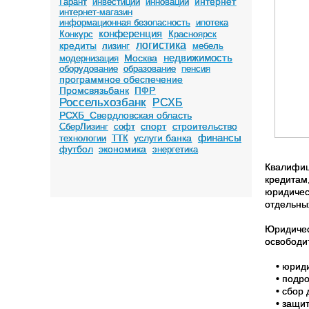
интернет
Гарант
инвестиции
инновации
интернет-магазин
информационная безопасность
ипотека
конференция
Конкурс
Красноярск
логистика
кредиты
лизинг
мебель
недвижимость
Москва
модернизация
оборудование
образование
пенсия
программное обеспечение
Промсвязьбанк
ПФР
Россельхозбанк
РСХБ
РСХБ_Свердловская область
спорт
строительство
СберЛизинг
софт
финансы
услуги банка
технологии
ТТК
футбол
экономика
энергетика
Квалифиц
кредитам
юридичес
отдельны
Юридичес
освободит
• юридич
• подроб
• сбор д
• защиту