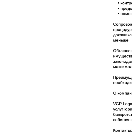
• контро
• предос
• помощь
Сопровож
процедуры
должника
меньше.
Объявлен
имуществ
законода
максимал
Преимуще
необходи
О компан
VGP Lega
услуг юр
банкротс
собствен
Контакты: