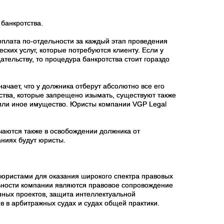
банкротства.
плата по-отдельности за каждый этап проведения
ских услуг, которые потребуются клиенту. Если у
тельству, то процедура банкротства стоит гораздо
ачает, что у должника отберут абсолютно все его
ства, которые запрещено изымать, существуют также
или иное имущество. Юристы компании VGP Legal
аются также в освобождении должника от
аниях будут юристы.
 юристами для оказания широкого спектра правовых
ности компании являются правовое сопровождение
нных проектов, защита интеллектуальной
в в арбитражных судах и судах общей практики.