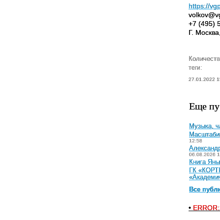
https://vgp
volkov@vg
+7 (495) 
Г. Москва
Количеств
теги:
27.01.2022 1
Еще пу
Музыка, ч
Масштабир
12:58
Александр
06.08.2026 1
Книга Яны
ГК «КОРТР
«Академи
Все публ
•
ERROR: