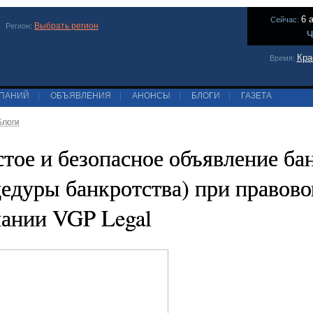
6 
Сейчас:
Выбрать регион
Регион:
Ч
Кра
Время:
МПАНИЙ
|
ОБЪЯВЛЕНИЯ
|
АНОНСЫ
|
БЛОГИ
|
ГАЗЕТА
Блоги
тое и безопасное объявление ба
едуры банкротства) при правов
ании VGP Legal