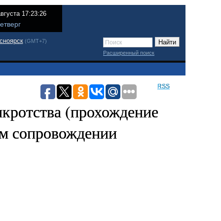
августа 17:23:26
етверг
сноярск
(GMT+7)
Расширенный поиск
RSS
нкротства (прохождение
ом сопровождении