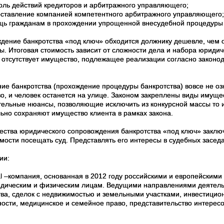
ль действий кредиторов и арбитражного управляющего;
тавление компанией компетентного арбитражного управляющего;
 гражданам в прохождении упрощенной внесудебной процедуры 
дение банкротства «под ключ» обходится должнику дешевле, чем о
. Итоговая стоимость зависит от сложности дела и набора юридиче
 отсутствует имущество, подлежащее реализации согласно законода
ие банкротства (прохождение процедуры банкротства) вовсе не озн
о, и человек останется на улице. Законом закреплены виды имуще
тельные нюансы, позволяющие исключить из конкурсной массы то 
ьно сохраняют имущество клиента в рамках закона.
ства юридического сопровождения банкротства «под ключ» заключ
мости посещать суд. Представлять его интересы в судебных засед
ии:
l –компания, основанная в 2012 году российскими и европейскими
идическим и физическим лицам. Ведущими направлениями деятель
тва, сделок с недвижимостью и земельными участками, инвестицио
ности, медицинское и семейное право, представительство интересо