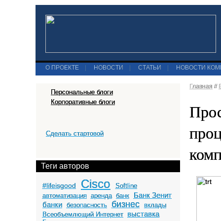
О ПРОЕКТЕ
|
НОВОСТИ
|
СТАТЬИ
|
НОВОСТИ КО
Главная
//
Персональные блоги
Корпоративные блоги
Прос
проц
Сделать стартовой
комп
Теги авторов
Cisco
#lifeisgood
Softline
Банк Зенит
автоматизация
аренда
банк
бизнес
банки
безопасность
вклады
выставка
Всеобъемлющий Интернет