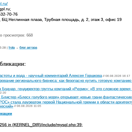
l.ru/
pl.ru;
532-70-76
, БЦ Неглинная плаза, Трубная площадь, д. 2, этаж 3, офис 19
о просмотров: 668
frola
блог автора
5:28 |
→
бликации:
астоты и вода - научный комментарий Алексея Горшкова
// 06.08.2026 16:17
ование регионального бизнеса: как безопасно купить готовую компанию
 Боднар, гендиректор группы компаний «Рюрик»: «В это сложное время 
2:20
 Блистер «Блеск голубого моря» открывает новые грани фантастически
ОС» стала лауреатом первой Национальной премии в области архитекту
ческий»
// 06.08.2026 11:05
икации
256 in {KERNEL_DIR}/include/mysql.php:39;