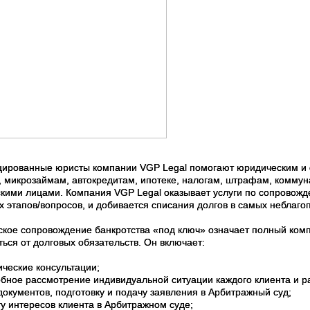
ированные юристы компании VGP Legal помогают юридическим и ф
, микрозаймам, автокредитам, ипотеке, налогам, штрафам, комму
кими лицами. Компания VGP Legal оказывает услуги по сопровожд
х этапов/вопросов, и добивается списания долгов в самых неблаго
кое сопровождение банкротства «под ключ» означает полный комп
ься от долговых обязательств. Он включает:
еские консультации;
ное рассмотрение индивидуальной ситуации каждого клиента и р
окументов, подготовку и подачу заявления в Арбитражный суд;
 интересов клиента в Арбитражном суде;