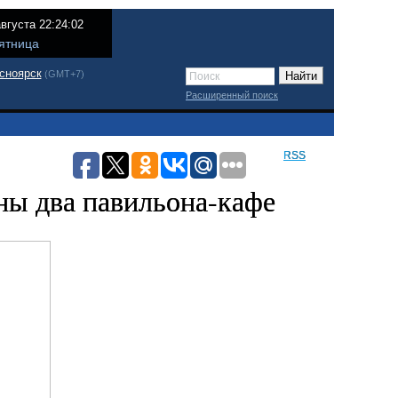
августа 22:24:02
ятница
сноярск
(GMT+7)
Расширенный поиск
RSS
ны два павильона-кафе