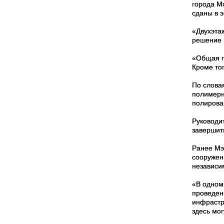
города М
сданы в 
«Двухэта
решение 
«Общая п
Кроме тог
По слова
полимерн
полирова
Руководи
завершить
Ранее Мэ
сооружен
независим
«В одном
проведен
инфрастр
здесь мог