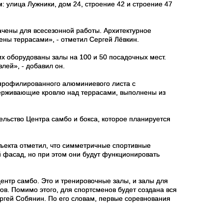
 улица Лужники, дом 24, строение 42 и строение 47
чены для всесезонной работы. Архитектурное
ны террасами», - отметил Сергей Лёвкин.
х оборудованы залы на 100 и 50 посадочных мест.
лей», - добавил он.
 профилированного алюминиевого листа с
ерживающие кровлю над террасами, выполнены из
ельство Центра самбо и бокса, которое планируется
ъекта отметил, что симметричные спортивные
 фасад, но при этом они будут функционировать
центр самбо. Это и тренировочные залы, и залы для
в. Помимо этого, для спортсменов будет создана вся
ергей Собянин. По его словам, первые соревнования