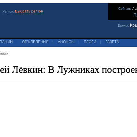
7 
Сейчас:
Выбрать регион
Регион:
П
Кра
Время:
МПАНИЙ
|
ОБЪЯВЛЕНИЯ
|
АНОНСЫ
|
БЛОГИ
|
ГАЗЕТА
Блоги
ей Лёвкин: В Лужниках построе