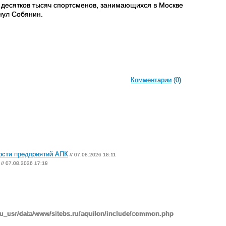
е десятков тысяч спортсменов, занимающихся в Москве
кнул Собянин.
Комментарии
(0)
ости предприятий АПК
// 07.08.2026 18:11
// 07.08.2026 17:19
ru_usr/data/www/sitebs.ru/aquilon/include/common.php