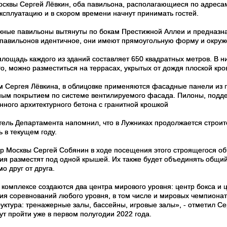
осквы Сергей Лёвкин, оба павильона, располагающиеся по адресам:
эксплуатацию и в скором времени начнут принимать гостей.
жные павильоны вытянуты по бокам Престижной Аллеи и предназна
павильонов идентичное, они имеют прямоугольную форму и окруже
лощадь каждого из зданий составляет 650 квадратных метров. В ни
о, можно разместиться на террасах, укрытых от дождя плоской кров
м Сергея Лёвкина, в облицовке применяются фасадные панели из
ым покрытием по системе вентилируемого фасада. Пилоны, подд
нного архитектурного бетона с гранитной крошкой
тель Департамента напомнил, что в Лужниках продолжается строит
 в текущем году.
р Москвы Сергей Собянин в ходе посещения этого строящегося об
ия разместят под одной крышей. Их также будет объединять общий
о друг от друга.
 комплексе создаются два центра мирового уровня: центр бокса и 
ия соревнований любого уровня, в том числе и мировых чемпионато
уктура: тренажерные залы, бассейны, игровые залы», - отметил С
ут пройти уже в первом полугодии 2022 года.