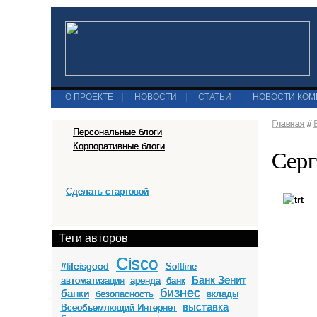
О ПРОЕКТЕ
|
НОВОСТИ
|
СТАТЬИ
|
НОВОСТИ КО
Главная
//
Персональные блоги
Корпоративные блоги
Серг
Сделать стартовой
Теги авторов
Cisco
#lifeisgood
Softline
Банк Зенит
автоматизация
аренда
банк
бизнес
банки
безопасность
вклады
выставка
Всеобъемлющий Интернет