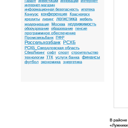
интернет
Гарант
инвестиции
инновации
интернет-магазин
информационная безопасность
ипотека
конференция
Конкурс
Красноярск
логистика
кредиты
лизинг
мебель
недвижимость
Москва
модернизация
оборудование
образование
пенсия
программное обеспечение
Промсвязьбанк
ПФР
Россельхозбанк
РСХБ
РСХБ_Свердловская область
спорт
строительство
СберЛизинг
софт
финансы
услуги банка
технологии
ТТК
футбол
экономика
энергетика
В районе
«Лужники