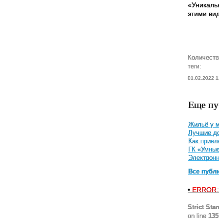
«Уникаль
этими вид
Количеств
теги:
01.02.2022 1
Еще пу
Жильё у м
Лучшие до
Как привл
ГК «Умные
Электронн
Все публ
•
ERROR:
Strict Sta
on line
135