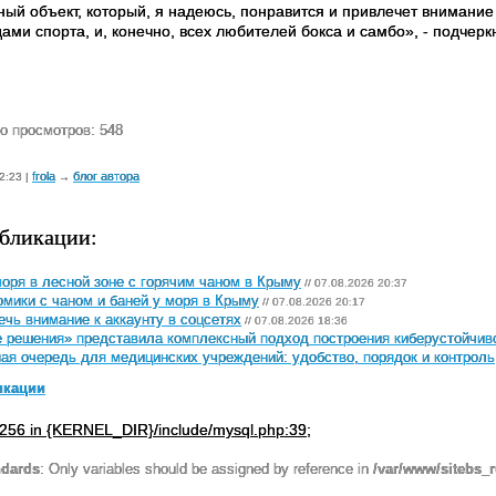
ный объект, который, я надеюсь, понравится и привлечет внимани
ами спорта, и, конечно, всех любителей бокса и самбо», - подчер
о просмотров: 548
frola
блог автора
2:23 |
→
бликации:
оря в лесной зоне с горячим чаном в Крыму
// 07.08.2026 20:37
мики с чаном и баней у моря в Крыму
// 07.08.2026 20:17
ечь внимание к аккаунту в соцсетях
// 07.08.2026 18:36
 решения» представила комплексный подход построения киберустойчив
ая очередь для медицинских учреждений: удобство, порядок и контроль
икации
256 in {KERNEL_DIR}/include/mysql.php:39;
ndards
: Only variables should be assigned by reference in
/var/www/sitebs_