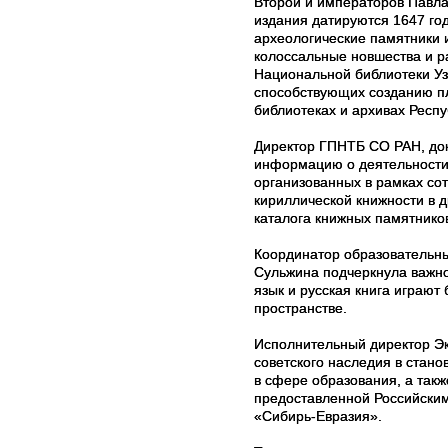
Второй и императоров Павла
издания датируются 1647 год
археологические памятники 
колоссальные новшества и р
Национальной библиотеки Уз
способствующих созданию пл
библиотеках и архивах Респ
Директор ГПНТБ СО РАН, док
информацию о деятельности 
организованных в рамках со
кириллической книжности в 
каталога книжных памятнико
Координатор образовательны
Сульжина подчеркнула важно
язык и русская книга играют
пространстве.
Исполнительный директор Эк
советского наследия в стано
в сфере образования, а такж
предоставленной Российски
«Сибирь-Евразия».