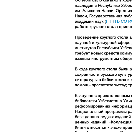
наследия в Республике Узбе
им. Алишера Навои. Организ
Навои, Государственная пуб
академии наук (
ГПНТБ СО Р
работе круглого стола приня
Проведение круглого стола 
научной и культурной сфере,
институтов Республики Узбе
требует новых средств комму
важным инструментом общени
В ходе круглого стола были 
сохранности русского культу
литературы в библиотеках и
помощь просветительству; т
Выступая с приветственным 
библиотеки Узбекистана Уми
реформированию информацио
Национальной программы разв
базе данных редких изданий
ценных изданий. «Коллекция
Книги относятся к эпохе пр