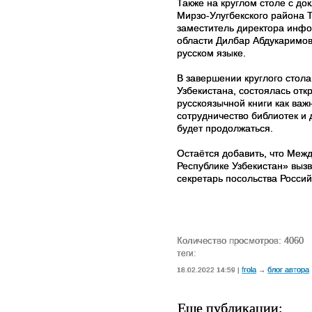
Также на круглом столе с д
Мирзо-Улугбекского района 
заместитель директора инфо
области Дилбар Абдукаримо
русском языке.
В завершении круглого стола
Узбекистана, состоялась отк
русскоязычной книги как ва
сотрудничество библиотек и 
будет продолжаться.
Остаётся добавить, что Меж
Республике Узбекистан» выз
секретарь посольства Россий
Количество просмотров: 4060
теги:
frola
блог автора
18.02.2022 14:59 |
→
Еще публикации: