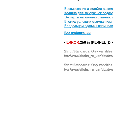
Бронирование и оклейка автом
Калитка для забора: как подоб
Эксперты напомнили о важност
В каких условиях съемная изо
Владельцам зданий напомнили 
Все публикации
•
ERROR:
256 in {KERNEL_DIR}
Strict Standards
: Only variables
/var/www/sitebs_ru_usr/data/
Strict Standards
: Only variables
/var/www/sitebs_ru_usr/data/w