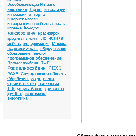
Всеобъемлющий Интернет
выставка
Гарант
инвестиции
интернет
инновации
интернет-магазин
информационная безопасность
ипотека
Конкурс
конференция
Красноярск
логистика
кредиты
лизинг
Москва
мебель
модернизация
недвижимость
оборудование
образование
пенсия
программное обеспечение
Промсвязьбанк
ПФР
Россельхозбанк
РСХБ
РСХБ_Свердловская область
спорт
СберЛизинг
софт
строительство
технологии
финансы
услуги банка
ТТК
футбол
экономика
энергетика
Об этом было сказано в ходе