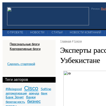
Выб
Регион:
О ПРОЕКТЕ
|
НОВОСТИ
|
СТАТЬИ
|
НОВОСТИ КОМПАНИЙ
|
Главная
//
Блоги
Персональные блоги
Эксперты расс
Корпоративные блоги
Узбекистане
Сделать стартовой
Теги авторов
Cisco
#lifeisgood
Softline
автоматизация
аренда
банк
Банк Зенит
банки
бизнес
безопасность
вклады