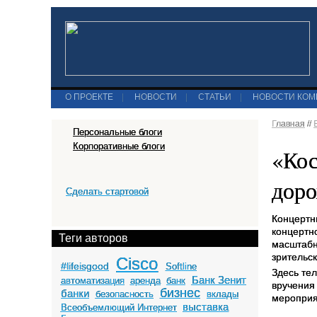
О ПРОЕКТЕ
|
НОВОСТИ
|
СТАТЬИ
|
НОВОСТИ КО
Главная
//
Персональные блоги
Корпоративные блоги
«Кос
доро
Сделать стартовой
Концертн
концертн
Теги авторов
масштабн
зрительс
Cisco
#lifeisgood
Softline
Здесь те
Банк Зенит
автоматизация
аренда
банк
вручения
бизнес
банки
безопасность
вклады
мероприя
выставка
Всеобъемлющий Интернет