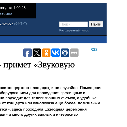
августа 1:09:25
ятница
сноярск
(GMT+7)
Расширенный поиск
RSS
» примет «Звуковую
скве концертных площадок, и не случайно. Помещение
 оборудованием для проведения зрелищных и
но подходит для телевизионных съемок, а удобные
е от концерта или кинопоказа еще более
позитивным.
ется», здесь проходила Ежегодная церемония
дья» и много других важных и интересных