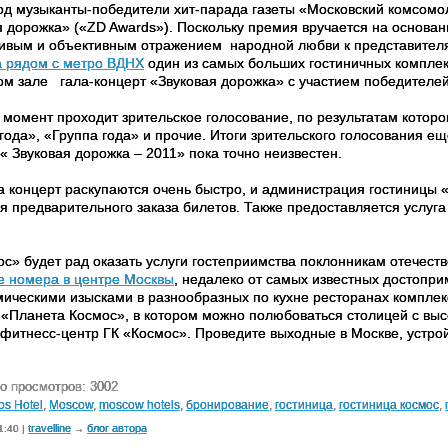
од музыканты-победители хит-парада газеты «Московский комсомо
я дорожка» («ZD Awards»). Поскольку премия вручается на основан
ивым и объективным отражением
народной любви к представител
а рядом с метро ВДНХ
один из самых больших гостиничных комплекс
ом зале
гала-концерт «Звуковая дорожка» с участием победителе
 момент проходит зрительское голосование, по результатам которо
ода», «Группа года» и прочие. Итоги зрительского голосования ещ
« Звуковая дорожка – 2011» пока точно неизвестен.
а концерт раскупаются очень быстро, и администрация гостиницы 
я предварительного заказа билетов. Также предоставляется услуга
ос» будет рад оказать услуги гостеприимства поклонникам отечест
е номера в центре Москвы
, недалеко от самых известных достопр
мическими изысками в разнообразных по кухне ресторанах компле
«Планета Космос», в котором можно полюбоваться столицей с высот
 фитнесс-центр ГК «Космос». Проведите выходные в Москве, устрой
о просмотров: 3002
s Hotel
,
Moscow
,
moscow hotels
,
бронирование
,
гостиница
,
гостиница космос
,
travelline
блог автора
1:40 |
→