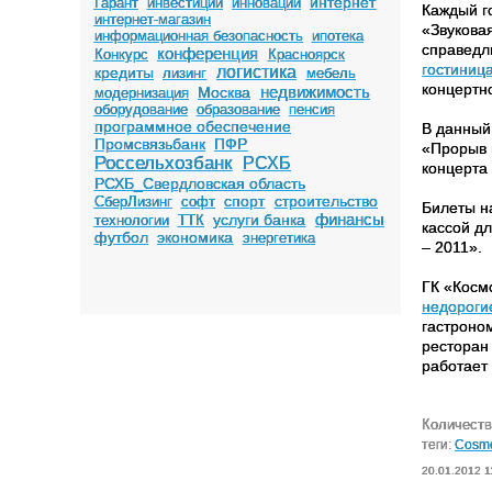
интернет
Гарант
инвестиции
инновации
Каждый г
интернет-магазин
«Звукова
информационная безопасность
ипотека
справедл
конференция
Конкурс
Красноярск
гостиниц
логистика
кредиты
лизинг
мебель
концертн
недвижимость
Москва
модернизация
оборудование
образование
пенсия
программное обеспечение
В данный
Промсвязьбанк
ПФР
«Прорыв г
Россельхозбанк
РСХБ
концерта 
РСХБ_Свердловская область
спорт
строительство
СберЛизинг
софт
Билеты н
финансы
услуги банка
технологии
ТТК
кассой дл
футбол
экономика
энергетика
– 2011».
ГК «Косм
недороги
гастроно
ресторан 
работает
Количеств
теги:
Cosmo
20.01.2012 1