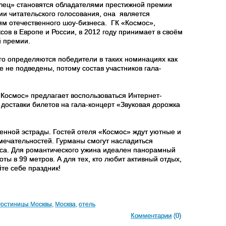
лец» становятся обладателями престижной премии
ии читательского голосования, она
является
ям отечественного шоу-бизнеса.
ГК «Космос»,
ов в Европе и России, в 2012 году принимает в своём
й премии.
го определяются победители в таких номинациях как
е не подведены, потому состав участников гала-
«Космос» предлагает воспользоваться Интернет-
 доставки билетов на гала-концерт «Звуковая дорожка
венной эстрады. Гостей отеля «Космос» ждут уютные и
имечательностей. Гурманы смогут насладиться
кса. Для романтического ужина идеален панорамный
ы в 99 метров. А для тех, кто любит активный отдых,
те себе праздник!
гостиницы Москвы
,
Москва
,
отель
Комментарии
(0)