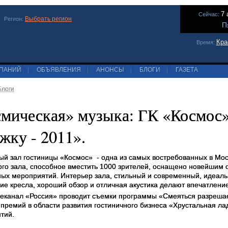
7 
Сейчас:
Выбрать регион
Регион:
П
Кра
Время:
МПАНИЙ
|
ОБЪЯВЛЕНИЯ
|
АНОНСЫ
|
БЛОГИ
|
ГАЗЕТА
Блоги
мическая» музыка: ГК «Космос
жку - 2011».
ый зал гостиницы «Космос»
- одна из самых востребованных в Мо
ого зала, способное вместить 1000 зрителей, оснащено новейшим
ых мероприятий. Интерьер зала, стильный и современный, идеаль
кие кресла, хороший обзор и отличная акустика делают впечатлени
леканал «Россия» проводит съемки программы «Смеяться разреша
 премий в области развития гостиничного бизнеса «Хрустальная ла
тий.