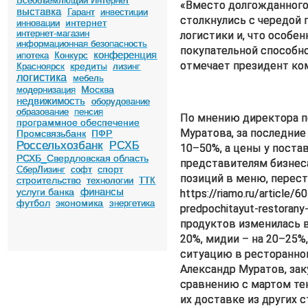
Всеобъемлющий Интернет
«Вместо долгожданного 
выставка
Гарант
инвестиции
столкнулись с чередой 
интернет
инновации
интернет-магазин
логистики и, что особе
информационная безопасность
покупательной способно
конференция
ипотека
Конкурс
отмечает президент ко
кредиты
Красноярск
лизинг
логистика
мебель
Москва
модернизация
недвижимость
оборудование
образование
пенсия
По мнению директора п
программное обеспечение
Муратова, за последние
Промсвязьбанк
ПФР
Россельхозбанк
РСХБ
10–50%, а цены у поста
РСХБ_Свердловская область
представителям бизнес
спорт
СберЛизинг
софт
позиций в меню, перест
строительство
технологии
ТТК
финансы
услуги банка
https://riamo.ru/article/
футбол
экономика
энергетика
predpochitayut-restoran
продуктов изменилась в
20%, мидии – на 20–25%
ситуацию в ресторанном
Александр Муратов, заку
сравнению с мартом теку
их доставке из других с