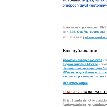
Источник: 
https://riamo.
predpochitayut-restorany
Количество просмотров: 1023
теги:
B2B
,
кофейни
,
рестораны
valuevaprgmailcom
30.11.2022 18:20 |
Еще публикации:
трихопигментация женская
// 0
Скупка золота в Москве
// 08.0
Замена лица на видео для биз
ИИ-агенты для бизнеса: что э
накрутка просмотров тик ток
//
Все публикации
•
ERROR:
256 in {KERNEL_DI
Strict Standards
: Only variabl
/var/www/sitebs_ru_usr/data