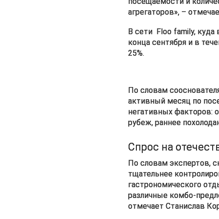
посещаемости и количес
агрегаторов», – отмеча
В сети  Floo family, куд
конца сентября и в теч
25%.
По словам сооснователя 
активный месяц по посе
негативных факторов: о
рубеж, раннее похолода
Спрос на отечес
По словам экспертов, 
тщательнее контролиро
гастрономического отды
различные комбо-предло
отмечает Станислав Ко