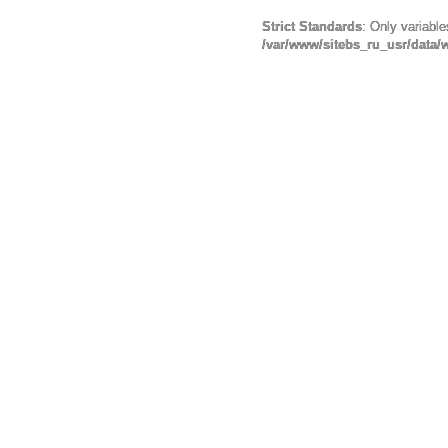
Strict Standards
: Only variabl
/var/www/sitebs_ru_usr/data/