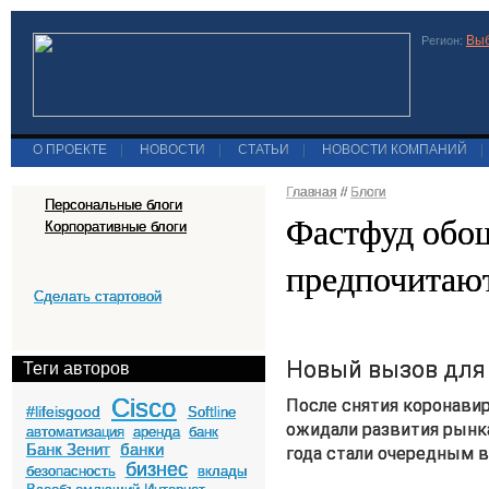
Выб
Регион:
О ПРОЕКТЕ
|
НОВОСТИ
|
СТАТЬИ
|
НОВОСТИ КОМПАНИЙ
|
Главная
//
Блоги
Персональные блоги
Фастфуд обош
Корпоративные блоги
предпочитаю
Сделать стартовой
Новый вызов для
Теги авторов
Cisco
После снятия коронавир
#lifeisgood
Softline
ожидали развития рынка
автоматизация
аренда
банк
Банк Зенит
банки
года стали очередным в
бизнес
безопасность
вклады