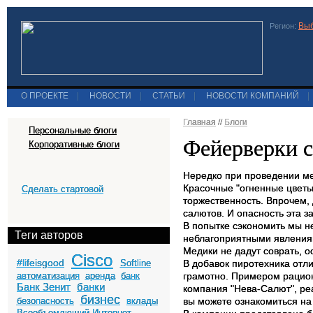
Выб
Регион:
О ПРОЕКТЕ
|
НОВОСТИ
|
СТАТЬИ
|
НОВОСТИ КОМПАНИЙ
|
Главная
//
Блоги
Персональные блоги
Фейерверки 
Корпоративные блоги
Нередко при проведении ме
Красочные "огненные цветы
Сделать стартовой
торжественность. Впрочем, 
салютов. И опасность эта з
В попытке сэкономить мы н
Теги авторов
неблагоприятными явлениям
Медики не дадут соврать, о
Cisco
#lifeisgood
Softline
В добавок пиротехника отли
автоматизация
аренда
банк
грамотно. Примером рацион
Банк Зенит
банки
компания "Нева-Салют", р
бизнес
безопасность
вклады
вы можете ознакомиться на
Всеобъемлющий Интернет