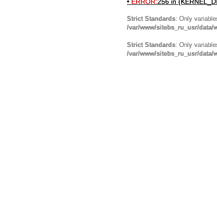
•
ERROR:
256 in {KERNEL_DI
Strict Standards
: Only variabl
/var/www/sitebs_ru_usr/data
Strict Standards
: Only variabl
/var/www/sitebs_ru_usr/data/