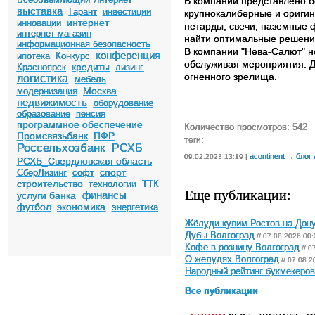
В компании представлено б
выставка
Гарант
инвестиции
крупнокалиберные и оригин
интернет
инновации
петарды, свечи, наземные ф
интернет-магазин
найти оптимальные решени
информационная безопасность
В компании "Нева-Салют" н
конференция
ипотека
Конкурс
обслуживая мероприятия. Д
кредиты
Красноярск
лизинг
огненного зрелища.
логистика
мебель
Москва
модернизация
недвижимость
оборудование
образование
пенсия
программное обеспечение
Количество просмотров: 542
Промсвязьбанк
ПФР
теги:
Россельхозбанк
РСХБ
acontinent
блог
09.02.2023 13:19 |
→
РСХБ_Свердловская область
спорт
СберЛизинг
софт
строительство
технологии
ТТК
Еще публикации:
финансы
услуги банка
футбол
экономика
энергетика
Жёлуди купим Ростов-на-Дон
Дубы Волгоград
// 07.08.2026 00:
Кофе в розницу Волгоград
// 0
О желудях Волгоград
// 07.08.2
Народный рейтинг букмекеров 
Все публикации