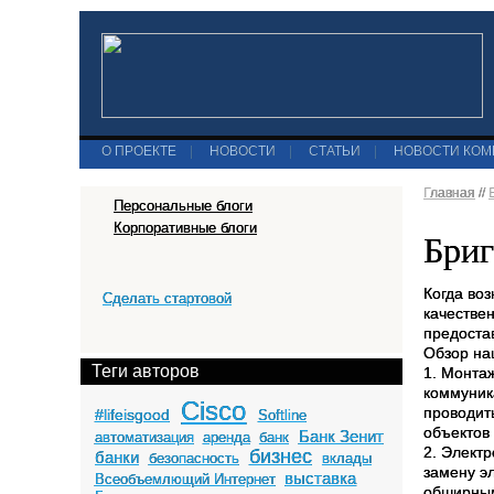
О ПРОЕКТЕ
|
НОВОСТИ
|
СТАТЬИ
|
НОВОСТИ КО
Главная
//
Персональные блоги
Корпоративные блоги
Бриг
Когда во
Сделать стартовой
качестве
предоста
Обзор на
Теги авторов
1. Монта
коммуник
Cisco
проводит
#lifeisgood
Softline
объектов
Банк Зенит
автоматизация
аренда
банк
2. Элект
бизнес
банки
безопасность
вклады
замену э
выставка
Всеобъемлющий Интернет
обширным