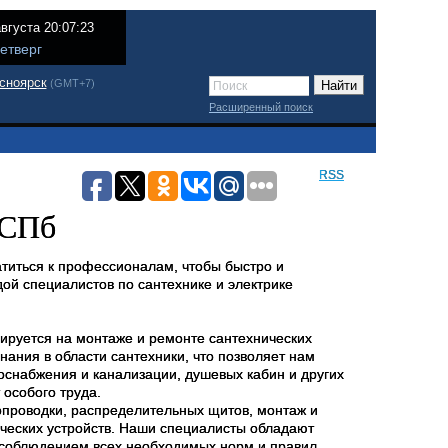
августа 20:07:23
етверг
сноярск
(GMT+7)
Расширенный поиск
RSS
 СПб
атиться к профессионалам, чтобы быстро и
ой специалистов по сантехнике и электрике
ируется на монтаже и ремонте сантехнических
нания в области сантехники, что позволяет нам
оснабжения и канализации, душевых кабин и других
т особого труда.
опроводки, распределительных щитов, монтаж и
рических устройств. Наши специалисты обладают
с соблюдением всех необходимых норм и правил