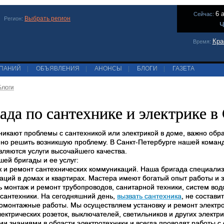
6 
Сейчас:
Выбрать регион
Регион:
Ч
Кра
Время:
МПАНИЙ
|
ОБЪЯВЛЕНИЯ
|
АНОНСЫ
|
БЛОГИ
|
ГАЗЕТА
Блоги
ада по сантехнике и электрике в
зникают проблемы с сантехникой или электрикой в доме, важно обр
нно решить возникшую проблему. В Санкт-Петербурге нашей команд
вляются услуги высочайшего качества.
шей бригады и ее услуг:
ж и ремонт сантехнических коммуникаций. Наша бригада специализ
аций в домах и квартирах. Мастера имеют богатый опыт работы и з
ь монтаж и ремонт трубопроводов, санитарной техники, систем вод
 сантехники. На сегодняшний день,
вызвать сантехника
, не состави
ромонтажные работы. Мы осуществляем установку и ремонт электр
лектрических розеток, выключателей, светильников и других элект
и знаниями в области электротехники и всегда проводят работы 