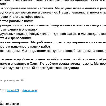
ости.
т и обслуживание теплоснабжения. Мы осуществляем монтаж и ремо
других элементов системы отопления. Наши специалисты помогут 
беспечить его комфортность.
ства работы с нами:
бригада состоит из высококвалифицированных и опытных специал
 сантехники и электрики.
идуальный подход. Каждый клиент для нас важен, и мы всегда гот
стям и требованиям.
твенные материалы. Мы работаем только с проверенными и качест
ность и надежность наших работ.
рентные цены. Мы предлагаем конкурентоспособные цены на наши у
ас возникли проблемы с сантехникой или электрикой, или вам тре
нике и электрике в Санкт-Петербурге всегда готова помочь. Мы пр
уем результат, который превзойдет ваши ожидания.
о просмотров: 648
Iamorial33
блог автора
0:41 |
→
бликации: