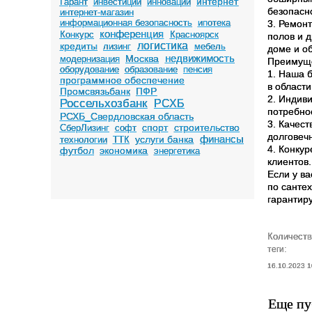
интернет
Гарант
инвестиции
инновации
безопасн
интернет-магазин
информационная безопасность
ипотека
3. Ремон
конференция
Конкурс
Красноярск
полов и 
логистика
кредиты
лизинг
мебель
доме и о
недвижимость
Москва
модернизация
Преимуще
оборудование
образование
пенсия
1. Наша 
программное обеспечение
в области
Промсвязьбанк
ПФР
2. Индив
Россельхозбанк
РСХБ
потребно
РСХБ_Свердловская область
3. Качес
спорт
строительство
СберЛизинг
софт
долговеч
финансы
услуги банка
технологии
ТТК
4. Конку
футбол
экономика
энергетика
клиентов.
Если у в
по сантех
гарантир
Количеств
теги:
16.10.2023 1
Еще пу