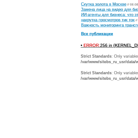
Скупка золота в Москве
// 08.0
Замена лица на видео для биз
ИИ-агенты для бизнеса: что э
накрутка просмотров тик ток
//
Важность мониторинга трансп
Все публикации
•
ERROR:
256 in {KERNEL_DI
Strict Standards
: Only variabl
/var/www/sitebs_ru_usr/data
Strict Standards
: Only variabl
/var/www/sitebs_ru_usr/data/