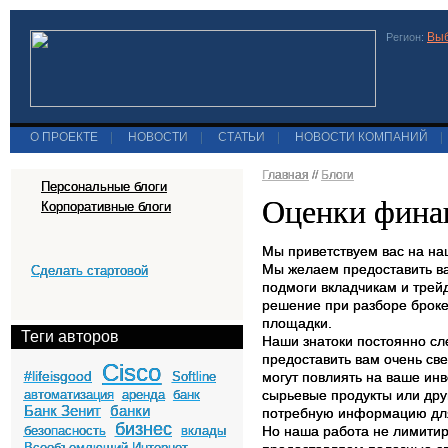
Выб
Регион:
О ПРОЕКТЕ
|
НОВОСТИ
|
СТАТЬИ
|
НОВОСТИ КОМПАНИЙ
|
Главная
//
Блоги
Персональные блоги
Оценки фина
Корпоративные блоги
Мы приветствуем вас на на
Мы желаем предоставить ва
Сделать стартовой
подмоги вкладчикам и трей
решение при разборе броке
площадки.
Теги авторов
Наши знатоки постоянно сле
предоставить вам очень св
Cisco
#lifeisgood
Softline
могут повлиять на ваше ин
автоматизация
аренда
банк
сырьевые продукты или дру
Банк Зенит
банки
потребную информацию дл
бизнес
безопасность
вклады
Но наша работа не лимитир
Всеобъемлющий Интернет