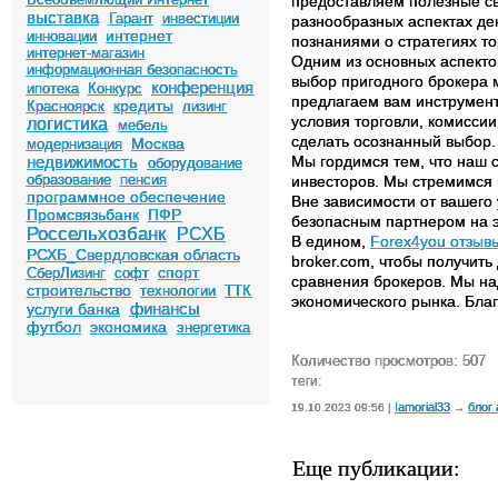
предоставляем полезные св
выставка
Гарант
инвестиции
разнообразных аспектах де
интернет
инновации
познаниями о стратегиях то
интернет-магазин
Одним из основных аспекто
информационная безопасность
выбор пригодного брокера 
конференция
ипотека
Конкурс
предлагаем вам инструмен
кредиты
Красноярск
лизинг
условия торговли, комисси
логистика
мебель
сделать осознанный выбор.
Москва
модернизация
недвижимость
Мы гордимся тем, что наш 
оборудование
образование
пенсия
инвесторов. Мы стремимся 
программное обеспечение
Вне зависимости от вашего
Промсвязьбанк
ПФР
безопасным партнером на 
Россельхозбанк
РСХБ
В едином,
Forex4you отзыв
РСХБ_Свердловская область
broker.com, чтобы получит
спорт
СберЛизинг
софт
сравнения брокеров. Мы на
строительство
технологии
ТТК
экономического рынка. Благ
финансы
услуги банка
футбол
экономика
энергетика
Количество просмотров: 507
теги:
Iamorial33
блог
19.10.2023 09:56 |
→
Еще публикации: