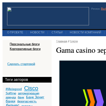
Выб
Регион:
О ПРОЕКТЕ
|
НОВОСТИ
|
СТАТЬИ
|
НОВОСТИ КОМПАНИЙ
|
Главная
//
Блоги
Персональные блоги
Gama casino зе
Корпоративные блоги
Сделать стартовой
Теги авторов
Cisco
#lifeisgood
Softline
автоматизация
Банк Зенит
аренда
банк
банки
безопасность
бизнес
вклады