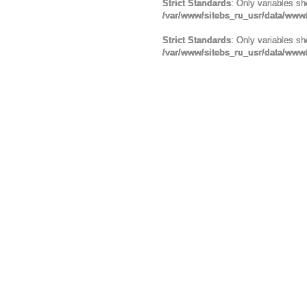
Strict Standards
: Only variables sh
/var/www/sitebs_ru_usr/data/www
Strict Standards
: Only variables sh
/var/www/sitebs_ru_usr/data/www/