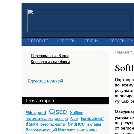
О ПРОЕКТЕ
|
НОВОСТИ
|
СТАТЬИ
|
НОВОСТИ КО
Главная
//
Персональные блоги
Корпоративные блоги
Soft
Партнер
Сделать стартовой
по всему
результ
анонсиро
Теги авторов
лучших р
Cisco
Междуна
#lifeisgood
Softline
успешных
Банк Зенит
автоматизация
аренда
банк
по резул
бизнес
банки
безопасность
вклады
от регион
выставка
Всеобъемлющий Интернет
реселлер