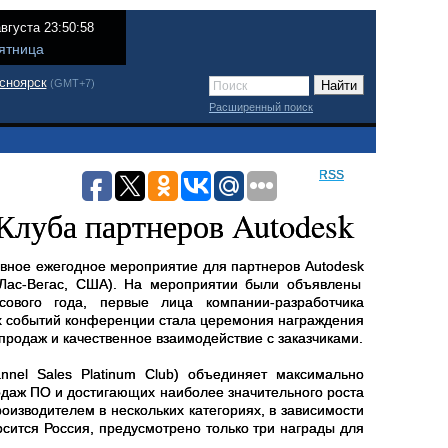
августа 23:50:58
ятница
сноярск
(GMT+7)
Расширенный поиск
RSS
 Клуба партнеров Autodesk
лавное ежегодное мероприятие для партнеров
Autodesk
(Лас-Вегас, США). На мероприятии были объявлены
вого года, первые лица компании-разработчика
их событий конференции стала церемония награждения
продаж и качественное взаимодействие с заказчиками.
nnel
Sales
Platinum
Club
) объединяет максимально
даж ПО и достигающих наиболее значительного роста
роизводителем в нескольких категориях, в зависимости
носится Россия, предусмотрено только три награды для