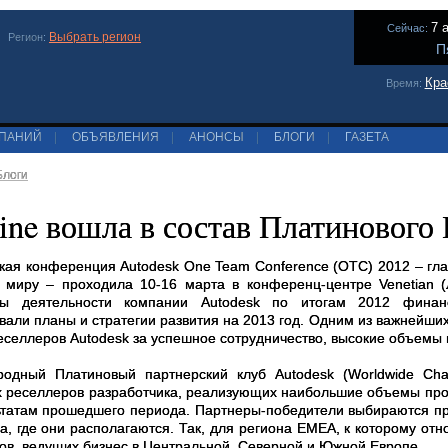
7 
Сейчас:
Выбрать регион
Регион:
П
Кра
Время:
МПАНИЙ
|
ОБЪЯВЛЕНИЯ
|
АНОНСЫ
|
БЛОГИ
|
ГАЗЕТА
Блоги
line вошла в состав Платинового
ская конференция
Autodesk
One
Team
Conference
(
OTC
) 2012 – г
 миру – проходила 10-16 марта в конференц-центре Venetian 
аты деятельности компании
Autodesk
по итогам 2012 финансо
вали планы и стратегии развития на 2013 год. Одним из важнейш
еселлеров
Autodesk
за успешное сотрудничество, высокие объемы 
родный Платиновый партнерский клуб
Autodesk
(
Worldwide
Cha
 реселлеров разработчика, реализующих наибольшие объемы про
ьтатам прошедшего периода. Партнеры-победители выбираются
п
а, где они располагаются. Так, для региона
EMEA
, к которому от
ов, ведущих бизнес в Центральной, Северной и Южной Европе.