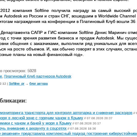
2012 компания
Softline
получила награду за самый высокий ро
ом
Autodesk
из России и стран СНГ, вошедшим в
Worldwide
Channel
 итогам награждения на конференции в Платиновый Клуб вошли 36 
 Департамента САПР и ГИС компании
Softline
Денис Маринич отме
год с точки зрения развития бизнеса и продаж
Autodesk
. Мы сущес
овни общения с заказчиками, выполнили ряд уникальных для всего
ься на росте объемов. И, как обычно говорят в этих случаях, ост
озные планы на новый финансовый год».
о просмотров: 5928
ne
,
Платиновый Клуб партнеров Autodesk
Softline_pr
блог автора
2:12 |
→
бликации:
мониторинга транспорта для контроля автопарка и снижения расходов
//
оря в лесной зоне с горячим чаном в Крыму
// 07.08.2026 20:37
мики с чаном и баней у моря в Крыму
// 07.08.2026 20:17
ечь внимание к аккаунту в соцсетях
// 07.08.2026 18:36
 решения» представила комплексный подход построения киберустойчив