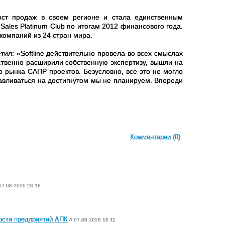
ст продаж в своем регионе и стала единственным
Sales
Platinum
Club
по итогам 2012 финансового года.
компаний из 24 стран мира.
тил: «
Softline
действительно провела во всех смыслах
твенно расширили собственную экспертизу, вышли на
 рынка САПР проектов. Безусловно, все это не могло
анавливаться на достигнутом мы не планируем. Впереди
Комментарии
(0)
 07.08.2026 23:18
ости предприятий АПК
// 07.08.2026 18:11