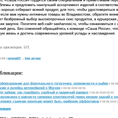
блемы и предложить наилучший ассортимент изделий в соответств
 хорошо отбирает всякий продукт, для того, чтобы удостовериться в
, если вам нужны интимные товары во Владивостоке, обратите вни
ет безбрежный выбор высокопрочных секс продуктов, а курьерская 
и закупок. Посетите веб-сайт sasharossi.ru, чтобы ознакомиться с
ний день. Без сомнений обращайтесь к команде «Саша Росси», чт
ную жизнь и достичь современных уровней услады и наслаждения.
о просмотров: 571
Iamorial33
блог автора
2:04 |
→
бликации:
оборудование для фронтального погрузчика: возможности и выбор
// 09.0
ние и оклейка автомобилей в Москве
// 09.08.2026 06:59
ля забора: как подобрать удобный и надежный вариант
// 09.08.2026 05:05
напомнили о важности проверки электросетей перед вводом зданий в э
словиях съемная изоляция может быть наиболее эффективна
// 08.08.2026 
икации