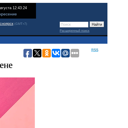
августа 12:43:24
кресение
сноярск
(GMT+7)
Расширенный поиск
RSS
ене