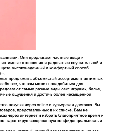
бованными. Они предлагают частные вещи и
ь интимные отношения и радоваться внушительной и
и ищете высоконадежный и комфортный способ
и».
 может предложить объемистый ассортимент интимных
 себя все, что вам может понадобиться для
редлагают самые разные виды секс игрушек, белье,
зличные ощущения и достичь более насыщенной
во покупки через online и курьерская доставка. Вы
товаров, представленных в их списке. Вам не
каз через интернет и избрать благоприятное время и
ежно, гарантируя совершенную конфиденциальность и
налом, который каждый раз готов ответить на все