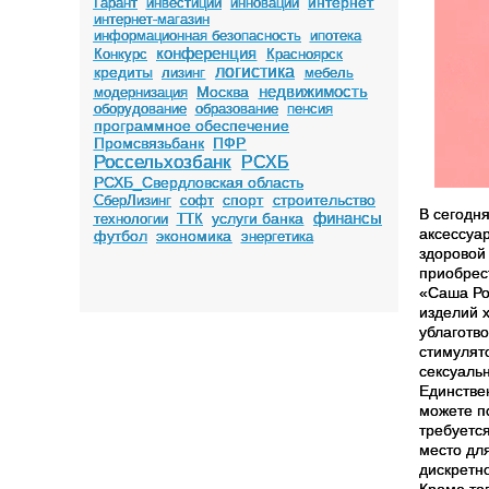
интернет
Гарант
инвестиции
инновации
интернет-магазин
информационная безопасность
ипотека
конференция
Конкурс
Красноярск
логистика
кредиты
лизинг
мебель
недвижимость
Москва
модернизация
оборудование
образование
пенсия
программное обеспечение
Промсвязьбанк
ПФР
Россельхозбанк
РСХБ
РСХБ_Свердловская область
спорт
строительство
СберЛизинг
софт
В сегодн
финансы
услуги банка
технологии
ТТК
аксессуа
футбол
экономика
энергетика
здоровой
приобрес
«Саша Ро
изделий 
ублаготв
стимулят
сексуаль
Единствен
можете по
требуется
место дл
дискретно
Кроме то