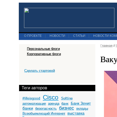
О ПРОЕКТЕ
|
НОВОСТИ
|
СТАТЬИ
|
НОВОСТИ КО
Главная
//
Персональные блоги
Корпоративные блоги
Ваку
Сделать стартовой
Теги авторов
Cisco
#lifeisgood
Softline
Банк Зенит
автоматизация
аренда
банк
бизнес
банки
безопасность
вклады
выставка
Всеобъемлющий Интернет