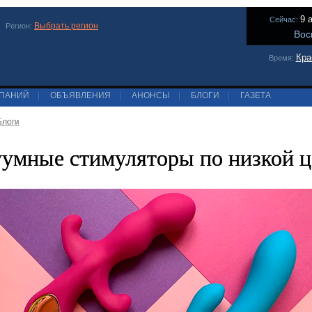
9 
Сейчас:
Выбрать регион
Регион:
Вос
Кра
Время:
МПАНИЙ
|
ОБЪЯВЛЕНИЯ
|
АНОНСЫ
|
БЛОГИ
|
ГАЗЕТА
Блоги
умные стимуляторы по низкой ц