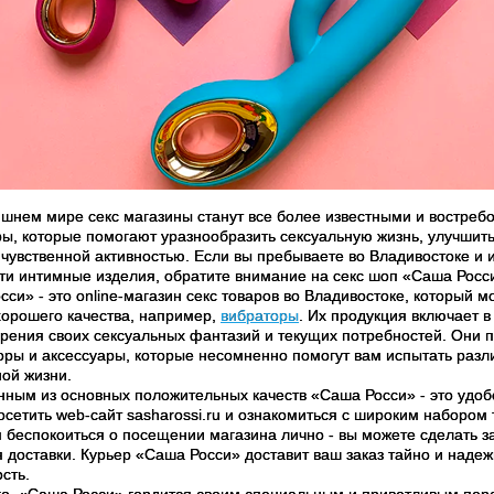
яшнем мире секс магазины станут все более известными и востре
ры, которые помогают уразнообразить сексуальную жизнь, улучшит
 чувственной активностью. Если вы пребываете во Владивостоке 
ти интимные изделия, обратите внимание на секс шоп «Саша Росс
сси» - это online-магазин секс товаров во Владивостоке, который
хорошего качества, например,
вибраторы
. Их продукция включает в
орения своих сексуальных фантазий и текущих потребностей. Они п
оры и аксессуары, которые несомненно помогут вам испытать ра
ной жизни.
ным из основных положительных качеств «Саша Росси» - это удобст
сетить web-сайт sasharossi.ru и ознакомиться с широким набором 
 беспокоиться о посещении магазина лично - вы можете сделать за
я доставки. Курьер «Саша Росси» доставит ваш заказ тайно и над
сть.
го, «Саша Росси» гордится своим специальным и приветливым персо