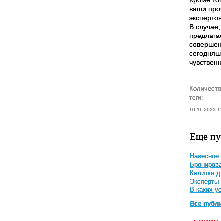
ваши про
экспертов
В случае
предлага
совершени
сегодняш
чувствен
Количеств
теги:
10.11.2023 1
Еще пу
Навесное 
Бронирова
Калитка д
Эксперты 
В каких у
Все публ