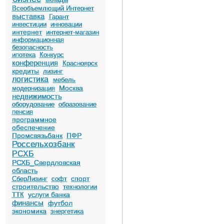
Всеобъемлющий Интернет
выставка
Гарант
инвестиции
инновации
интернет
интернет-магазин
информационная
безопасность
ипотека
Конкурс
конференция
Красноярск
кредиты
лизинг
логистика
мебель
Москва
модернизация
недвижимость
оборудование
образование
пенсия
программное
обеспечение
Промсвязьбанк
ПФР
Россельхозбанк
РСХБ
РСХБ_Свердловская
область
спорт
СберЛизинг
софт
строительство
технологии
услуги банка
ТТК
финансы
футбол
экономика
энергетика