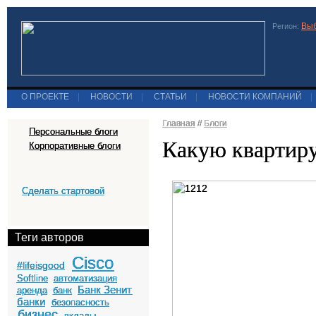
Выб
Регион:
О ПРОЕКТЕ
|
НОВОСТИ
|
СТАТЬИ
|
НОВОСТИ КОМПАНИЙ
|
Главная
//
Блоги
Персональные блоги
Какую квартир
Корпоративные блоги
Сделать стартовой
Теги авторов
Cisco
#lifeisgood
Softline
автоматизация
Банк Зенит
аренда
банк
банки
безопасность
бизнес
вклады