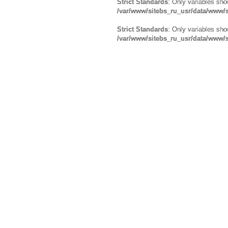
Strict Standards
: Only variables sho
/var/www/sitebs_ru_usr/data/www/
Strict Standards
: Only variables sho
/var/www/sitebs_ru_usr/data/www/s