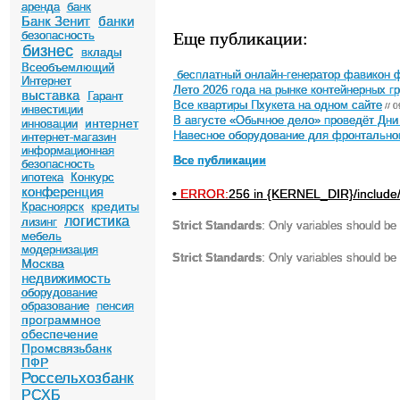
аренда
банк
Банк Зенит
банки
Еще публикации:
безопасность
бизнес
вклады
Всеобъемлющий
бесплатный онлайн-генератор фавикон ф
Интернет
Лето 2026 года на рынке контейнерных г
выставка
Гарант
Все квартиры Пхукета на одном сайте
// 
инвестиции
В августе «Обычное дело» проведёт Дни
интернет
инновации
Навесное оборудование для фронтальног
интернет-магазин
информационная
Все публикации
безопасность
ипотека
Конкурс
конференция
•
ERROR:
256 in {KERNEL_DIR}/include
кредиты
Красноярск
логистика
лизинг
Strict Standards
: Only variables should be
мебель
модернизация
Strict Standards
: Only variables should be
Москва
недвижимость
оборудование
образование
пенсия
программное
обеспечение
Промсвязьбанк
ПФР
Россельхозбанк
РСХБ