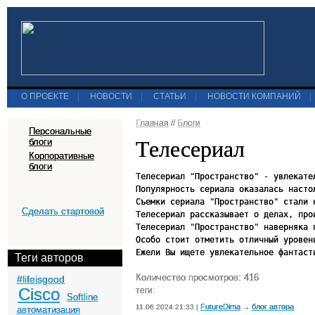
О ПРОЕКТЕ
|
НОВОСТИ
|
СТАТЬИ
|
НОВОСТИ КОМПАНИЙ
|
Главная
//
Блоги
Персональные
Телесериал
блоги
Корпоративные
блоги
Телесериал "Пространство" - увлекате
Популярность сериала оказалась насто
Съемки сериала "Пространство" стали 
Сделать стартовой
Телесериал рассказывает о делах, про
Телесериал "Пространство" наверняка 
Особо стоит отметить отличный уровен
Ежели Вы ищете увлекательное фантаст
Теги авторов
Количество просмотров: 416
#lifeisgood
Cisco
теги:
Softline
FutureDima
блог автора
11.06.2024 21:33 |
→
автоматизация