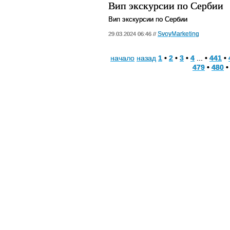
Вип экскурсии по Сербии
Вип экскурсии по Сербии
SvoyMarketing
29.03.2024 06:46 //
начало
назад
1
•
2
•
3
•
4
... •
441
•
479
•
480