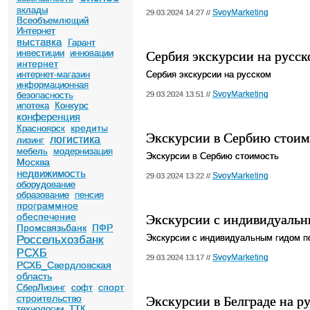
вклады
SvoyMarketing
29.03.2024 14:27 //
Всеобъемлющий
Интернет
выставка
Гарант
Сербия экскурсии на русс
инвестиции
инновации
интернет
интернет-магазин
Сербия экскурсии на русском
информационная
SvoyMarketing
безопасность
29.03.2024 13:51 //
ипотека
Конкурс
конференция
кредиты
Красноярск
Экскурсии в Сербию стоим
логистика
лизинг
мебель
модернизация
Экскурсии в Сербию стоимость
Москва
недвижимость
SvoyMarketing
29.03.2024 13:22 //
оборудование
образование
пенсия
программное
Экскурсии с индивидуальн
обеспечение
Промсвязьбанк
ПФР
Экскурсии с индивидуальным гидом п
Россельхозбанк
РСХБ
SvoyMarketing
29.03.2024 13:17 //
РСХБ_Свердловская
область
спорт
СберЛизинг
софт
Экскурсии в Белграде на р
строительство
технологии
ТТК