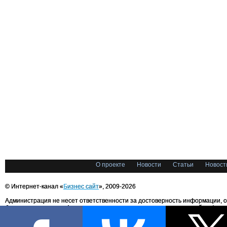
О проекте
Новости
Статьи
Новост
© Интернет-канал «
Бизнес сайт
», 2009-2026
Администрация не несет ответственности за достоверность информации, 
блоггерами портала. Администрация не предоставляет справочной информ
Все права на любые материалы, опубликованные на сайте, защищены в соответстви