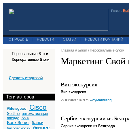
Выб
Регион:
О ПРОЕКТЕ
|
НОВОСТИ
|
СТАТЬИ
|
НОВОСТИ КОМПАНИЙ
|
Главная
//
Блоги
/
Персональные блоги
Персональные блоги
Маркетинг Свой 
Корпоративные блоги
Сделать стартовой
Вип экскурсия
Вип экскурсия
Теги авторов
SvoyMarketing
29.03.2024 18:09 //
Cisco
#lifeisgood
Softline
автоматизация
Сербия экскурсии из Белгр
аренда
банк
Банк Зенит
банки
Сербия экскурсии из Белграда
бизнес
безопасность