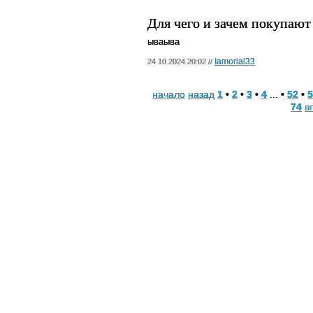
Для чего и зачем покупают
ываыва
Iamorial33
24.10.2024 20:02 //
начало
назад
1
•
2
•
3
•
4
... •
52
•
5
74
в