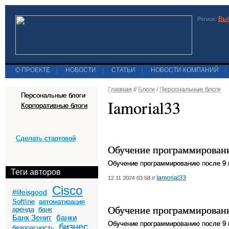
Выб
Регион:
О ПРОЕКТЕ
|
НОВОСТИ
|
СТАТЬИ
|
НОВОСТИ КОМПАНИЙ
|
Главная
//
Блоги
/
Персональные блоги
Персональные блоги
Iamorial33
Корпоративные блоги
Сделать стартовой
Обучение программировани
Обучение программированию после 9 
Теги авторов
Iamorial33
12.11.2024 03:58 //
Cisco
#lifeisgood
Softline
автоматизация
Обучение программировани
аренда
банк
Банк Зенит
банки
Обучение программированию после 9 
бизнес
безопасность