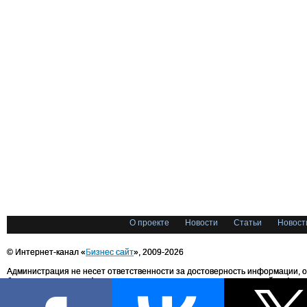
О проекте
Новости
Статьи
Новост
© Интернет-канал «
Бизнес сайт
», 2009-2026
Администрация не несет ответственности за достоверность информации, 
блоггерами портала. Администрация не предоставляет справочной информ
Все права на любые материалы, опубликованные на сайте, защищены в соответстви