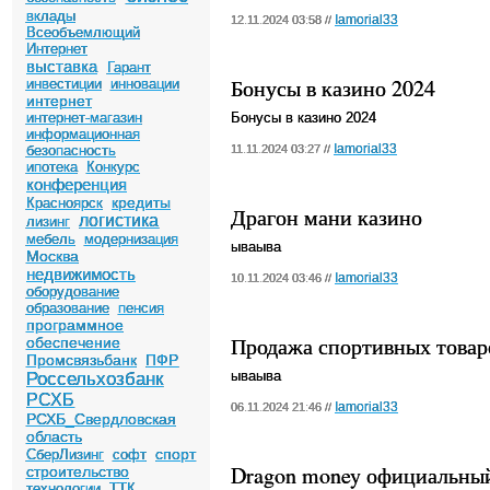
вклады
Iamorial33
12.11.2024 03:58 //
Всеобъемлющий
Интернет
выставка
Гарант
Бонусы в казино 2024
инвестиции
инновации
интернет
интернет-магазин
Бонусы в казино 2024
информационная
Iamorial33
безопасность
11.11.2024 03:27 //
ипотека
Конкурс
конференция
кредиты
Красноярск
Драгон мани казино
логистика
лизинг
мебель
модернизация
ываыва
Москва
недвижимость
Iamorial33
10.11.2024 03:46 //
оборудование
образование
пенсия
программное
Продажа спортивных товар
обеспечение
Промсвязьбанк
ПФР
ываыва
Россельхозбанк
РСХБ
Iamorial33
06.11.2024 21:46 //
РСХБ_Свердловская
область
спорт
СберЛизинг
софт
Dragon money официальный
строительство
технологии
ТТК