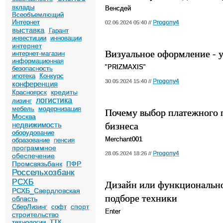
вклады
Венсдей
Всеобъемлющий
Интернет
Progony4
02.06.2024 05:40 //
выставка
Гарант
инвестиции
инновации
интернет
Визуальное оформление - у
интернет-магазин
информационная
"PRIZMAXIS"
безопасность
ипотека
Конкурс
Progony4
30.05.2024 15:40 //
конференция
кредиты
Красноярск
логистика
лизинг
мебель
модернизация
Почему выбор платежного п
Москва
бизнеса
недвижимость
оборудование
Merchant001
образование
пенсия
программное
Progony4
28.05.2024 18:26 //
обеспечение
Промсвязьбанк
ПФР
Россельхозбанк
РСХБ
Дизайн или функционально
РСХБ_Свердловская
подборе техники
область
спорт
СберЛизинг
софт
Enter
строительство
технологии
ТТК