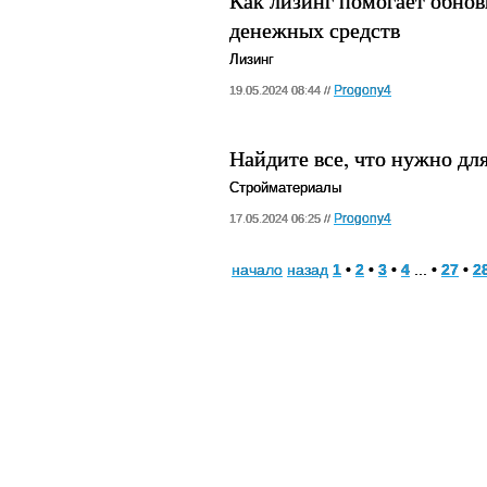
Как лизинг помогает обнов
денежных средств
Лизинг
Progony4
19.05.2024 08:44 //
Найдите все, что нужно дл
Стройматериалы
Progony4
17.05.2024 06:25 //
начало
назад
1
•
2
•
3
•
4
... •
27
•
2