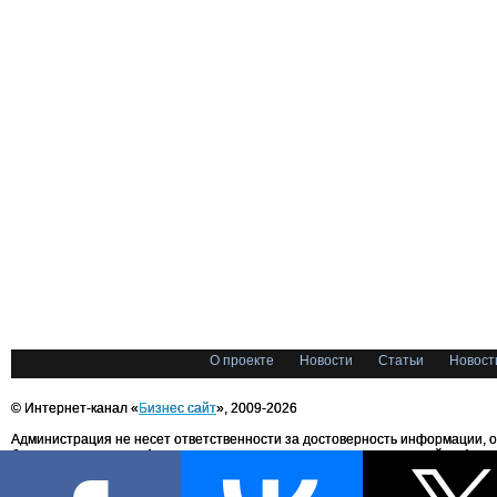
О проекте
Новости
Статьи
Новост
© Интернет-канал «
Бизнес сайт
», 2009-2026
Администрация не несет ответственности за достоверность информации, 
блоггерами портала. Администрация не предоставляет справочной информ
Все права на любые материалы, опубликованные на сайте, защищены в соответстви