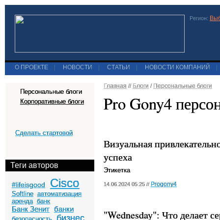
Выб
Регион:
О ПРОЕКТЕ
|
НОВОСТИ
|
СТАТЬИ
|
НОВОСТИ КОМПАНИЙ
|
Главная
//
Блоги
/
Персональные блоги
Персональные блоги
Pro Gony4 персо
Корпоративные блоги
Сделать стартовой
Визуальная привлекательно
успеха
Теги авторов
Этикетка
Cisco
#lifeisgood
Progony4
14.06.2024 05:25 //
Softline
автоматизация
аренда
банк
Банк Зенит
банки
"Wednesday": Что делает 
бизнес
безопасность