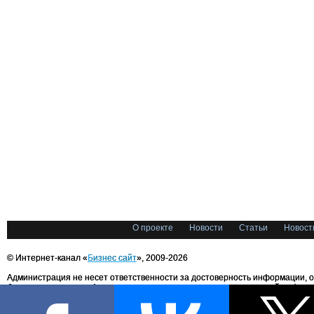
О проекте
Новости
Статьи
Новост
© Интернет-канал «
Бизнес сайт
», 2009-2026
Администрация не несет ответственности за достоверность информации, 
блоггерами портала. Администрация не предоставляет справочной информ
Все права на любые материалы, опубликованные на сайте, защищены в соответстви