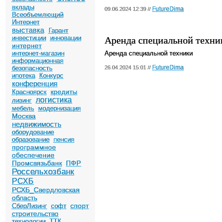
вклады
FutureDima
09.06.2024 12:39 //
Всеобъемлющий
Интернет
выставка
Гарант
Аренда специальной техни
инвестиции
инновации
интернет
интернет-магазин
Аренда специальной техники
информационная
FutureDima
безопасность
26.04.2024 15:01 //
ипотека
Конкурс
конференция
кредиты
Красноярск
логистика
лизинг
мебель
модернизация
Москва
недвижимость
оборудование
образование
пенсия
программное
обеспечение
Промсвязьбанк
ПФР
Россельхозбанк
РСХБ
РСХБ_Свердловская
область
спорт
СберЛизинг
софт
строительство
технологии
ТТК