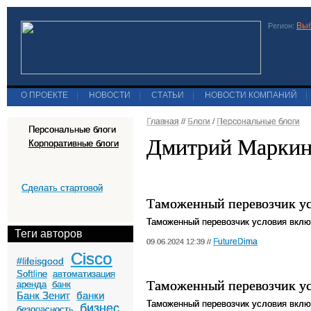
Выб
Регион:
О ПРОЕКТЕ
|
НОВОСТИ
|
СТАТЬИ
|
НОВОСТИ КОМПАНИЙ
|
Главная
//
Блоги
/
Персональные блоги
Персональные блоги
Дмитрий Маркин
Корпоративные блоги
Сделать стартовой
Таможенный перевозчик ус
Таможенный перевозчик условия вклю
Теги авторов
FutureDima
09.06.2024 12:39 //
Cisco
#lifeisgood
Softline
автоматизация
Таможенный перевозчик ус
аренда
банк
Банк Зенит
банки
Таможенный перевозчик условия вклю
бизнес
безопасность