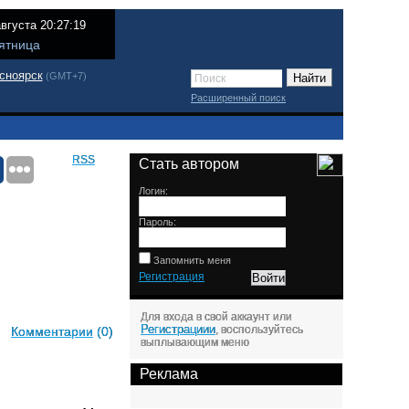
августа 20:27:19
ятница
сноярск
(GMT+7)
Расширенный поиск
RSS
Стать автором
Логин:
Пароль:
Запомнить меня
Регистрация
Для входа в свой аккаунт или
Регистрациии
, воспользуйтесь
Комментарии
(0)
выплывающим меню
Реклама