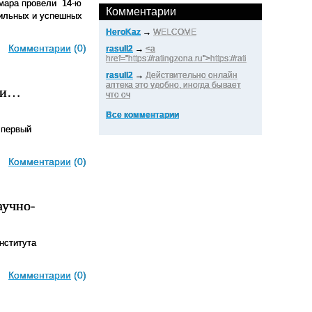
ьмара провели 14-ю
Комментарии
тильных и успешных
HeroKaz
→
WELCOME
Комментарии
(0)
rasull2
→
<a
href="https://ratingzona.ru">https://rati
rasull2
→
Действительно онлайн
аптека это удобно, иногда бывает
или…
что оч
Все комментарии
 первый
Комментарии
(0)
аучно-
нститута
Комментарии
(0)