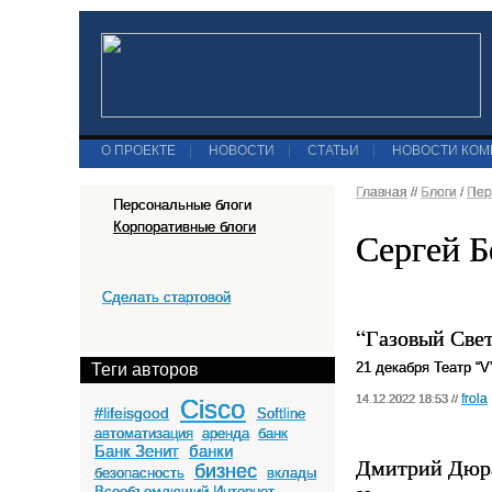
О ПРОЕКТЕ
|
НОВОСТИ
|
СТАТЬИ
|
НОВОСТИ КО
Главная
//
Блоги
/
Пер
Персональные блоги
Корпоративные блоги
Сергей Б
Сделать стартовой
“Газовый Свет
21 декабря Театр “
Теги авторов
frola
14.12.2022 18:53 //
Cisco
#lifeisgood
Softline
автоматизация
аренда
банк
Банк Зенит
банки
Дмитрий Дюра
бизнес
безопасность
вклады
Всеобъемлющий Интернет