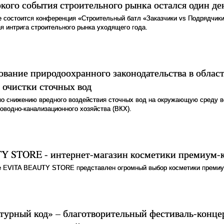
кого события строительного рынка остался один де
е состоится конференция «Строительный батл «Заказчики vs Подрядчик
ая интрига строительного рынка уходящего года.
вание природоохранного законодательства в облас
 очистки сточных вод
по снижению вредного воздействия сточных вод на окружающую среду 
оводно-канализационного хозяйства (ВКХ).
 STORE - интернет-магазин косметики премиум-к
не EVITA BEAUTY STORE представлен огромный выбор косметики премиу
турный код» – благотворительный фестиваль-конце