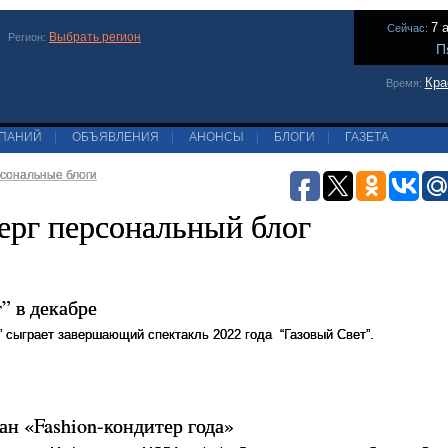
7 
Сейчас:
Выбрать регион
Регион:
П
Кра
Время:
МПАНИЙ
|
ОБЪЯВЛЕНИЯ
|
АНОНСЫ
|
БЛОГИ
|
ГАЗЕТА
сональные блоги
ерг персональный блог
” в декабре
V” сыграет завершающий спектакль 2022 года “Газовый Свет”.
н «Fashion-кондитер года»