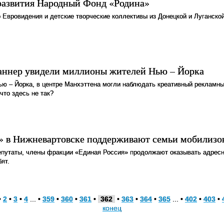
развития Народный Фонд «Родина»
 Евровидения и детские творческие коллективы из Донецкой и Луганской
аннер увидели миллионы жителей Нью – Йорка
ью – Йорка, в центре Манхэттена могли наблюдать креативный рекламны
что здесь не так?
» в Нижневартовске поддерживают семьи мобилизо
епутаты, члены фракции «Единая Россия» продолжают оказывать адре
ят.
•
2
•
3
•
4
... •
359
•
360
•
361
•
362
•
363
•
364
•
365
... •
402
•
403
•
конец