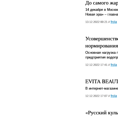
До самого жар
14 декабря в Москв
Новая эра» – главн
frola
13.12.2022 00:21 //
Усовершенство
нормирования
Основная нагрузка 
предприятия водопр
frola
12.12.2022 17:41 //
EVITA BEAUTY
В интернет-магази
frola
12.12.2022 17:07 //
«Русский куль