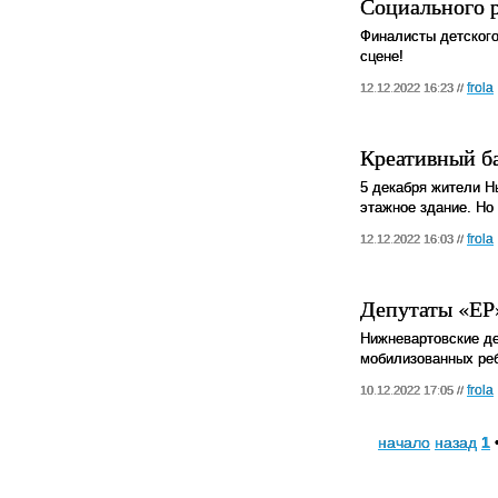
Социального 
Финалисты детского
сцене!
frola
12.12.2022 16:23 //
Креативный б
5 декабря жители Н
этажное здание. Но 
frola
12.12.2022 16:03 //
Депутаты «ЕР
Нижневартовские д
мобилизованных реб
frola
10.12.2022 17:05 //
начало
назад
1