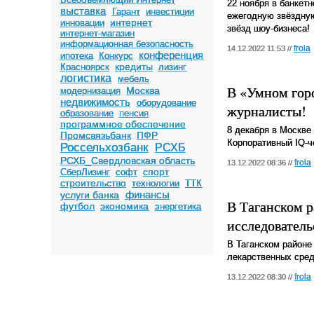
22 ноября в банкет
выставка
Гарант
инвестиции
ежегодную звёздную
интернет
инновации
звёзд шоу-бизнеса!
интернет-магазин
информационная безопасность
frola
14.12.2022 11:53 //
конференция
ипотека
Конкурс
кредиты
Красноярск
лизинг
логистика
мебель
В «Умном гор
Москва
модернизация
недвижимость
оборудование
журналисты!
образование
пенсия
программное обеспечение
8 декабря в Москве
Промсвязьбанк
ПФР
Корпоративный IQ-ч
Россельхозбанк
РСХБ
РСХБ_Свердловская область
frola
13.12.2022 08:36 //
спорт
СберЛизинг
софт
строительство
технологии
ТТК
финансы
услуги банка
В Таганском р
футбол
экономика
энергетика
исследователь
В Таганском районе
лекарственных сред
frola
13.12.2022 08:30 //