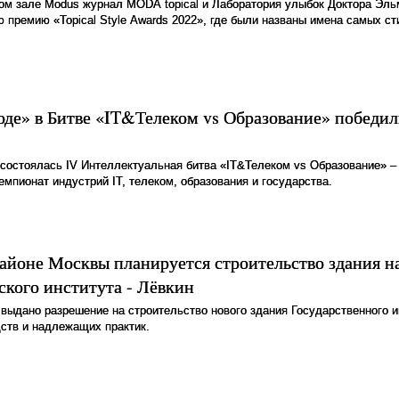
ном зале Modus журнал MODA topical и Лаборатория улыбок Доктора Эл
 премию «Topical Style Awards 2022», где были названы имена самых с
оде» в Битве «IT&Телеком vs Образование» побед
 состоялась IV Интеллектуальная битва «IT&Телеком vs Образование» –
емпионат индустрий IT, телеком, образования и государства.
айоне Москвы планируется строительство здания н
ского института - Лёвкин
 выдано разрешение на строительство нового здания Государственного и
ств и надлежащих практик.