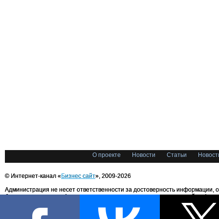
О проекте
Новости
Статьи
Новост
© Интернет-канал «
Бизнес сайт
», 2009-2026
Администрация не несет ответственности за достоверность информации, 
блоггерами портала. Администрация не предоставляет справочной информ
Все права на любые материалы, опубликованные на сайте, защищены в соответстви
международным законодательством об авторском праве и смежных правах. При лю