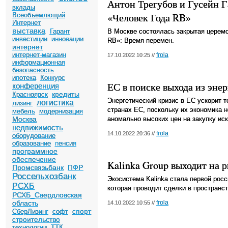
Антон Трегубов и Гусейн 
вклады
«Человек Года RB»
Всеобъемлющий
Интернет
выставка
Гарант
В Москве состоялась закрытая церемо
инвестиции
инновации
RB»: Время перемен.
интернет
интернет-магазин
frola
17.10.2022 10:25 //
информационная
безопасность
ипотека
Конкурс
ЕС в поиске выхода из эне
конференция
кредиты
Красноярск
Энергетический кризис в ЕС ускорит 
логистика
лизинг
странах ЕС, поскольку их экономика 
мебель
модернизация
Москва
аномально высоких цен на закупку ис
недвижимость
frola
14.10.2022 20:36 //
оборудование
образование
пенсия
программное
обеспечение
Kalinka Group выходит на 
Промсвязьбанк
ПФР
Россельхозбанк
Экосистема Kalinka стала первой рос
РСХБ
которая проводит сделки в пространс
РСХБ_Свердловская
область
frola
14.10.2022 10:55 //
спорт
СберЛизинг
софт
строительство
технологии
ТТК