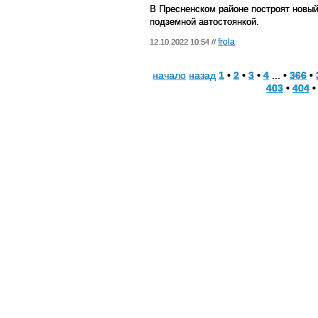
В Пресненском районе построят новый
подземной автостоянкой.
frola
12.10.2022 10:54 //
начало
назад
1
•
2
•
3
•
4
... •
366
•
403
•
404