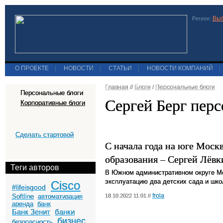
Выб
Регион:
О ПРОЕКТЕ
|
НОВОСТИ
|
СТАТЬИ
|
НОВОСТИ КОМПАНИЙ
|
Главная
//
Блоги
/
Персональные блоги
Персональные блоги
Сергей Берг пер
Корпоративные блоги
Сделать стартовой
С начала года на юге Моск
образования – Сергей Лёвк
Теги авторов
В Южном административном округе Мо
эксплуатацию два детских сада и шко
Cisco
#lifeisgood
frola
Softline
автоматизация
18.10.2022 11:01 //
аренда
банк
Банк Зенит
банки
бизнес
безопасность