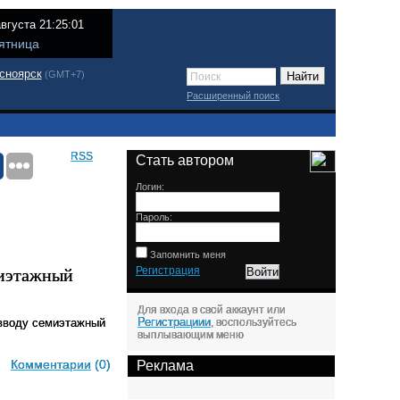
августа 21:25:01
ятница
сноярск
(GMT+7)
Расширенный поиск
RSS
Стать автором
Логин:
Пароль:
Запомнить меня
миэтажный
Регистрация
Для входа в свой аккаунт или
Регистрациии
 вводу семиэтажный
, воспользуйтесь
выплывающим меню
Комментарии
(0)
Реклама