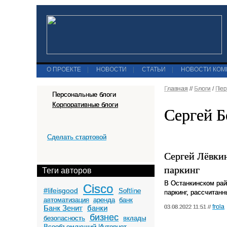
О ПРОЕКТЕ
|
НОВОСТИ
|
СТАТЬИ
|
НОВОСТИ КО
Главная
//
Блоги
/
Пер
Персональные блоги
Корпоративные блоги
Сергей Б
Сделать стартовой
Сергей Лёвкин
паркинг
Теги авторов
В Останкинском рай
Cisco
#lifeisgood
Softline
паркинг, рассчитанн
автоматизация
аренда
банк
frola
Банк Зенит
банки
03.08.2022 11:51 //
бизнес
безопасность
вклады
Всеобъемлющий Интернет