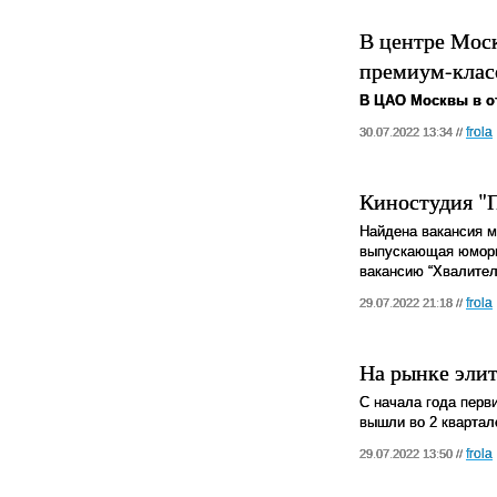
В центре Моск
премиум-клас
В ЦАО Москвы в от
frola
30.07.2022 13:34 //
Киностудия "П
Найдена вакансия м
выпускающая юмори
вакансию “Хвалител
frola
29.07.2022 21:18 //
На рынке эли
С начала года перв
вышли во 2 квартал
frola
29.07.2022 13:50 //