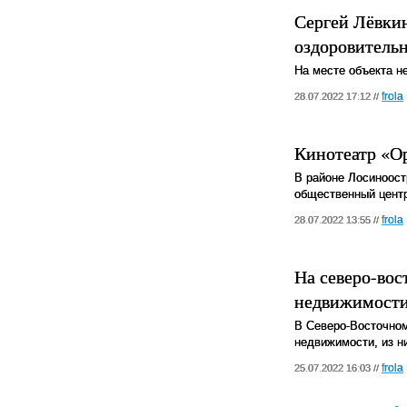
Сергей Лёвкин
оздоровитель
На месте объекта н
frola
28.07.2022 17:12 //
Кинотеатр «О
В районе Лосиноост
общественный центр
frola
28.07.2022 13:55 //
На северо-вос
недвижимости
В Северо-Восточном
недвижимости, из н
frola
25.07.2022 16:03 //