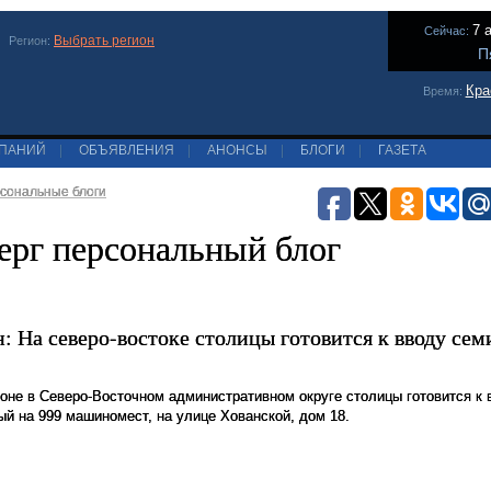
7 
Сейчас:
Выбрать регион
Регион:
П
Кра
Время:
МПАНИЙ
|
ОБЪЯВЛЕНИЯ
|
АНОНСЫ
|
БЛОГИ
|
ГАЗЕТА
сональные блоги
ерг персональный блог
: На северо-востоке столицы готовится к вводу се
оне в Северо-Восточном административном округе столицы готовится к
ый на 999 машиномест, на улице Хованской, дом 18.