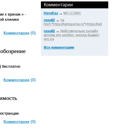
Комментарии
HeroKaz
→
WELCOME
м к врачам.» -
ой клиники
rasull2
→
<a
href="https://ratingzona.ru">https://rati
rasull2
→
Действительно онлайн
Комментарии
(0)
аптека это удобно, иногда бывает
что оч
Все комментарии
 обозрение
) бесплатно
Комментарии
(0)
жимость
ностранцам.
Комментарии
(0)