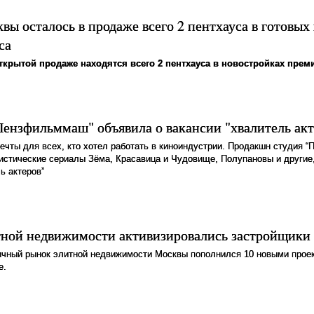
вы осталось в продаже всего 2 пентхауса в готовых
са
крытой продаже находятся всего 2 пентхауса в новостройках преми
ензфильммаш" объявила о вакансии "хвалитель акт
ечты для всех, кто хотел работать в киноиндустрии. Продакшн студия 
стические сериалы Зёма, Красавица и Чудовище, Полупановы и другие
ь актеров”
тной недвижимости активизировались застройщики
ичный рынок элитной недвижимости Москвы пополнился 10 новыми проек
е.