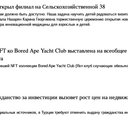
рыл филиал на Сельскохозяйственной 38
м должно быть доступно. Наша задача научить детей радоваться визита
ала Назарян Карина Георгиевна торжественную церемонию открытия нов
ра инновационной медицины для взрослых и детей.
FT ко Bored Ape Yacht Club выставлена на всеобщее
та
вшей NFT коллекции Bored Ape Yacht Club (Яхт-клуб скучающих обезьян
жданство за инвестиции вызовет рост цен на недви
альных источников, в Турции требуют отменить выдачу гражданства и