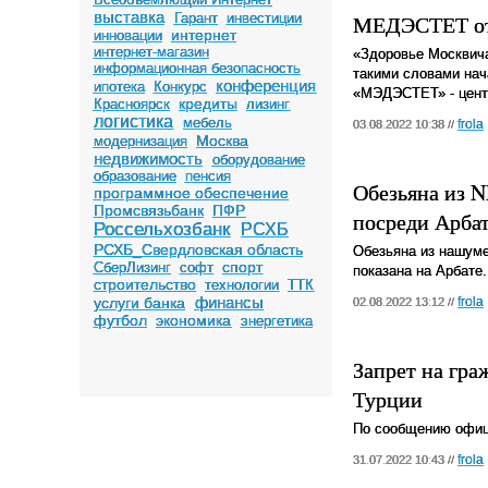
выставка
Гарант
инвестиции
МЕДЭСТЕТ отк
интернет
инновации
интернет-магазин
«Здоровье Москвича
информационная безопасность
такими словами нач
конференция
ипотека
Конкурс
«МЭДЭСТЕТ» - цент
кредиты
Красноярск
лизинг
логистика
мебель
frola
03.08.2022 10:38 //
Москва
модернизация
недвижимость
оборудование
образование
пенсия
Обезьяна из N
программное обеспечение
Промсвязьбанк
ПФР
посреди Арба
Россельхозбанк
РСХБ
РСХБ_Свердловская область
Обезьяна из нашуме
спорт
СберЛизинг
софт
показана на Арбате.
строительство
технологии
ТТК
финансы
услуги банка
frola
02.08.2022 13:12 //
футбол
экономика
энергетика
Запрет на гра
Турции
По сообщению офици
frola
31.07.2022 10:43 //