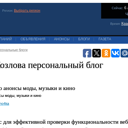
6 
Сейчас:
Выбрать регион
Регион:
Ч
Кра
Время:
МПАНИЙ
|
ОБЪЯВЛЕНИЯ
|
АНОНСЫ
|
БЛОГИ
|
ГАЗЕТА
сональные блоги
озлова персональный блог
о анонсы моды, музыки и кино
нсы моды, музыки и кино
no4ka
с для эффективной проверки функциональности веб