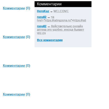
Комментарии
Комментарии
(0)
HeroKaz
→
WELCOME
rasull2
→
<a
href="https://ratingzona.ru">https://rati
rasull2
→
Действительно онлайн
аптека это удобно, иногда бывает
что оч
Комментарии
(0)
Все комментарии
Комментарии
(0)
Комментарии
(0)