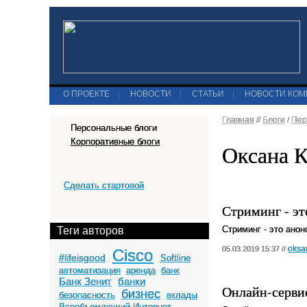
О ПРОЕКТЕ
|
НОВОСТИ
|
СТАТЬИ
|
НОВОСТИ КО
Главная
//
Блоги
/
Пер
Персональные блоги
Корпоративные блоги
Оксана К
Сделать стартовой
Стриминг - эт
Стриминг - это ано
Теги авторов
oksa
05.03.2019 15:37 //
Cisco
#lifeisgood
Softline
автоматизация
аренда
банк
Банк Зенит
банки
Онлайн-серви
бизнес
безопасность
вклады
Всеобъемлющий Интернет