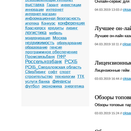
Онлайн-сервис для
выставка
Гарант
инвестиции
интернет
инновации
oksa
04.03.2019 13:03 //
интернет-магазин
информационная безопасность
конференция
ипотека
Конкурс
Лучшее он-ла
кредиты
Красноярск
лизинг
логистика
мебель
Лучшее он-лайн каз
Москва
модернизация
недвижимость
оборудование
oksa
04.03.2019 10:11 //
образование
пенсия
программное обеспечение
Промсвязьбанк
ПФР
Лицензионные
Россельхозбанк
РСХБ
РСХБ_Свердловская область
Лицензионные гейм 
спорт
СберЛизинг
софт
строительство
технологии
ТТК
oksa
03.03.2019 16:44 //
финансы
услуги банка
футбол
экономика
энергетика
Обзоры топов
Обзоры топовых пар
oksa
03.03.2019 15:24 //