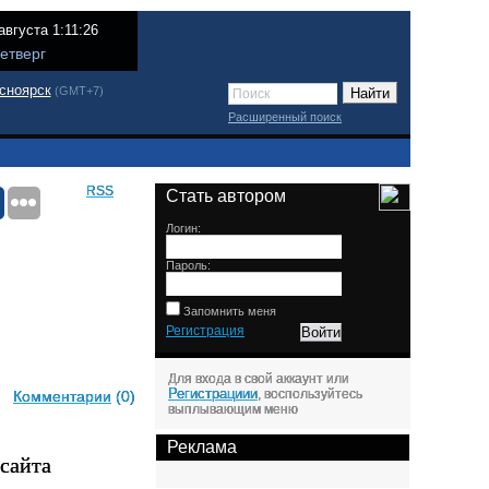
августа 1:11:26
етверг
сноярск
(GMT+7)
Расширенный поиск
RSS
Стать автором
Логин:
Пароль:
Запомнить меня
Регистрация
Для входа в свой аккаунт или
Регистрациии
, воспользуйтесь
Комментарии
(0)
выплывающим меню
Реклама
сайта