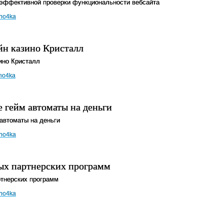
 эффективной проверки функциональности вебсайта
no4ka
йн казино Кристалл
ино Кристалл
no4ka
 гейм автоматы на деньги
автоматы на деньги
no4ka
ых партнерских программ
тнерских программ
no4ka