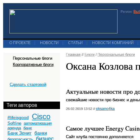
Выб
Регион:
О ПРОЕКТЕ
|
НОВОСТИ
|
СТАТЬИ
|
НОВОСТИ КОМПАНИЙ
|
Главная
//
Блоги
/
Персональные блоги
Персональные блоги
Оксана Козлова 
Корпоративные блоги
Сделать стартовой
Актуальные новости про д
свежайшие новости про бизнес и день
Теги авторов
oksano4ka
26.02.2019 13:52 //
Cisco
#lifeisgood
Softline
автоматизация
Самое лучшее Energy Casin
аренда
банк
Банк Зенит
банки
Сайт клуба постоянно дополняется
бизнес
безопасность