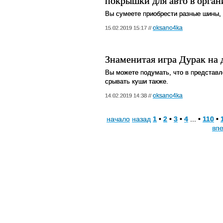
покрышки для авто в орга
Вы сумеете приобрести разные шины, 
oksano4ka
15.02.2019 15:17 //
Знаменитая игра Дурак на 
Вы можете подумать, что в представл
срывать куши также.
oksano4ka
14.02.2019 14:38 //
начало
назад
1
•
2
•
3
•
4
... •
110
•
вп