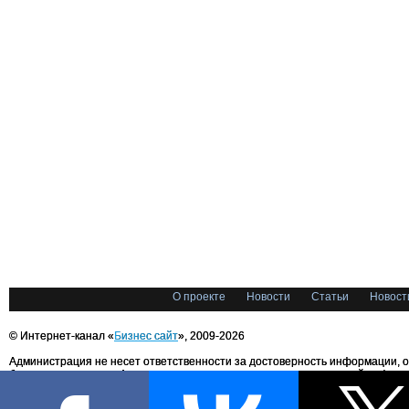
О проекте
Новости
Статьи
Новост
© Интернет-канал «
Бизнес сайт
», 2009-2026
Администрация не несет ответственности за достоверность информации, 
блоггерами портала. Администрация не предоставляет справочной информ
Все права на любые материалы, опубликованные на сайте, защищены в соответстви