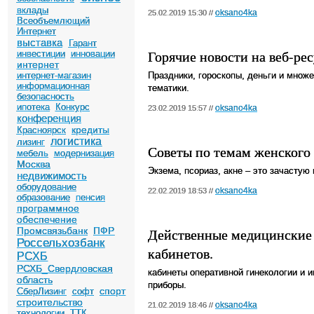
вклады
oksano4ka
25.02.2019 15:30 //
Всеобъемлющий
Интернет
выставка
Гарант
Горячие новости на веб-рес
инвестиции
инновации
интернет
интернет-магазин
Праздники, гороскопы, деньги и множ
информационная
тематики.
безопасность
ипотека
Конкурс
oksano4ka
23.02.2019 15:57 //
конференция
кредиты
Красноярск
логистика
лизинг
Советы по темам женского 
мебель
модернизация
Москва
Экзема, псориаз, акне – это зачасту
недвижимость
оборудование
oksano4ka
22.02.2019 18:53 //
образование
пенсия
программное
обеспечение
Промсвязьбанк
ПФР
Действенные медицинские 
Россельхозбанк
кабинетов.
РСХБ
РСХБ_Свердловская
кабинеты оперативной гинекологии и 
область
приборы.
спорт
СберЛизинг
софт
строительство
oksano4ka
21.02.2019 18:46 //
технологии
ТТК