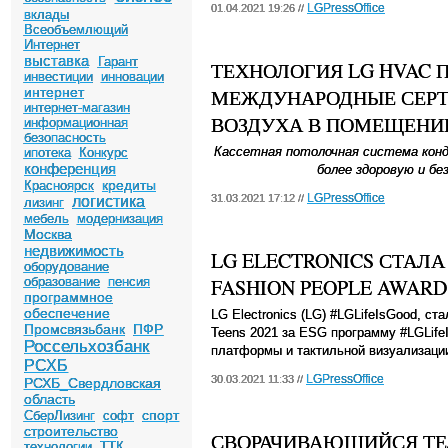
LGPressOffice
01.04.2021 19:26 //
вклады
Всеобъемлющий
Интернет
выставка
Гарант
ТЕХНОЛОГИЯ LG HVAC 
инвестиции
инновации
интернет
МЕЖДУНАРОДНЫЕ СЕРТ
интернет-магазин
ВОЗДУХА В ПОМЕЩЕНИ
информационная
безопасность
Кассетная потолочная система конд
ипотека
Конкурс
конференция
более здоровую и бе
кредиты
Красноярск
LGPressOffice
31.03.2021 17:12 //
логистика
лизинг
мебель
модернизация
Москва
недвижимость
LG ELECTRONICS СТАЛ
оборудование
образование
пенсия
FASHION PEOPLE AWARD’
программное
обеспечение
LG
Electronics
(
LG
) #
LGLifeIsGood
, ст
Промсвязьбанк
ПФР
Teens
2021 за
ESG
программу #
LGLife
Россельхозбанк
платформы и тактильной визуализаци
РСХБ
LGPressOffice
30.03.2021 11:33 //
РСХБ_Свердловская
область
спорт
СберЛизинг
софт
строительство
СВОРАЧИВАЮЩИЙСЯ ТЕЛ
технологии
ТТК