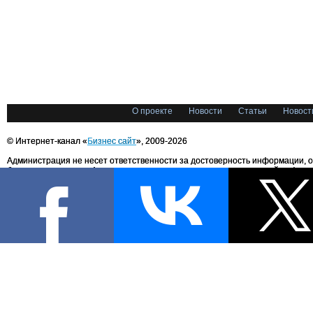
О проекте
Новости
Статьи
Новост
© Интернет-канал «
Бизнес сайт
», 2009-2026
Администрация не несет ответственности за достоверность информации, 
блоггерами портала. Администрация не предоставляет справочной информ
Все права на любые материалы, опубликованные на сайте, защищены в соответстви
международным законодательством об авторском праве и смежных правах. При лю
текстовых, аудио-, фото- и видеоматериалов ссылка на «Бизнес сайт.ru» обязательн