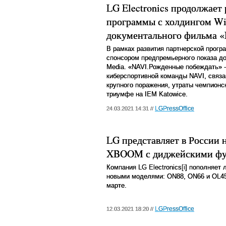
LG Electronics продолжает
программы с холдингом Win
документального фильма «
В рамках развития партнерской прог
спонсором предпремьерного показа до
Media. «
NAVI
.Рожденные побеждать» 
киберспортивной команды
NAVI
, связ
крупного поражения, утраты чемпион
триумфе на
IEM
Katowice
.
LGPressOffice
24.03.2021 14:31 //
LG представляет в России
XBOOM с диджейскими ф
Компания
LG
Electronics
[i]
пополняет 
новыми моделями:
ON
88,
ON
66 и
OL
4
марте.
LGPressOffice
12.03.2021 18:20 //