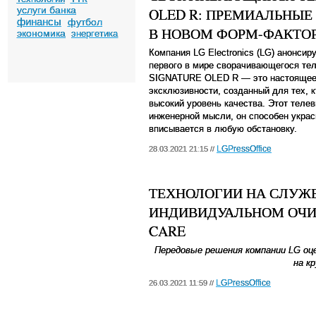
услуги банка
OLED R: ПРЕМИАЛЬНЫЕ
финансы
футбол
В НОВОМ ФОРМ-ФАКТО
экономика
энергетика
Компания
LG
Electronics
(
LG
) анонсир
первого в мире сворачивающегося те
SIGNATURE
OLED
R
— это настоящее
эксклюзивности, созданный для тех, 
высокий уровень качества. Этот телев
инженерной мысли, он способен укра
вписывается в любую обстановку.
LGPressOffice
28.03.2021 21:15 //
ТЕХНОЛОГИИ НА СЛУЖБ
ИНДИВИДУАЛЬНОМ ОЧИС
CARE
Передовые решения компании LG оц
на к
LGPressOffice
26.03.2021 11:59 //