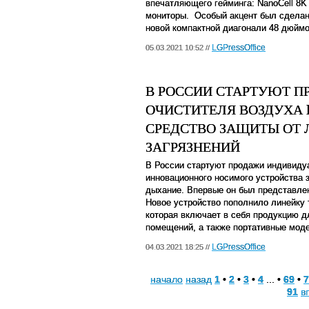
впечатляющего гейминга: NanoCell 8K
мониторы. Особый акцент был сделан
новой компактной диагонали 48 дюймо
LGPressOffice
05.03.2021 10:52 //
В РОССИИ СТАРТУЮТ 
ОЧИСТИТЕЛЯ ВОЗДУХА 
СРЕДСТВО ЗАЩИТЫ ОТ
ЗАГРЯЗНЕНИЙ
В России стартуют продажи индивиду
инновационного носимого устройства
дыхание. Впервые он был представлен
Новое устройство пополнило линейку т
которая включает в себя продукцию 
помещений, а также портативные мод
LGPressOffice
04.03.2021 18:25 //
начало
назад
1
•
2
•
3
•
4
... •
69
•
7
91
в