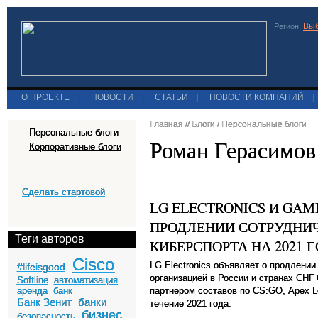
Выб
Регион:
О ПРОЕКТЕ
|
НОВОСТИ
|
СТАТЬИ
|
НОВОСТИ КОМПАНИЙ
|
Главная
//
Блоги
/
Персональные блоги
Персональные блоги
Роман Герасимов
Корпоративные блоги
Сделать стартовой
LG ELECTRONICS И GAM
ПРОДЛЕНИИ СОТРУДНИЧ
Теги авторов
КИБЕРСПОРТА НА 2021 
Cisco
LG
Electronics
объявляет о продлении 
#lifeisgood
организацией в России и странах СНГ
Softline
автоматизация
аренда
банк
партнером составов по
CS
:
GO
,
Apex
L
Банк Зенит
банки
течение 2021 года.
бизнес
безопасность