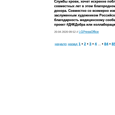
Службы крови, хочет искренне поб
совместных лет в этом благородно
донора. Совместно со всемирно из
з
аслуженным художником Российск
благодарность медицинскому сооб
проект #ДНКДобра или коллабора
LGPressOffice
20.04.2020 09:52 //
начало
назад
1
•
2
•
3
•
4
... •
84
•
8