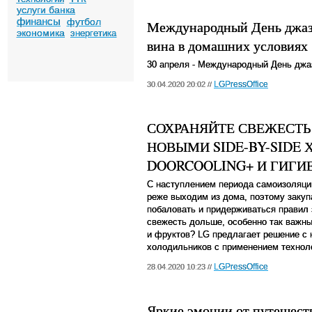
услуги банка
финансы
футбол
Международный День джаза
экономика
энергетика
вина в домашних условиях
30 апреля - Международный День джа
LGPressOffice
30.04.2020 20:02 //
СОХРАНЯЙТЕ СВЕЖЕСТЬ
НОВЫМИ SIDE-BY-SIDE
DOORCOOLING+ И ГИГ
С наступлением периода самоизоляци
реже выходим из дома, поэтому закуп
побаловать и придерживаться правил з
свежесть дольше, особенно так важн
и фруктов?
LG
предлагает решение с
холодильников с применением техно
LGPressOffice
28.04.2020 10:23 //
Яркие эмоции от путешеств