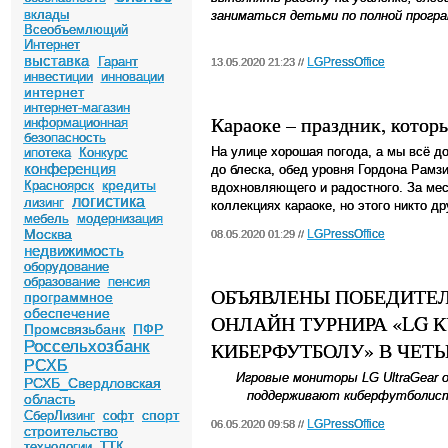
вклады
заниматься детьми по полной прогр
Всеобъемлющий
Интернет
выставка
Гарант
LGPressOffice
13.05.2020 21:23 //
инвестиции
инновации
интернет
интернет-магазин
Караоке – праздник, которы
информационная
безопасность
На улице хорошая погода, а мы всё до
ипотека
Конкурс
конференция
до блеска, обед уровня Гордона Рамзи
кредиты
Красноярск
вдохновляющего и радостного. За мес
логистика
лизинг
коллекциях караоке, но этого никто д
мебель
модернизация
Москва
LGPressOffice
08.05.2020 01:29 //
недвижимость
оборудование
образование
пенсия
ОБЪЯВЛЕНЫ ПОБЕДИТЕ
программное
обеспечение
ОНЛАЙН ТУРНИРА «LG К
Промсвязьбанк
ПФР
Россельхозбанк
КИБЕРФУТБОЛУ» В ЧЕТ
РСХБ
Игровые мониторы
LG
UltraGear
РСХБ_Свердловская
поддерживают киберфутболист
область
спорт
СберЛизинг
софт
LGPressOffice
06.05.2020 09:58 //
строительство
технологии
ТТК