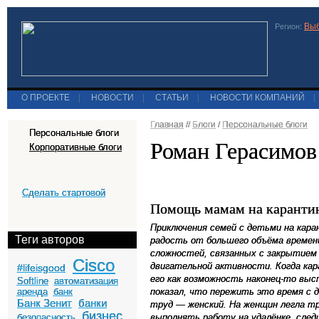
Выб
Регион:
О ПРОЕКТЕ
|
НОВОСТИ
|
СТАТЬИ
|
НОВОСТИ КОМПАНИЙ
|
Главная
//
Блоги
/
Персональные блоги
Персональные блоги
Роман Герасимов
Корпоративные блоги
Сделать стартовой
Помощь мамам на каранти
Приключения семей с детьми на кара
Теги авторов
радость от большего объёма времени
сложностей, связанных с закрытием 
Cisco
двигательной активности. Когда кар
#lifeisgood
его как возможность наконец-то вы
Softline
автоматизация
аренда
банк
показал, что пережить это время с 
Банк Зенит
банки
труд — женский. На женщин легла тр
бизнес
безопасность
выполнять работу на удалёнке, след