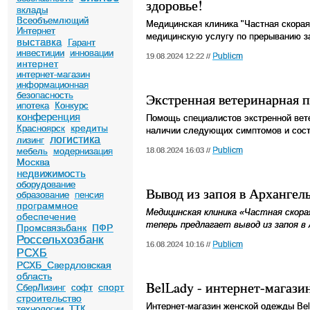
здоровье!
вклады
Всеобъемлющий
Медицинская клиника "Частная скора
Интернет
медицинскую услугу по прерыванию за
выставка
Гарант
инвестиции
инновации
Publicm
19.08.2024 12:22 //
интернет
интернет-магазин
информационная
безопасность
Экстренная ветеринарная 
ипотека
Конкурс
конференция
Помощь специалистов экстренной вет
кредиты
Красноярск
наличии следующих симптомов и сост
логистика
лизинг
Publicm
мебель
модернизация
18.08.2024 16:03 //
Москва
недвижимость
оборудование
Вывод из запоя в Архангел
образование
пенсия
программное
Медицинская клиника «Частная скор
обеспечение
теперь предлагает вывод из запоя в 
Промсвязьбанк
ПФР
Россельхозбанк
Publicm
16.08.2024 10:16 //
РСХБ
РСХБ_Свердловская
область
BelLady - интернет-магази
спорт
СберЛизинг
софт
строительство
Интернет-магазин женской одежды Bel
технологии
ТТК