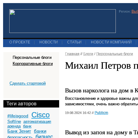
Выб
Регион:
О ПРОЕКТЕ
|
НОВОСТИ
|
СТАТЬИ
|
НОВОСТИ КОМПАНИЙ
|
Главная
//
Блоги
/
Персональные блоги
Персональные блоги
Михаил Петров п
Корпоративные блоги
Сделать стартовой
Вызов нарколога на дом в 
Восстановление и здоровье важны для 
Теги авторов
зависимостями, очень важно обратит
Cisco
Publicm
19.08.2024 16:42 //
#lifeisgood
Softline
автоматизация
аренда
банк
Вывод из запоя на дому в 
Банк Зенит
банки
бизнес
безопасность