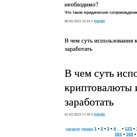
необходимо?
Что такое юридическое сопровождени
marski
06.03.2023 15:44 //
В чем суть использования 
заработать
В чем суть исп
криптовалюты и
заработать
marski
01.03.2023 17:39 //
начало
назад
1
•
2
•
3
•
4
... •
123
•
161
•
162