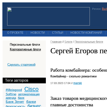
Выб
Регион:
О ПРОЕКТЕ
|
НОВОСТИ
|
СТАТЬИ
|
НОВОСТИ КОМПАНИЙ
|
Главная
//
Блоги
/
Персональные блоги
Персональные блоги
Сергей Егоров п
Корпоративные блоги
Сделать стартовой
Работа комбайнера: особен
Комбайнер - сколько романтики
Теги авторов
marski
17.03.2023 17:04 //
Cisco
#lifeisgood
Softline
автоматизация
Заказ товаров медицинског
аренда
банк
Банк Зенит
банки
главные достоинства
бизнес
безопасность