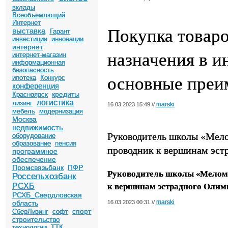
вклады
Всеобъемлющий
Интернет
Покупка товар
выставка
Гарант
инвестиции
инновации
интернет
назначения в и
интернет-магазин
информационная
безопасность
основные преи
ипотека
Конкурс
конференция
кредиты
Красноярск
логистика
лизинг
marski
16.03.2023 15:49 //
мебель
модернизация
Москва
недвижимость
Руководитель школы «Мел
оборудование
образование
пенсия
проводник к вершинам эст
программное
обеспечение
Промсвязьбанк
ПФР
Руководитель школы «Мелом
Россельхозбанк
к вершинам эстрадного Олим
РСХБ
РСХБ_Свердловская
marski
область
16.03.2023 00:31 //
спорт
СберЛизинг
софт
строительство
технологии
ТТК