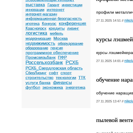
выставка
Гарант
инвестиции
интернет
инновации
профили металлич
интернет-магазин
информационная безопасность
nikol
27.11.2025 14:51 //
конференция
ипотека
Конкурс
кредиты
Красноярск
лизинг
логистика
мебель
курсы лэшмей
Москва
модернизация
недвижимость
оборудование
образование
пенсия
программное обеспечение
курсы лэшмейкера
Промсвязьбанк
ПФР
nikol
27.11.2025 14:01 //
Россельхозбанк
РСХБ
РСХБ_Свердловская область
спорт
СберЛизинг
софт
строительство
технологии
ТТК
обучение нар
финансы
услуги банка
футбол
экономика
энергетика
обучение наращив
nikol
27.11.2025 13:47 //
пылевой венти