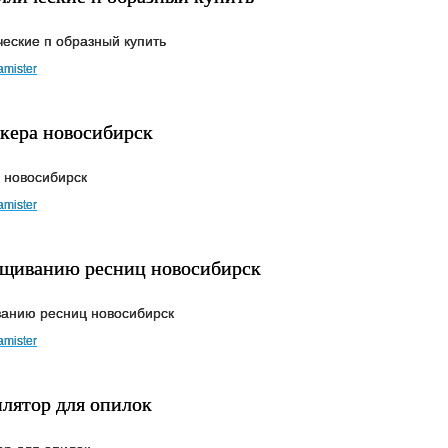
еские п образный купить
amister
кера новосибирск
 новосибирск
amister
ащиванию ресниц новосибирск
анию ресниц новосибирск
amister
лятор для опилок