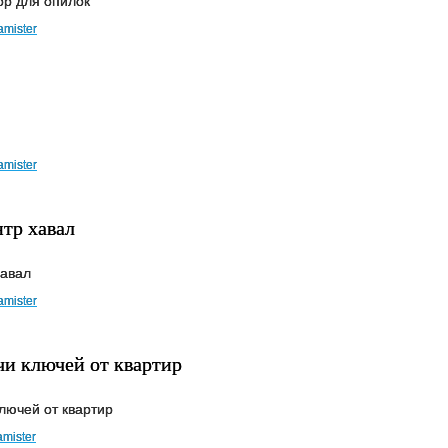
ор для опилок
amister
amister
тр хавал
хавал
amister
чи ключей от квартир
лючей от квартир
amister