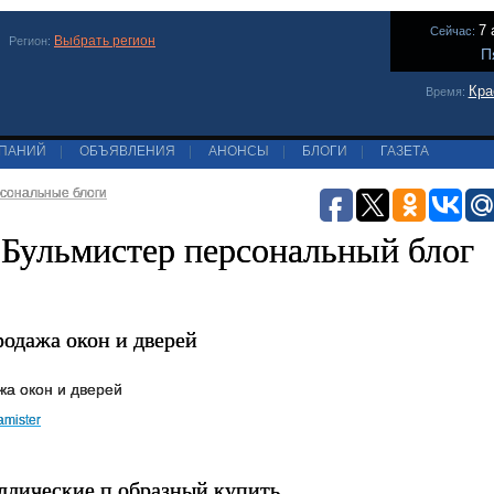
7 
Сейчас:
Выбрать регион
Регион:
П
Кра
Время:
МПАНИЙ
|
ОБЪЯВЛЕНИЯ
|
АНОНСЫ
|
БЛОГИ
|
ГАЗЕТА
сональные блоги
Бульмистер персональный блог
родажа окон и дверей
жа окон и дверей
amister
ллические п образный купить