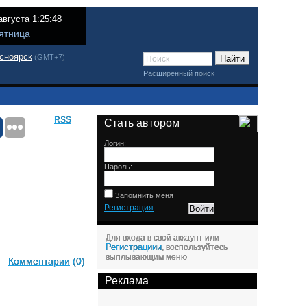
августа 1:25:48
ятница
сноярск
(GMT+7)
Расширенный поиск
RSS
Стать автором
Логин:
Пароль:
Запомнить меня
Регистрация
Для входа в свой аккаунт или
Регистрациии
, воспользуйтесь
выплывающим меню
Комментарии
(0)
Реклама