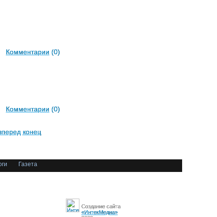
Комментарии
(0)
Комментарии
(0)
вперед
конец
оги
Газета
Создание сайта
«ИнтекМедиа»