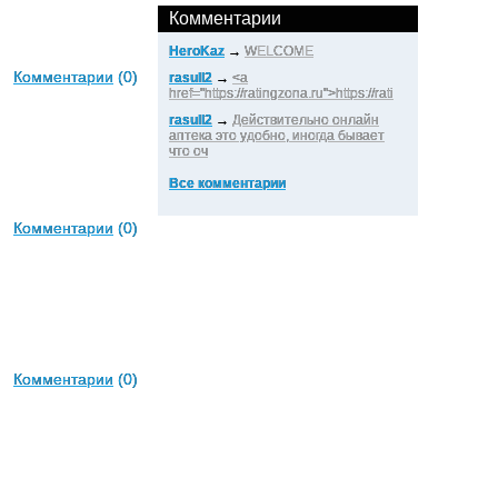
Комментарии
HeroKaz
→
WELCOME
Комментарии
(0)
rasull2
→
<a
href="https://ratingzona.ru">https://rati
rasull2
→
Действительно онлайн
аптека это удобно, иногда бывает
что оч
Все комментарии
Комментарии
(0)
Комментарии
(0)