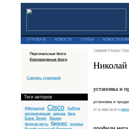
О ПРОЕКТЕ
|
НОВОСТИ
|
СТАТЬИ
|
НОВОСТИ КО
Главная
//
Блоги
/
Пер
Персональные блоги
Корпоративные блоги
Николай 
Сделать стартовой
установка и п
Теги авторов
установка и прода
Cisco
#lifeisgood
Softline
nikol
27.11.2025 15:37 //
автоматизация
аренда
банк
Банк Зенит
банки
бизнес
безопасность
вклады
профили мета
Всеобъемлющий Интернет