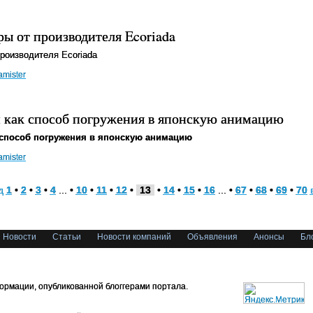
ы от производителя Ecoriada
роизводителя Ecoriada
amister
 как способ погружения в японскую анимацию
 способ погружения в японскую анимацию
amister
д
1
•
2
•
3
•
4
... •
10
•
11
•
12
•
13
•
14
•
15
•
16
... •
67
•
68
•
69
•
70
Новости
Статьи
Новости компаний
Объявления
Анонсы
Бл
ормации, опубликованной блоггерами портала.