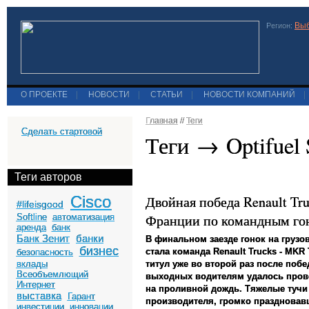
Выб
Регион:
О ПРОЕКТЕ
|
НОВОСТИ
|
СТАТЬИ
|
НОВОСТИ КОМПАНИЙ
|
Главная
//
Теги
Сделать стартовой
Теги → Optifuel 
Теги авторов
Cisco
Двойная победа Renault Tr
#lifeisgood
Франции по командным гон
Softline
автоматизация
аренда
банк
Банк Зенит
банки
В финальном заезде гонок на грузо
бизнес
стала команда
Renault
Trucks
-
MKR
безопасность
вклады
титул уже во второй раз после побе
Всеобъемлющий
выходных водителям удалось пров
Интернет
на проливной дождь. Тяжелые тучи
выставка
Гарант
производителя, громко праздновав
инвестиции
инновации