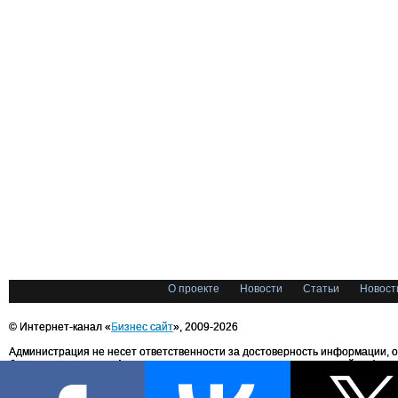
О проекте
Новости
Статьи
Новост
© Интернет-канал «
Бизнес сайт
», 2009-2026
Администрация не несет ответственности за достоверность информации, 
блоггерами портала. Администрация не предоставляет справочной информ
Все права на любые материалы, опубликованные на сайте, защищены в соответстви