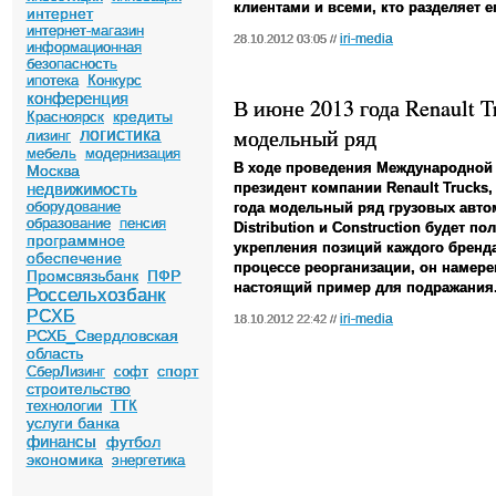
клиентами и всеми, кто разделяет е
интернет
интернет-магазин
iri-media
28.10.2012 03:05 //
информационная
безопасность
ипотека
Конкурс
конференция
В июне 2013 года Renault 
кредиты
Красноярск
модельный ряд
логистика
лизинг
мебель
модернизация
В ходе проведения Международной
Москва
недвижимость
президент компании Renault Trucks,
оборудование
года модельный ряд грузовых автом
образование
пенсия
Distribution и Construction будет 
программное
укрепления позиций каждого бренда
обеспечение
процессе реорганизации, он намере
Промсвязьбанк
ПФР
настоящий пример для подражания
Россельхозбанк
РСХБ
iri-media
18.10.2012 22:42 //
РСХБ_Свердловская
область
спорт
СберЛизинг
софт
строительство
технологии
ТТК
услуги банка
финансы
футбол
экономика
энергетика