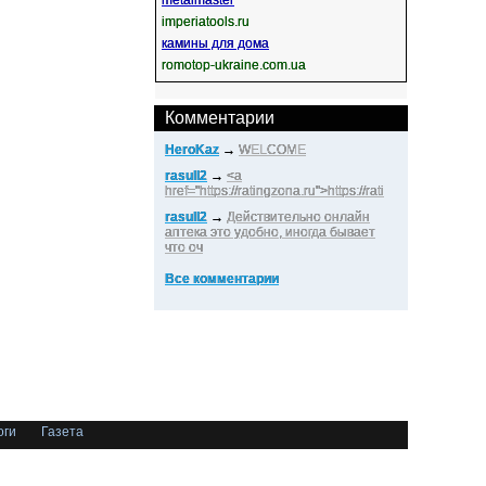
metalmaster
imperiatools.ru
камины для дома
romotop-ukraine.com.ua
Комментарии
HeroKaz
→
WELCOME
rasull2
→
<a
href="https://ratingzona.ru">https://rati
rasull2
→
Действительно онлайн
аптека это удобно, иногда бывает
что оч
Все комментарии
оги
Газета