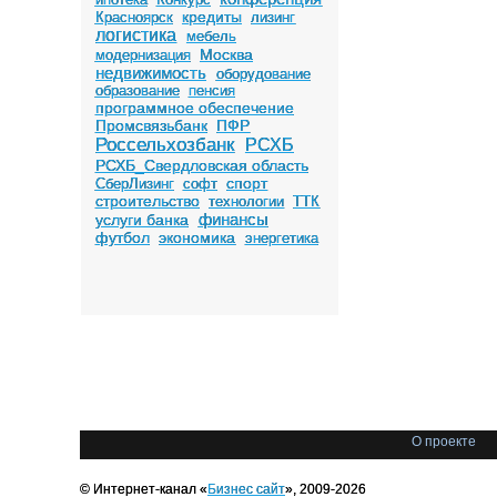
кредиты
Красноярск
лизинг
логистика
мебель
Москва
модернизация
недвижимость
оборудование
образование
пенсия
программное обеспечение
Промсвязьбанк
ПФР
Россельхозбанк
РСХБ
РСХБ_Свердловская область
спорт
СберЛизинг
софт
строительство
технологии
ТТК
финансы
услуги банка
футбол
экономика
энергетика
О проекте
© Интернет-канал «
Бизнес сайт
», 2009-2026