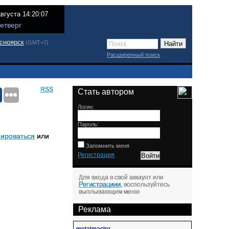
августа 14:20:07
етверг
сноярск
(GMT+7)
Расширенный поиск
RSS
Стать автором
Логин:
Пароль:
рироваться
или
Запомнить меня
Регистрация
Для входа в свой аккаунт или
Регистрациии
, воспользуйтесь
выплывающим меню
Реклама