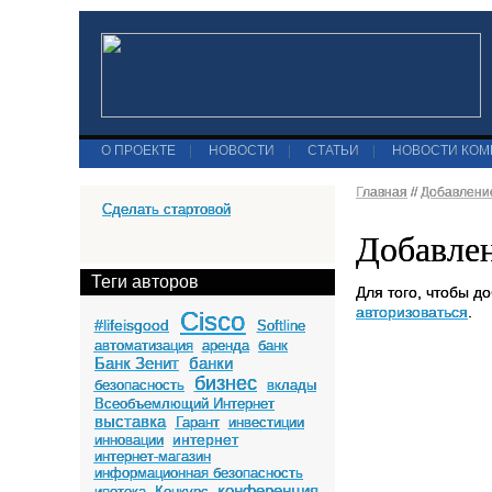
О ПРОЕКТЕ
|
НОВОСТИ
|
СТАТЬИ
|
НОВОСТИ КО
Главная
//
Добавлени
Сделать стартовой
Добавле
Теги авторов
Для того, чтобы д
авторизоваться
.
Cisco
#lifeisgood
Softline
автоматизация
аренда
банк
Банк Зенит
банки
бизнес
безопасность
вклады
Всеобъемлющий Интернет
выставка
Гарант
инвестиции
интернет
инновации
интернет-магазин
информационная безопасность
конференция
ипотека
Конкурс