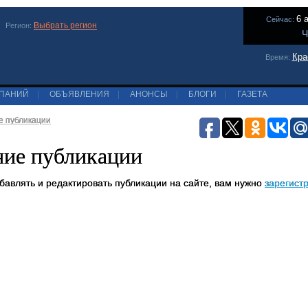
6 
Сейчас:
Выбрать регион
Регион:
Ч
Кра
Время:
МПАНИЙ
|
ОБЪЯВЛЕНИЯ
|
АНОНСЫ
|
БЛОГИ
|
ГАЗЕТА
е публикации
ние публикации
обавлять и редактировать публикации на сайте, вам нужно
зарегист