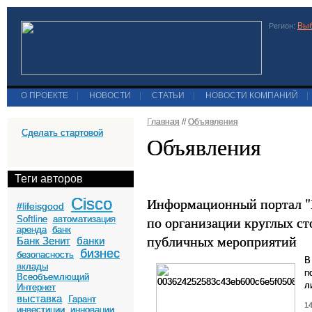
Выб
Регион:
О ПРОЕКТЕ
|
НОВОСТИ
|
СТАТЬИ
|
НОВОСТИ КОМПАНИЙ
|
Главная
//
Объявления
Сделать стартовой
Объявления
Теги авторов
Cisco
Информационный портал "Б
#lifeisgood
по организации круглых ст
Softline
автоматизация
аренда
банк
публичных мероприятий
Банк Зенит
банки
бизнес
безопасность
В
вклады
п
Всеобъемлющий
л
Интернет
выставка
Гарант
14
инвестиции
инновации