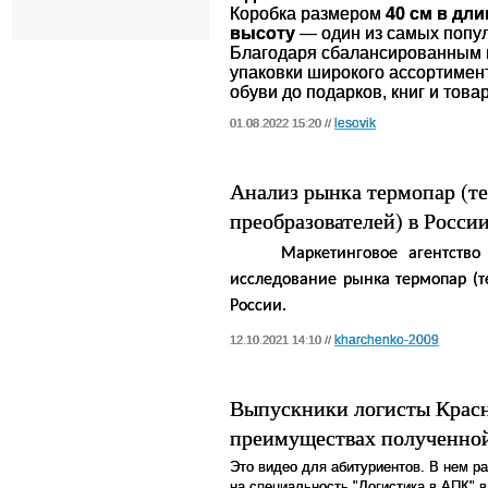
Коробка размером
40 см в дли
высоту
— один из самых попу
Благодаря сбалансированным г
упаковки широкого ассортимент
обуви до подарков, книг и това
lesovik
01.08.2022 15:20 //
Анализ рынка термопар (т
преобразователей) в Росси
Маркетинговое агентство
исследование рынка
термопар (
России.
kharchenko-2009
12.10.2021 14:10 //
Выпускники логисты Красн
преимуществах полученно
Это видео для абитуриентов. В нем р
на специальность "Логистика в АПК" 