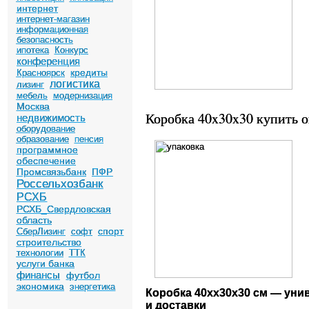
интернет
интернет-магазин
информационная
безопасность
ипотека
Конкурс
конференция
кредиты
Красноярск
логистика
лизинг
мебель
модернизация
Москва
Коробка 40x30x30 купить 
недвижимость
оборудование
образование
пенсия
программное
обеспечение
Промсвязьбанк
ПФР
Россельхозбанк
РСХБ
РСХБ_Свердловская
область
спорт
СберЛизинг
софт
строительство
технологии
ТТК
услуги банка
финансы
футбол
экономика
энергетика
Коробка 40xx30x30 см — уни
и доставки