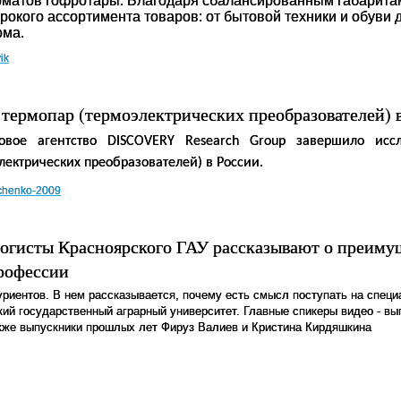
матов гофротары. Благодаря сбалансированным габаритам
рокого ассортимента товаров: от бытовой техники и обуви д
ома.
ik
термопар (термоэлектрических преобразователей) 
овое агентство DISCOVERY Research Group завершило исс
лектрических преобразователей)
в России.
chenko-2009
огисты Красноярского ГАУ рассказывают о преиму
рофессии
уриентов. В нем рассказывается, почему есть смысл поступать на специ
кий государственный аграрный университет. Главные спикеры видео - вы
акже выпускники прошлых лет Фируз Валиев и Кристина Кирдяшкина