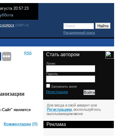
августа 20:57:23
уббота
сноярск
(GMT+7)
Расширенный поиск
RSS
Стать автором
Логин:
Пароль:
Запомнить меня
ганизации
Регистрация
Для входа в свой аккаунт или
Регистрациии
-Сайт" является
, воспользуйтесь
выплывающим меню
Комментарии
(0)
Реклама