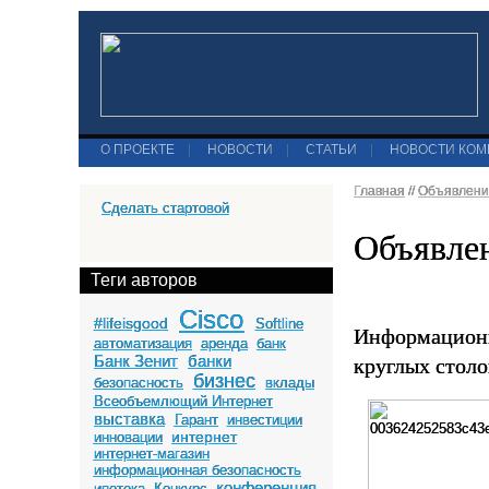
О ПРОЕКТЕ
|
НОВОСТИ
|
СТАТЬИ
|
НОВОСТИ КО
Главная
//
Объявлени
Сделать стартовой
Объявле
Теги авторов
Cisco
#lifeisgood
Softline
Информационн
автоматизация
аренда
банк
круглых стол
Банк Зенит
банки
бизнес
безопасность
вклады
Всеобъемлющий Интернет
выставка
Гарант
инвестиции
интернет
инновации
интернет-магазин
информационная безопасность
конференция
ипотека
Конкурс