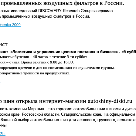
 промышленных воздушных фильтров в России.
нговых исследований DISCOVERY Research Group завершило
а промышленных воздушных фильтров в России.
chenko-2009
ист
инг:
«Логистика и управление цепями поставок в бизнесе» - «5 субб
ность обучения – 46 часов, в течение 5-ти суббот.
ия – очная. Время занятий с 9.00 до 16.00.
коррекция времени и дня по согласованию со слушателями группы.
рпоративные тренинги на предприятиях.
t
шин открыла интернет-магазин autoshiny-diski.ru
ость компании Мир шин – это торговля автомобильными шинами и диска
рском крае, Ростовской области, Ставропольском крае. На официальном 
 большой выбор автомобильных шин для легкового, грузового, сельскох
ины.
Zet