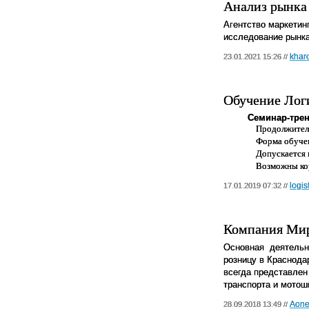
Анализ рынка
Агентство маркети
исследование рынк
khar
23.01.2021 15:26 //
Обучение Лог
Семинар-трен
Продолжитель
Форма обучен
Допускается 
Возможны ко
logis
17.01.2019 07:32 //
Компания Мир 
Основная
деятельн
розницу в Краснода
всегда представлен
транспорта и мотош
Aone
28.09.2018 13:49 //