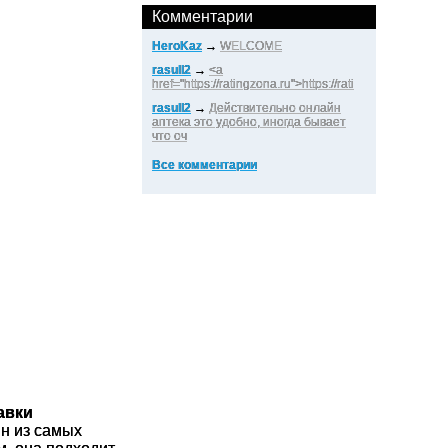
Комментарии
HeroKaz
→
WELCOME
rasull2
→
<a
href="https://ratingzona.ru">https://rati
rasull2
→
Действительно онлайн
аптека это удобно, иногда бывает
что оч
Все комментарии
авки
н из самых