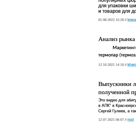
популярных фор
для упаковки ши
и товаров для д
lesov
01.08.2022 15:20 //
Анализ рынка 
Маркетинг
термопар (термоэ
khar
12.10.2021 14:10 //
Выпускники л
полученной п
Это видео для абит
в АПК" в Красноярс
Сергей Гулеев, а т
root
12.07.2021 06:07 //