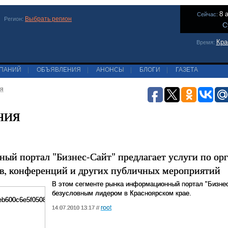
8 
Сейчас:
Выбрать регион
Регион:
С
Кра
Время:
МПАНИЙ
|
ОБЪЯВЛЕНИЯ
|
АНОНСЫ
|
БЛОГИ
|
ГАЗЕТА
я
ния
ый портал "Бизнес-Сайт" предлагает услуги по ор
ов, конференций и других публичных мероприятий
В этом сегменте рынка информационный портал "Бизнес
безусловным лидером в Красноярском крае.
root
14.07.2010 13:17 //