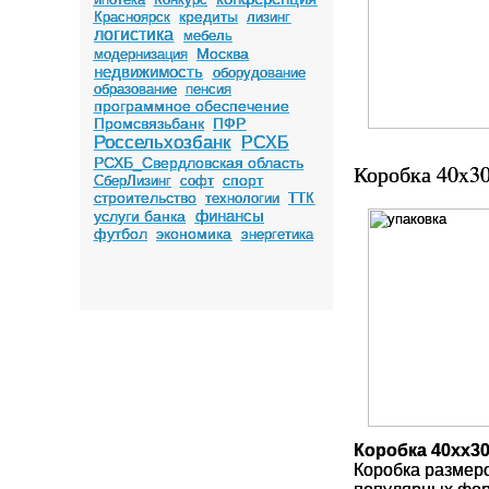
кредиты
Красноярск
лизинг
логистика
мебель
Москва
модернизация
недвижимость
оборудование
образование
пенсия
программное обеспечение
Промсвязьбанк
ПФР
Россельхозбанк
РСХБ
РСХБ_Свердловская область
Коробка 40x3
спорт
СберЛизинг
софт
строительство
технологии
ТТК
финансы
услуги банка
футбол
экономика
энергетика
Коробка 40xx3
Коробка разме