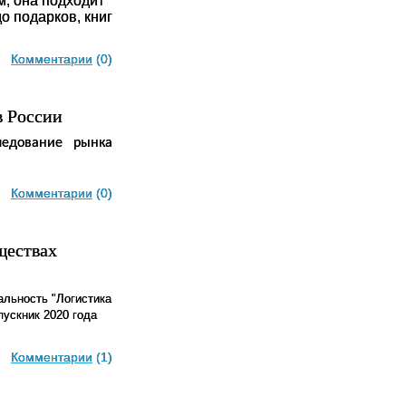
, она подходит
о подарков, книг
Комментарии
(0)
в России
ледование рынка
Комментарии
(0)
ществах
альность "Логистика
пускник 2020 года
Комментарии
(1)