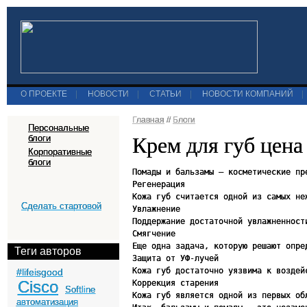
О ПРОЕКТЕ
|
НОВОСТИ
|
СТАТЬИ
|
НОВОСТИ КОМПАНИЙ
|
Главная
//
Блоги
Персональные
Крем для губ цена
блоги
Корпоративные
блоги
Помады и бальзамы – косметические пр
Регенерация

Кожа губ считается одной из самых не
Сделать стартовой
Увлажнение

Поддержание достаточной увлажненност
Смягчение

Еще одна задача, которую решают опре
Теги авторов
Защита от УФ-лучей

Кожа губ достаточно уязвима к воздей
#lifeisgood
Cisco
Коррекция старения

Softline
Кожа губ является одной из первых об
автоматизация