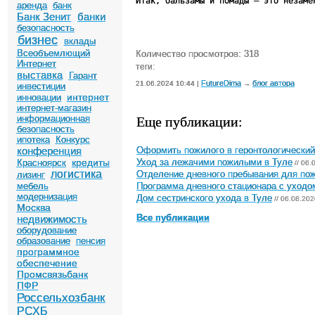
Итак, бальзамы и помады – это незаме
аренда
банк
Банк Зенит
банки
безопасность
бизнес
вклады
Всеобъемлющий
Количество просмотров: 318
Интернет
теги:
выставка
Гарант
FutureDima
блог автора
21.06.2024 10:44 |
→
инвестиции
интернет
инновации
интернет-магазин
Еще публикации:
информационная
безопасность
ипотека
Конкурс
конференция
Оформить пожилого в геронтологический
кредиты
Уход за лежачими пожилыми в Туле
Красноярск
// 06.
логистика
Отделение дневного пребывания для по
лизинг
мебель
Программа дневного стационара с уходо
модернизация
Дом сестринского ухода в Туле
// 06.08.202
Москва
Все публикации
недвижимость
оборудование
образование
пенсия
программное
обеспечение
Промсвязьбанк
ПФР
Россельхозбанк
РСХБ