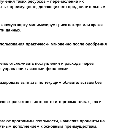
учения таких ресурсов – перечисление их
ельных преимуществ, делающих его предпочтительным
ковскую карту минимизирует риск потери или кражи
ти данных.
спользования практически мгновенно после одобрения
егко отслеживать поступления и расходы через
ое управление личными финансами.
тизировать выплаты по текущим обязательствам без
ных расчетов в интернете и торговых точках, так и
агают программы лояльности, начисляя проценты на
приятным дополнением к основным преимуществам.