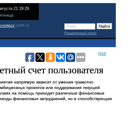
августа 21:19:29
ятница
сноярск
(GMT+7)
Расширенный поиск
RSS
етный счет пользователя
риятия напрямую зависят от умения грамотно
 амбициозных проектов или поддержания текущей
лучаях на помощь приходят различные финансовые
ериоды финансовых затруднений, но и способствующие