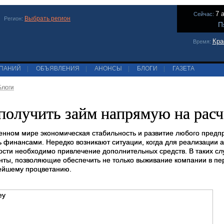
7 
Сейчас:
Выбрать регион
Регион:
П
Кра
Время:
МПАНИЙ
|
ОБЪЯВЛЕНИЯ
|
АНОНСЫ
|
БЛОГИ
|
ГАЗЕТА
Блоги
получить займ напрямую на расч
енном мире экономическая стабильность и развитие любого предп
ь финансами. Нередко возникают ситуации, когда для реализации
ости необходимо привлечение дополнительных средств. В таких с
нты, позволяющие обеспечить не только выживание компании в п
ейшему процветанию.