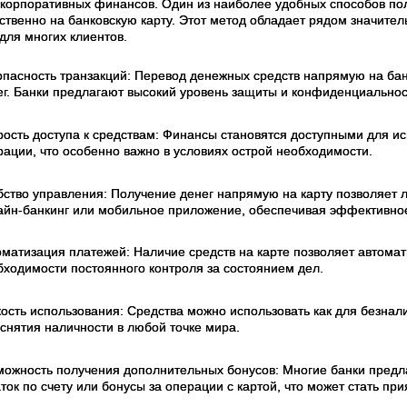
 корпоративных финансов. Один из наиболее удобных способов пол
ственно на банковскую карту. Этот метод обладает рядом значит
для многих клиентов.
опасность транзакций: Перевод денежных средств напрямую на бан
ег. Банки предлагают высокий уровень защиты и конфиденциальнос
рость доступа к средствам: Финансы становятся доступными для и
рации, что особенно важно в условиях острой необходимости.
бство управления: Получение денег напрямую на карту позволяет л
айн-банкинг или мобильное приложение, обеспечивая эффективн
оматизация платежей: Наличие средств на карте позволяет автома
бходимости постоянного контроля за состоянием дел.
ость использования: Средства можно использовать как для безналич
 снятия наличности в любой точке мира.
можность получения дополнительных бонусов: Многие банки предл
аток по счету или бонусы за операции с картой, что может стать 