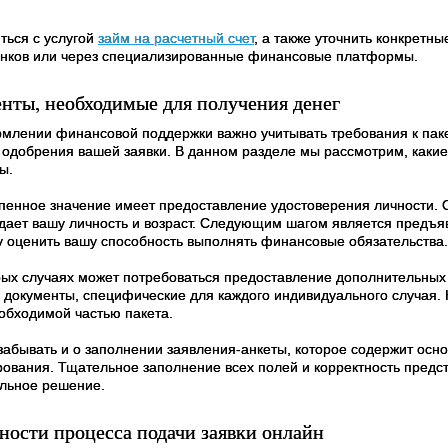
ться с услугой
займ на расчетный счет
, а также уточнить конкретн
анков или через специализированные финансовые платформы.
нты, необходимые для получения денег
млении финансовой поддержки важно учитывать требования к пакет
 одобрения вашей заявки. В данном разделе мы рассмотрим, каки
ы.
пенное значение имеет предоставление удостоверения личности. 
дает вашу личность и возраст. Следующим шагом является предъяв
у оценить вашу способность выполнять финансовые обязательства.
рых случаях может потребоваться предоставление дополнительных 
и документы, специфические для каждого индивидуального случая.
еобходимой частью пакета.
 забывать и о заполнении заявления-анкеты, которое содержит о
ования. Тщательное заполнение всех полей и корректность пред
льное решение.
ности процесса подачи заявки онлайн