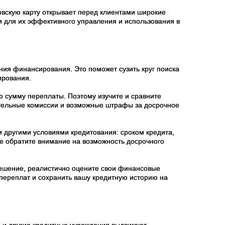
вскую карту открывает перед клиентами широкие
и для их эффективного управления и использования в
ния финансирования. Это поможет сузить круг поиска
ирования.
 сумму переплаты. Поэтому изучите и сравните
ительные комиссии и возможные штрафы за досрочное
и другими условиями кредитования: сроком кредита,
е обратите внимание на возможность досрочного
решение, реалистично оцените свои финансовые
переплат и сохранить вашу кредитную историю на
 и другие кредитные учреждения выдвигают