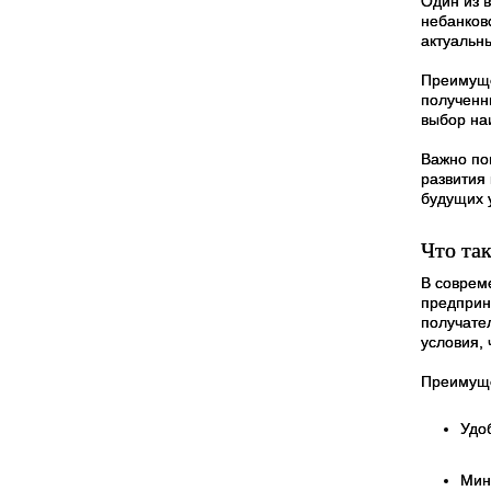
Один из 
небанков
актуальны
Преимуще
полученн
выбор наи
Важно по
развития
будущих 
Что так
В соврем
предприн
получате
условия,
Преимуще
Удо
Мин