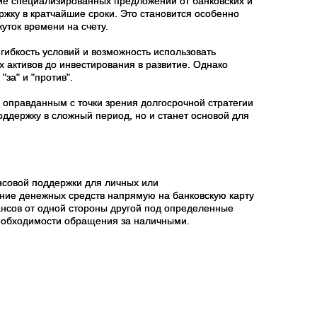
ие специализированных предложений от банковских и
жку в кратчайшие сроки. Это становится особенно
уток времени на счету.
гибкость условий и возможность использовать
 активов до инвестирования в развитие. Однако
за" и "против".
оправданным с точки зрения долгосрочной стратегии
ддержку в сложный период, но и станет основой для
нсовой поддержки для личных или
ение денежных средств напрямую на банковскую карту
ансов от одной стороны другой под определенные
необходимости обращения за наличными.