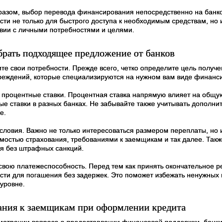
разом, выбор перевода финансирования непосредственно на банко
сти не только для быстрого доступа к необходимым средствам, но 
твии с личными потребностями и целями.
брать подходящее предложение от банков
те свои потребности. Прежде всего, четко определите цель получе
чреждений, которые специализируются на нужном вам виде финанс
 процентные ставки. Процентная ставка напрямую влияет на общую
ые ставки в разных банках. Не забывайте также учитывать дополн
е.
условия. Важно не только интересоваться размером переплаты, но 
мостью страхования, требованиями к заемщикам и так далее. Такж
я без штрафных санкций.
свою платежеспособность. Перед тем как принять окончательное 
сти для погашения без задержек. Это поможет избежать ненужных 
уровне.
ания к заемщикам при оформлении кредита
мотрении вопроса о предоставлении финансовой поддержки, банки