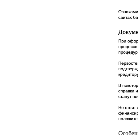
Ознакоми
сайтах б
Докуме
При офор
процессе
процедур
Первосте
подтверж
кредитор
В некото
справки 
станут н
Не стоит
финансир
положите
Особен