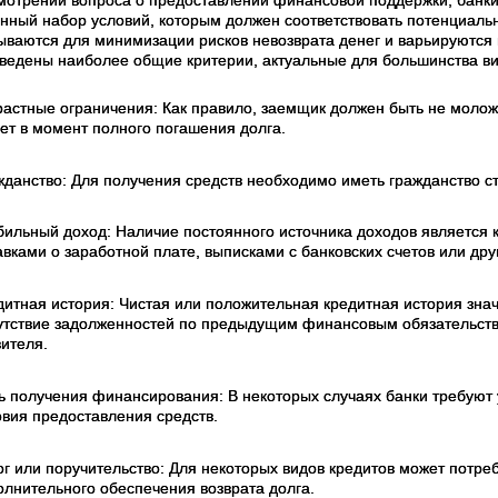
нный набор условий, которым должен соответствовать потенциальн
ываются для минимизации рисков невозврата денег и варьируются 
ведены наиболее общие критерии, актуальные для большинства в
растные ограничения: Как правило, заемщик должен быть не моложе
лет в момент полного погашения долга.
жданство: Для получения средств необходимо иметь гражданство стр
бильный доход: Наличие постоянного источника доходов является
авками о заработной плате, выписками с банковских счетов или др
дитная история: Чистая или положительная кредитная история зна
утствие задолженностей по предыдущим финансовым обязательств
вителя.
ь получения финансирования: В некоторых случаях банки требуют у
овия предоставления средств.
ог или поручительство: Для некоторых видов кредитов может потре
олнительного обеспечения возврата долга.