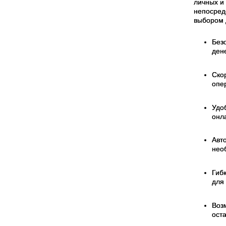
личных и
непосред
выбором 
Без
ден
Ско
опе
Удо
онл
Авт
нео
Гибк
для
Воз
ост