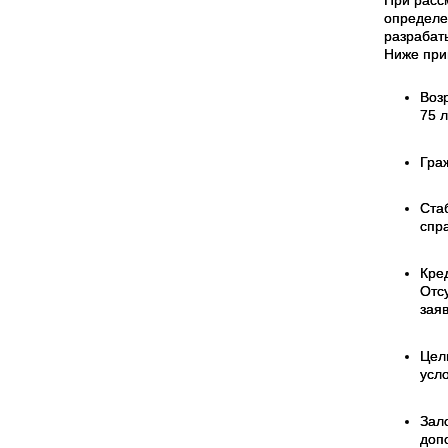
определе
разрабат
Ниже при
Воз
75 
Гра
Ста
спр
Кре
Отс
зая
Цел
усл
Зал
доп