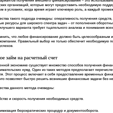
вариантов получения внешнего финансирования – это использован
ских организаций, которые могут предоставить необходимую поддер
м в условиях, когда время играет ключевую роль, а каждый промеж
ства такого подхода очевидны: оперативность получения средств, 
ые ресурсы для широкого спектра задач – от пополнения оборотных
лучшего варианта требует тщательного анализа и понимания всех "
мнить, что любое финансирование должно быть целесообразным и 
 компании. Правильный выбор не только обеспечит необходимую по
успехов.
ое займ на расчетный счет
енной экономике существует множество способов получения фина
имательских нужд. Один из таких методов предполагает перечисл
ля. Этот процесс включает в себя предоставление временных фин
 что позволяет быстро решить возникшие финансовые задачи без 
ства данного метода очевидны:
бство и скорость получения необходимых средств.
имизация бюрократических процедур и документооборота.