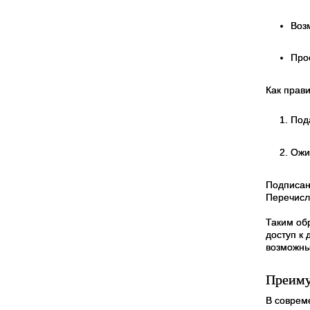
Воз
Про
Как прав
Под
Ожи
Подписани
Перечисл
Таким об
доступ к
возможны
Преиму
В соврем