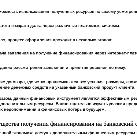
можность использования полученных ресурсов по своему усмотрен
стота возврата долга через различные платежные системы.
ило, процесс оформления проходит в несколько этапов:
ача заявления на получение финансирования через интернет-плат
дание рассмотрения заявления и принятия решения по нему.
е договора, где четко прописываются все условия: размеры, сроки
ение денежных средств на указанный банковский продукт клиента.
разом, данный финансовый инструмент является эффективным реше
 дополнительным ресурсам. Важно тщательно изучать условия пред
х недопониманий и финансовых потерь в будущем.
щества получения финансирования на банковский 
енной экономике доступ к дополнительным финансовым ресурсам и