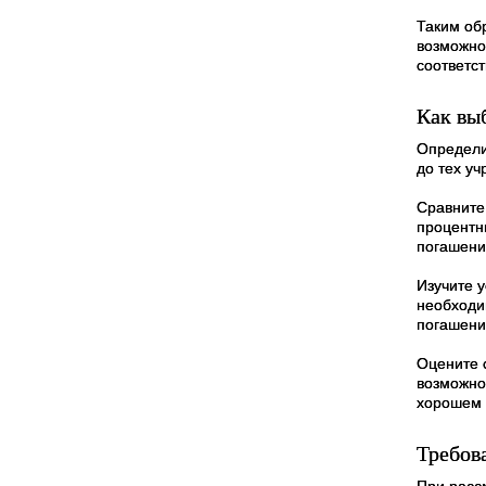
Таким об
возможно
соответс
Как вы
Определи
до тех у
Сравните
процентн
погашени
Изучите 
необходи
погашени
Оцените 
возможно
хорошем 
Требов
При расс