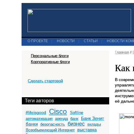
О ПРОЕКТЕ
|
НОВОСТИ
|
СТАТЬИ
|
НОВОСТИ КО
Главная
//
Персональные блоги
Корпоративные блоги
Как 
В соврем
Сделать стартовой
управлят
деятельн
инструме
Теги авторов
её дальн
Cisco
#lifeisgood
Softline
Банк Зенит
автоматизация
аренда
банк
бизнес
банки
безопасность
вклады
выставка
Всеобъемлющий Интернет