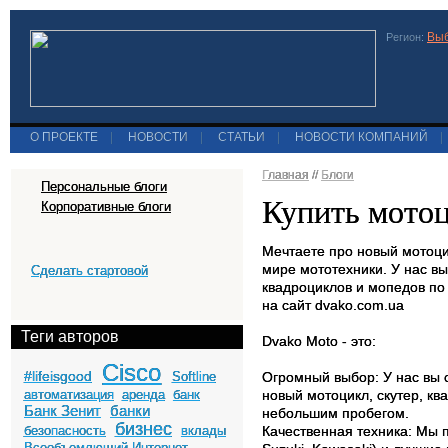
Выб
Регион:
О ПРОЕКТЕ
|
НОВОСТИ
|
СТАТЬИ
|
НОВОСТИ КОМПАНИЙ
|
Главная
//
Блоги
Персональные блоги
Купить мотоц
Корпоративные блоги
Мечтаете про новый мотоци
мире мототехники. У нас вы
Сделать стартовой
квадроциклов и мопедов по
на сайт dvako.com.ua
Теги авторов
Dvako Moto - это:
Cisco
#lifeisgood
Softline
Огромный выбор: У нас вы с
автоматизация
аренда
банк
новый мотоцикл, скутер, кв
Банк Зенит
банки
небольшим пробегом.
бизнес
безопасность
вклады
Качественная техника: Мы 
Всеобъемлющий Интернет