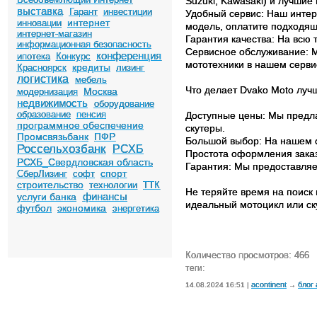
Suzuki, Kawasaki) и лучшие
выставка
Гарант
инвестиции
Удобный сервис: Наш интер
интернет
инновации
модель, оплатите подходящ
интернет-магазин
Гарантия качества: На всю
информационная безопасность
Сервисное обслуживание: М
конференция
ипотека
Конкурс
мототехники в нашем серви
кредиты
Красноярск
лизинг
логистика
мебель
Что делает Dvako Moto луч
Москва
модернизация
недвижимость
оборудование
образование
пенсия
Доступные цены: Мы предла
программное обеспечение
скутеры.
Промсвязьбанк
ПФР
Большой выбор: На нашем с
Россельхозбанк
РСХБ
Простота оформления заказ
РСХБ_Свердловская область
Гарантия: Мы предоставляе
спорт
СберЛизинг
софт
строительство
технологии
ТТК
Не теряйте время на поиск
финансы
услуги банка
идеальный мотоцикл или ск
футбол
экономика
энергетика
Количество просмотров: 466
теги:
acontinent
блог
14.08.2024 16:51 |
→