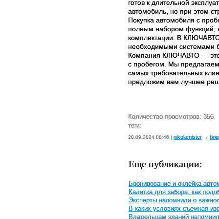
готов к длительной эксплуа
автомобиль, но при этом с
Покупка автомобиля с проб
полным набором функций, к
комплектации. В КЛЮЧАВТО
необходимыми системами бе
Компания КЛЮЧАВТО — это 
с пробегом. Мы предлагаем
самых требовательных клиен
предложим вам лучшее реш
Количество просмотров: 356
теги:
nikolamister
бло
28.09.2024 08:46 |
→
Еще публикации:
Бронирование и оклейка авто
Калитка для забора: как под
Эксперты напомнили о важнос
В каких условиях съемная и
Владельцам зданий напомнили