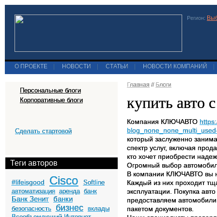
Выб
Регион:
О ПРОЕКТЕ
|
НОВОСТИ
|
СТАТЬИ
|
НОВОСТИ КОМПАНИЙ
|
Главная
//
Блоги
Персональные блоги
купить авто 
Корпоративные блоги
Компания КЛЮЧАВТО
https
blog_none_none_multi_used
Сделать стартовой
который заслуженно занима
спектр услуг, включая прод
кто хочет приобрести надеж
Теги авторов
Огромный выбор автомобил
В компании КЛЮЧАВТО вы н
Cisco
#lifeisgood
Softline
Каждый из них проходит тща
автоматизация
аренда
банк
эксплуатации. Покупка авто
Банк Зенит
банки
предоставляем автомобили 
бизнес
безопасность
вклады
пакетом документов.
Всеобъемлющий Интернет