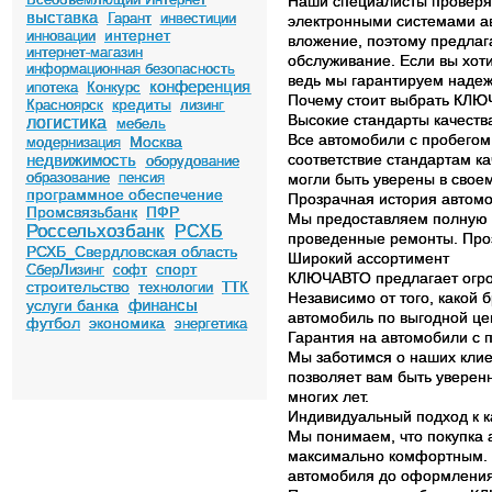
Наши специалисты проверяю
выставка
Гарант
инвестиции
электронными системами ав
интернет
инновации
вложение, поэтому предлаг
интернет-магазин
обслуживание. Если вы хоти
информационная безопасность
ведь мы гарантируем надеж
конференция
ипотека
Конкурс
Почему стоит выбрать КЛЮЧ
кредиты
Красноярск
лизинг
Высокие стандарты качеств
логистика
мебель
Все автомобили с пробегом,
Москва
модернизация
недвижимость
соответствие стандартам к
оборудование
образование
пенсия
могли быть уверены в свое
программное обеспечение
Прозрачная история автом
Промсвязьбанк
ПФР
Мы предоставляем полную 
Россельхозбанк
РСХБ
проведенные ремонты. Проз
РСХБ_Свердловская область
Широкий ассортимент
спорт
СберЛизинг
софт
КЛЮЧАВТО предлагает огро
строительство
технологии
ТТК
Независимо от того, какой 
финансы
услуги банка
автомобиль по выгодной це
футбол
экономика
энергетика
Гарантия на автомобили с 
Мы заботимся о наших клие
позволяет вам быть уверен
многих лет.
Индивидуальный подход к к
Мы понимаем, что покупка 
максимально комфортным. Н
автомобиля до оформления