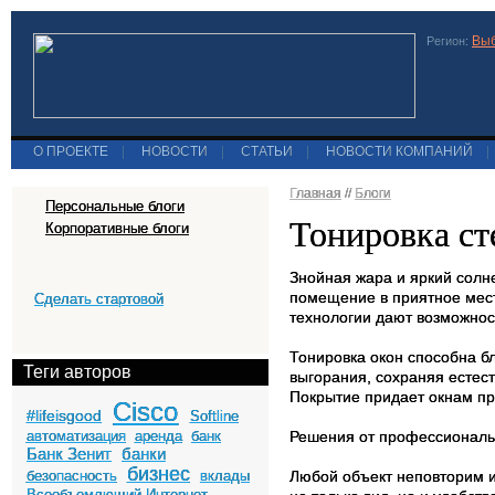
Выб
Регион:
О ПРОЕКТЕ
|
НОВОСТИ
|
СТАТЬИ
|
НОВОСТИ КОМПАНИЙ
|
Главная
//
Блоги
Персональные блоги
Тонировка ст
Корпоративные блоги
Знойная жара и яркий солн
помещение в приятное мест
Сделать стартовой
технологии дают возможност
Тонировка окон способна б
Теги авторов
выгорания, сохраняя естес
Покрытие придает окнам пр
Cisco
#lifeisgood
Softline
автоматизация
аренда
банк
Решения от профессиональ
Банк Зенит
банки
бизнес
безопасность
вклады
Любой объект неповторим и
Всеобъемлющий Интернет