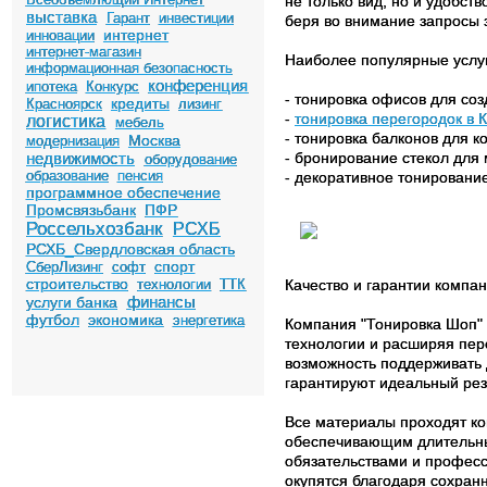
не только вид, но и удобс
выставка
Гарант
инвестиции
беря во внимание запросы з
интернет
инновации
интернет-магазин
Наиболее популярные услуг
информационная безопасность
конференция
ипотека
Конкурс
- тонировка офисов для со
кредиты
Красноярск
лизинг
-
тонировка перегородок в 
логистика
мебель
- тонировка балконов для 
Москва
модернизация
недвижимость
- бронирование стекол для
оборудование
образование
пенсия
- декоративное тонирование
программное обеспечение
Промсвязьбанк
ПФР
Россельхозбанк
РСХБ
РСХБ_Свердловская область
спорт
СберЛизинг
софт
строительство
Качество и гарантии компа
технологии
ТТК
финансы
услуги банка
футбол
экономика
энергетика
Компания "Тонировка Шоп" 
технологии и расширяя пер
возможность поддерживать
гарантируют идеальный рез
Все материалы проходят ко
обеспечивающим длительны
обязательствами и професс
окупятся благодаря сохран