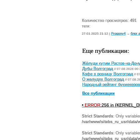
Количество просмотров: 491
теги:
Progony4
блог 
27.01.2025 21:12 |
→
Еще публикации:
Жёлуди купим Ростов-на-Дон
Дубы Волгоград
// 07.08.2026 00:
Кофе в розницу Волгоград
// 0
О желудях Волгоград
// 07.08.2
Народный рейтинг букмекеров 
Все публикации
•
ERROR:
256 in {KERNEL_DI
Strict Standards
: Only variabl
/var/www/sitebs_ru_usr/data
Strict Standards
: Only variabl
/var/www/sitebs_ru_usr/data/