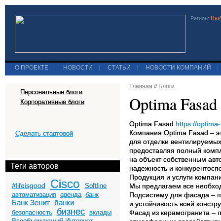
Выб
Регион:
О ПРОЕКТЕ
|
НОВОСТИ
|
СТАТЬИ
|
НОВОСТИ КОМПАНИЙ
|
Главная
//
Блоги
Персональные блоги
Optima Fasad
Корпоративные блоги
Optima Fasad
https://optima-
Компания Optima Fasad – э
Сделать стартовой
для отделки вентилируемых
предоставляя полный компл
на объект собственным авт
Теги авторов
надежность и конкурентосп
Продукция и услуги компан
Cisco
#lifeisgood
Softline
Мы предлагаем все необхо
автоматизация
аренда
банк
Подсистему для фасада – 
Банк Зенит
банки
и устойчивость всей констру
бизнес
безопасность
вклады
Фасад из керамогранита – 
Всеобъемлющий Интернет