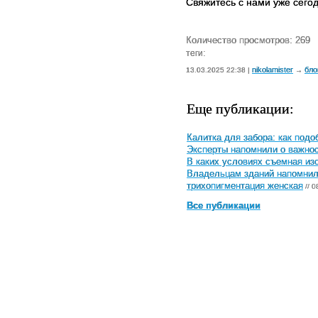
Свяжитесь с нами уже сего
Количество просмотров: 269
теги:
nikolamister
бло
13.03.2025 22:38 |
→
Еще публикации:
Калитка для забора: как под
Эксперты напомнили о важнос
В каких условиях съемная и
Владельцам зданий напомнили
трихопигментация женская
// 0
Все публикации