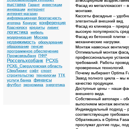
атмосферным воздействиям
выставка
Гарант
инвестиции
Фасад из металлокассет – в
интернет
инновации
монтаже.
интернет-магазин
Кассеты фасадные – удобн
информационная безопасность
элегантный внешний вид.
конференция
ипотека
Конкурс
Фасад из клинкера – приро
кредиты
Красноярск
лизинг
высокую популярность сред
логистика
мебель
Фасад из бетонной плитки 
Москва
модернизация
недвижимость
механические нагрузки.
оборудование
образование
пенсия
Монтаж навесных вентили
программное обеспечение
Оптимальный монтаж фасада
Промсвязьбанк
ПФР
профессиональную установк
Россельхозбанк
РСХБ
требований. Работы провод
РСХБ_Свердловская область
проверенных технологий.
спорт
СберЛизинг
софт
Почему выбирают Optima F
строительство
технологии
ТТК
Завод полного цикла – мы к
финансы
услуги банка
качество продукции.
футбол
экономика
энергетика
Доступные цены – наши фа
внешнего вида.
Собственный автопарк – об
выполняем монтаж вентили
Индивидуальный подход – 
соответствующие требовани
Обратившись в Optima Fasa
прослужат долгие годы, под