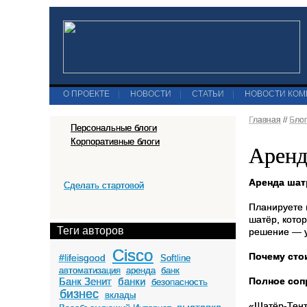
О ПРОЕКТЕ
|
НОВОСТИ
|
СТАТЬИ
|
НОВОСТИ КО
Главная
//
Бло
Персональные блоги
Корпоративные блоги
Аренд
Аренда шат
Сделать стартовой
Планируете 
шатёр, кото
Теги авторов
решение — у
Cisco
Почему сто
#lifeisgood
Softline
автоматизация
аренда
банк
Банк Зенит
банки
Полное соп
безопасность
бизнес
вклады
«Шатёр-Тент