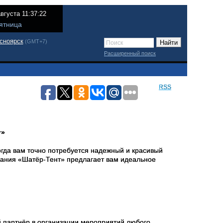
августа 11:37:22
ятница
сноярск
(GMT+7)
Расширенный поиск
RSS
т»
гда вам точно потребуется надежный и красивый
пания «Шатёр-Тент» предлагает вам идеальное
й партнёр в организации мероприятий любого