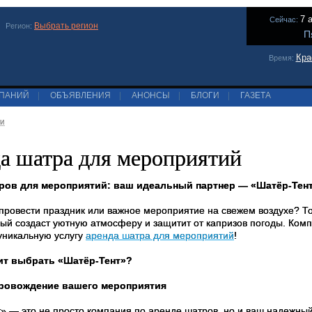
7 
Сейчас:
Выбрать регион
Регион:
П
Кра
Время:
МПАНИЙ
|
ОБЪЯВЛЕНИЯ
|
АНОНСЫ
|
БЛОГИ
|
ГАЗЕТА
ги
а шатра для мероприятий
ров для мероприятий: ваш идеальный партнер — «Шатёр-Тен
провести праздник или важное мероприятие на свежем воздухе? То
рый создаст уютную атмосферу и защитит от капризов погоды. Ком
никальную услугу
аренда шатра для мероприятий
!
ит выбрать «Шатёр-Тент»?
ровождение вашего мероприятия
» — это не просто компания по аренде шатров, но и ваш надежны