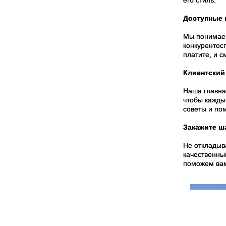
его стиль.
Доступные 
Мы понимаем
конкурентосп
платите, и 
Клиентский
Наша главна
чтобы кажды
советы и по
Закажите ш
Не откладыв
качественны
поможем вам