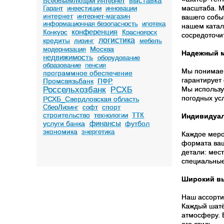
выставка
Всеобъемлющий Интернет
масштаба. М
Гарант
инвестиции
инновации
интернет
интернет-магазин
вашего собы
информационная безопасность
ипотека
нашем катал
конференция
Конкурс
Красноярск
сосредоточи
логистика
кредиты
лизинг
мебель
Москва
модернизация
Надежный м
недвижимость
оборудование
образование
пенсия
Мы понимаем
программное обеспечение
гарантирует
Промсвязьбанк
ПФР
Россельхозбанк
Мы использу
РСХБ
погодных усл
РСХБ_Свердловская область
спорт
СберЛизинг
софт
строительство
технологии
ТТК
Индивидуал
финансы
услуги банка
футбол
экономика
энергетика
Каждое меро
формата ваш
детали: мес
специальные
Широкий в
Наш ассорти
Каждый шатё
атмосферу. 