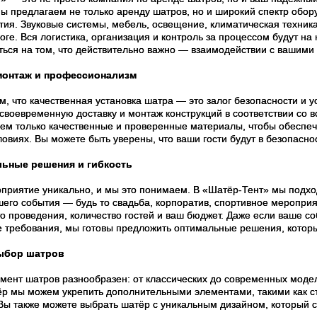
ы предлагаем не только аренду шатров, но и широкий спектр обо
тия. Звуковые системы, мебель, освещение, климатическая техника
оге. Вся логистика, организация и контроль за процессом будут на
ться на том, что действительно важно — взаимодействии с вашими
онтаж и профессионализм
, что качественная установка шатра — это залог безопасности и
 своевременную доставку и монтаж конструкций в соответствии со 
ем только качественные и проверенные материалы, чтобы обеспеч
овиях. Вы можете быть уверены, что ваши гости будут в безопасно
ьные решения и гибкость
приятие уникально, и мы это понимаем. В «Шатёр-Тент» мы подхо
его события — будь то свадьба, корпоратив, спортивное мероприя
то проведения, количество гостей и ваш бюджет. Даже если ваше 
 требования, мы готовы предложить оптимальные решения, котор
ыбор шатров
мент шатров разнообразен: от классических до современных модел
р мы можем укрепить дополнительными элементами, такими как сте
Вы также можете выбрать шатёр с уникальным дизайном, который 