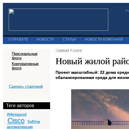
Ре
О ПРОЕКТЕ
|
НОВОСТИ
|
СТАТЬИ
|
НОВОСТИ КОМПАНИЙ
|
Главная
//
Блоги
Персональные
Новый жилой райо
блоги
Корпоративные
блоги
Проект масштабный: 22 дома средн
сбалансированная среда для жизни
Сделать стартовой
Теги авторов
#lifeisgood
Cisco
Softline
автоматизация