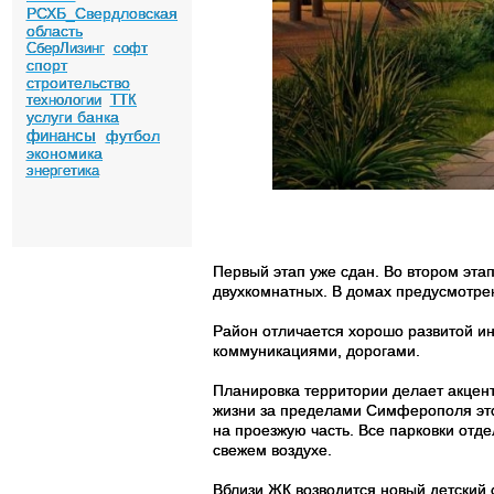
РСХБ_Свердловская
область
СберЛизинг
софт
спорт
строительство
технологии
ТТК
услуги банка
финансы
футбол
экономика
энергетика
Первый этап уже сдан. Во втором эта
двухкомнатных. В домах предусмотре
Район отличается хорошо развитой и
коммуникациями, дорогами.
Планировка территории делает акцент
жизни за пределами Симферополя эт
на проезжую часть. Все парковки отд
свежем воздухе.
Вблизи ЖК возводится новый детский