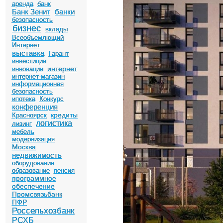
аренда
банк
Банк Зенит
банки
безопасность
бизнес
вклады
Всеобъемлющий
Интернет
выставка
Гарант
инвестиции
интернет
инновации
интернет-магазин
информационная
безопасность
ипотека
Конкурс
конференция
кредиты
Красноярск
логистика
лизинг
мебель
модернизация
Москва
недвижимость
оборудование
образование
пенсия
программное
обеспечение
Промсвязьбанк
ПФР
Россельхозбанк
РСХБ