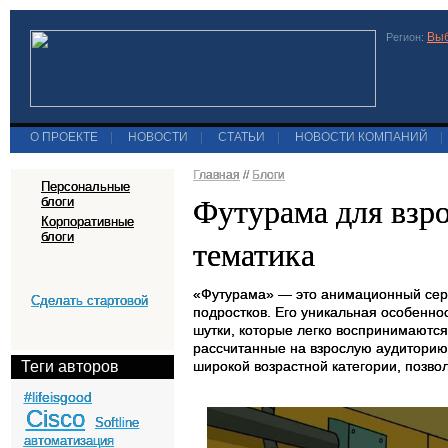
Выб
Регион:
О ПРОЕКТЕ
|
НОВОСТИ
|
СТАТЬИ
|
НОВОСТИ КОМПАНИЙ
|
Главная
//
Блоги
Персональные
Футурама для взро
блоги
Корпоративные
блоги
тематика
«Футурама» — это анимационный сериа
Сделать стартовой
подростков. Его уникальная особенно
шутки, которые легко воспринимаются
рассчитанные на взрослую аудиторию.
Теги авторов
широкой возрастной категории, позвол
#lifeisgood
Cisco
Softline
автоматизация