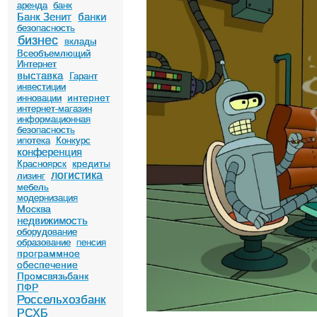
аренда
банк
Банк Зенит
банки
безопасность
бизнес
вклады
Всеобъемлющий
Интернет
выставка
Гарант
инвестиции
интернет
инновации
интернет-магазин
информационная
безопасность
ипотека
Конкурс
конференция
кредиты
Красноярск
логистика
лизинг
мебель
модернизация
Москва
недвижимость
оборудование
образование
пенсия
программное
обеспечение
Промсвязьбанк
ПФР
Россельхозбанк
РСХБ