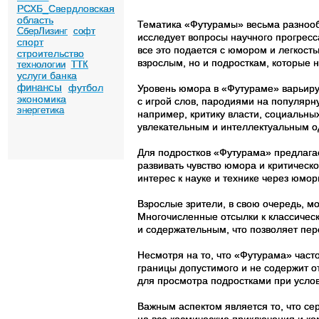
РСХБ_Свердловская
область
Тематика «Футурамы» весьма разнооб
СберЛизинг
софт
исследует вопросы научного прогресс
спорт
все это подается с юмором и легкост
строительство
взрослым, но и подросткам, которые 
технологии
ТТК
услуги банка
финансы
футбол
Уровень юмора в «Футураме» варьируе
экономика
с игрой слов, пародиями на популярн
энергетика
например, критику власти, социальны
увлекательным и интеллектуальным 
Для подростков «Футурама» предлага
развивать чувство юмора и критическ
интерес к науке и технике через юмор
Взрослые зрители, в свою очередь, м
Многочисленные отсылки к классиче
и содержательным, что позволяет пере
Несмотря на то, что «Футурама» част
границы допустимого и не содержит 
для просмотра подростками при услов
Важным аспектом является то, что се
на все космические приключения и ко