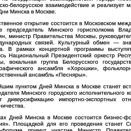
ско-белорусское взаимодействие и реализует 
Дни Минска в Москве.
твенное открытие состоится в Московском меж
ие председатель Минского горисполкома Вла
н, министр Правительства Москвы, руководите
дународных связей. Культурный обмен — знач
га. В рамках концертной программы выступя
сь Национальный Президентский оркестр Респу
ы, вокальная группа Белорусского государст
графического ансамбля «Хорошки», фольклорн
рственный ансамбль «Песняры».
шим пунктом Дней Минска в Москве станет вс
дателя Минского городского исполнительного 
ят диверсификацию импортно-экспортных о
ничества.
ах Дней Минска в Москве состоится бизнес-ф
тия». Площадкой для его проведения станет 
с-форуме примут участие Министр Правител