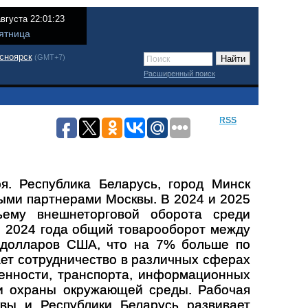
августа 22:01:23
ятница
сноярск
(GMT+7)
Расширенный поиск
RSS
я. Республика Беларусь, город Минск
ыми партнерами Москвы. В 2024 и 2025
ъему внешнеторговой оборота среди
м 2024 года общий товарооборот между
 долларов США, что на 7% больше по
ает сотрудничество в различных сферах
ленности, транспорта, информационных
 и охраны окружающей среды. Рабочая
квы и Республики Беларусь развивает