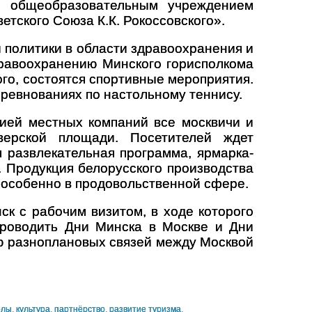
м общеобразовательным учреждением
тского Союза К.К. Рокоссовского».
 политики в области здравоохранения и
дравоохранению Минского горисполкома
го, состоятся спортивные мероприятия.
ревнованиях по настольному теннису.
цией местных компаний все москвичи и
верской площади. Посетителей ждет
я развлекательная программа, ярмарка-
. Продукция белорусского производства
 особенно в продовольственной сфере.
к с рабочим визитом, в ходе которого
проводить Дни Минска в Москве и Дни
ю разноплановых связей между Москвой
олы
,
культура
,
партнёрство
,
развитие туризма
,