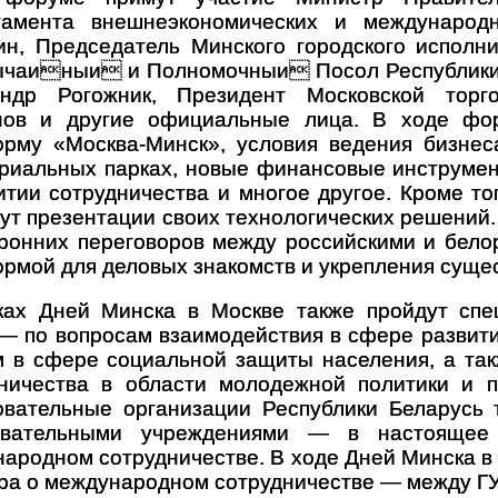
тамента внешнеэкономических и международ
н, Председатель Минского городского исполни
ычаиныи и Полномочныи Посол Республики
андр Рогожник, Президент Московской торг
нов и другие официальные лица. В ходе фор
рму «Москва-Минск», условия ведения бизнес
риальных парках, новые финансовые инструмен
итии сотрудничества и многое другое. Кроме то
ут презентации своих технологических решений.
ронних переговоров между российскими и бело
рмой для деловых знакомств и укрепления суще
ках Дней Минска в Москве также пройдут спе
— по вопросам взаимодействия в сфере развити
 в сфере социальной защиты населения, а так
ничества в области молодежной политики и п
вательные организации Республики Беларусь 
овательными учреждениями — в настоящее
ародном сотрудничестве. В ходе Дней Минска в
ра о международном сотрудничестве — между Г