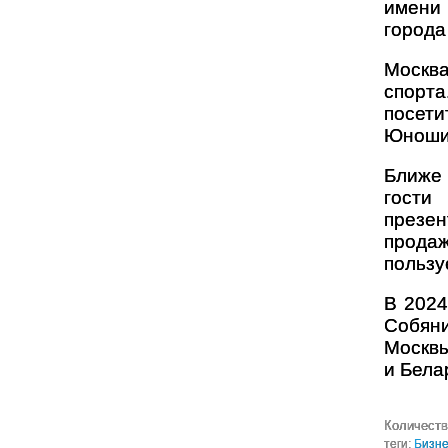
имени
города
Москва
спорта
посети
Юноши 
Ближе 
гости
презен
продаж
пользу
В 2024
Собян
Москвы
и Бела
Количеств
теги:
Бизн