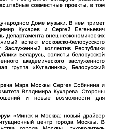
масштабные совместные проекты, в том
дународном Доме музыки. В нем примет
димир Кухарев и Сергей Евгеньевич
ль Департамента внешнеэкономических
имый аспект московско-белорусского
т Заслуженный коллектив Республики
блики Беларусь, солисты белорусской
венного академического заслуженного
ая группа «Купалинка», Белорусский
треча Мэра Москвы Сергея Собянина и
комитета Владимира Кухарева. Стороны
тношений и новые возможности для
орум «Минск и Москва: новый драйвер
Ситуационный центр города Москвы. В
ьства города Москвы, руководитель