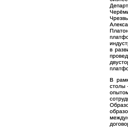
Депар
Черёми
Чрезв
Алекс
Плато
платфо
индуст
в разв
провед
двусто
платфо
В рам
столы 
опытом
сотруд
Образо
образ
междун
догово