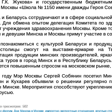
 Г.К. Жукова» и государственным бюджетны
 Москвы «Школа № 1150 имени дважды Героя Сове
 и Беларусь сотрудничают и в сфере социальной
. Для обмена опытом делегация Комитета по з
т учреждения здравоохранения Москвы. Кроме то
и девушки Минска и Москвы примут участие в со
познакомиться с культурой Беларуси и продук
 столицы смогут на выставке-ярмарке на Т
тация продукции минских производителей, ярка
а туров в город Минск и в Республику Беларусь
ется повышенным спросом на московском рынке,
 году Мэр Москвы Сергей Собянин посетил Минс
ин и Кухарев объявили о решении регулярно 
 Минске. Мероприятия способствуют укреплени
русью.
о просмотров: 502
ес-форум
,
Дни Минска в Москве
,
импортно-экспортные отношения
,
круглые ст