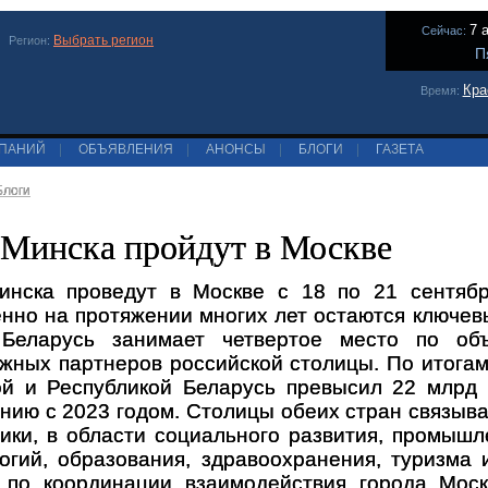
7 
Сейчас:
Выбрать регион
Регион:
П
Кра
Время:
МПАНИЙ
|
ОБЪЯВЛЕНИЯ
|
АНОНСЫ
|
БЛОГИ
|
ГАЗЕТА
Блоги
Минска пройдут в Москве
инска проведут в Москве с 18 по 21 сентябр
нно на протяжении многих лет остаются ключев
 Беларусь занимает четвертое место по об
жных партнеров российской столицы. По итога
ой и Республикой Беларусь превысил 22 млрд
нию с 2023 годом. Столицы обеих стран связыв
ики, в области социального развития, промыш
огий, образования, здравоохранения, туризма
а по координации взаимодействия города Мос