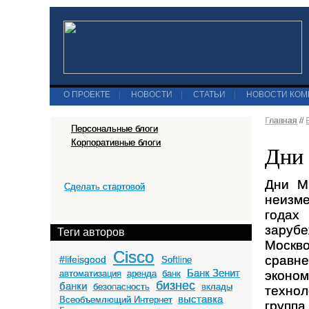
О ПРОЕКТЕ
|
НОВОСТИ
|
СТАТЬИ
|
НОВОСТИ КО
Главная
//
Персональные блоги
Корпоративные блоги
Дни 
Дни М
Сделать стартовой
неизме
годах
зарубе
Теги авторов
Москв
Cisco
сравне
#lifeisgood
Softline
Банк Зенит
автоматизация
аренда
банк
эконом
бизнес
банки
безопасность
вклады
технол
выставка
Всеобъемлющий Интернет
групп