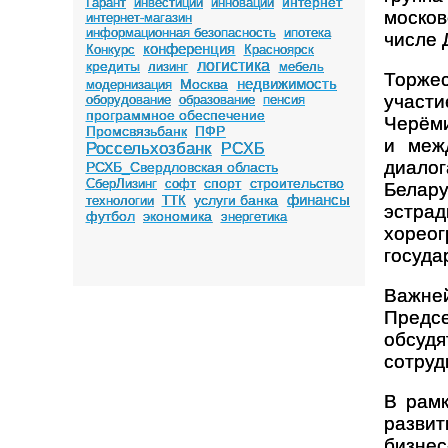
интернет
Гарант
инвестиции
инновации
москов
интернет-магазин
информационная безопасность
ипотека
числе 
конференция
Конкурс
Красноярск
логистика
кредиты
лизинг
мебель
Торжес
недвижимость
Москва
модернизация
участ
оборудование
образование
пенсия
программное обеспечение
Черёми
Промсвязьбанк
ПФР
и меж
Россельхозбанк
РСХБ
диало
РСХБ_Свердловская область
спорт
строительство
СберЛизинг
софт
Белару
финансы
услуги банка
технологии
ТТК
эстрад
футбол
экономика
энергетика
хорео
госуда
Важней
Предсе
обсуд
сотруд
В рамк
разви
бизне