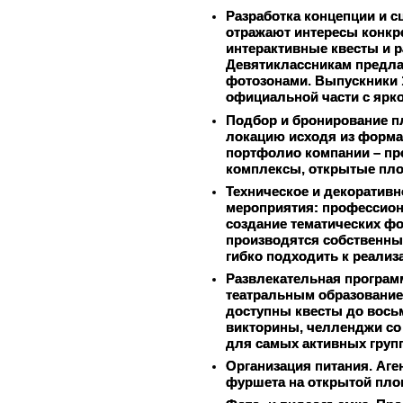
Разработка концепции и с
отражают интересы конкр
интерактивные квесты и 
Девятиклассникам предла
фотозонами. Выпускники 
официальной части с ярк
Подбор и бронирование п
локацию исходя из формат
портфолио компании – пр
комплексы, открытые пло
Техническое и декоратив
мероприятия: профессион
создание тематических фо
производятся собственным
гибко подходить к реализ
Развлекательная програм
театральным образование
доступны квесты до восьм
викторины, челленджи со 
для самых активных групп
Организация питания.
 Аге
фуршета на открытой площ