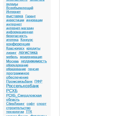
вклады
Всеобъемлющий
Интернет
выставка
Гарант
инвестиции
инновации
интернет
интернет-магазин
информационная
безопасность
ипотека
Конкурс
конференция
кредиты
Красноярск
логистика
лизинг
мебель
модернизация
недвижимость
Москва
оборудование
образование
пенсия
программное
обеспечение
Промсвязьбанк
ПФР
Россельхозбанк
РСХБ
РСХБ_Свердловская
область
спорт
СберЛизинг
софт
строительство
технологии
ТТК
финансы