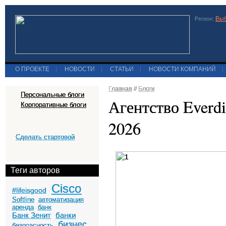
Выб
Регион:
О ПРОЕКТЕ
|
НОВОСТИ
|
СТАТЬИ
|
НОВОСТИ КОМПАНИЙ
|
Главная
//
Блоги
Персональные блоги
Агентство Everd
Корпоративные блоги
2026
Сделать стартовой
Теги авторов
Cisco
#lifeisgood
Softline
автоматизация
аренда
банк
Банк Зенит
банки
бизнес
безопасность