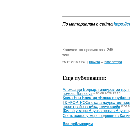
По материалам с сайта 
https://e
Количество просмотров: 245
теги:
lisaveta
блог автора
25.12.2025 11:43 |
→
Еще публикации:
Александр Боднар, гендиректор груп
помочь бизнесу»
// 06.08.2026 12:20
Книга Яны Блистер «Блеск голубого 
ГК «КОРТРОС» стала лауреатом перво
проект района «Академический»
// 06.
Жильё у моря Алупка цены в Алупке
Снять жилье у моря недорого в Каци
Все публикации