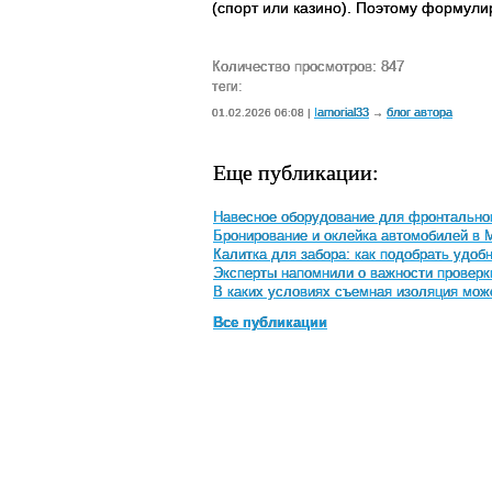
(спорт или казино). Поэтому формули
Количество просмотров: 847
теги:
Iamorial33
блог автора
01.02.2026 06:08 |
→
Еще публикации:
Навесное оборудование для фронтальног
Бронирование и оклейка автомобилей в 
Калитка для забора: как подобрать удоб
Эксперты напомнили о важности проверк
В каких условиях съемная изоляция мож
Все публикации