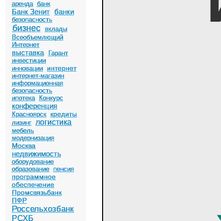
аренда
банк
Банк Зенит
банки
безопасность
бизнес
вклады
Всеобъемлющий
Интернет
выставка
Гарант
инвестиции
интернет
инновации
интернет-магазин
информационная
безопасность
ипотека
Конкурс
конференция
кредиты
Красноярск
логистика
лизинг
мебель
модернизация
Москва
недвижимость
оборудование
образование
пенсия
программное
обеспечение
Промсвязьбанк
ПФР
Россельхозбанк
РСХБ