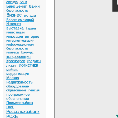
аренда
банк
Банк Зенит
банки
безопасность
бизнес
вклады
Всеобъемлющий
Интернет
выставка
Гарант
инвестиции
интернет
инновации
интернет-магазин
информационная
безопасность
ипотека
Конкурс
конференция
кредиты
Красноярск
логистика
лизинг
мебель
модернизация
Москва
недвижимость
оборудование
образование
пенсия
программное
обеспечение
Промсвязьбанк
ПФР
Россельхозбанк
РСХБ