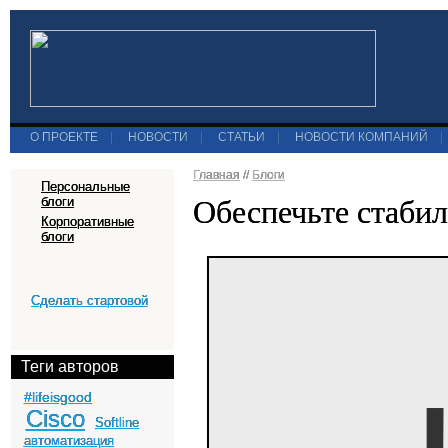
О ПРОЕКТЕ
|
НОВОСТИ
|
СТАТЬИ
|
НОВОСТИ КОМПАНИЙ
|
Главная
//
Блоги
Персональные
Обеспечьте стабил
блоги
Корпоративные
блоги
Сделать стартовой
Теги авторов
#lifeisgood
Cisco
Softline
автоматизация