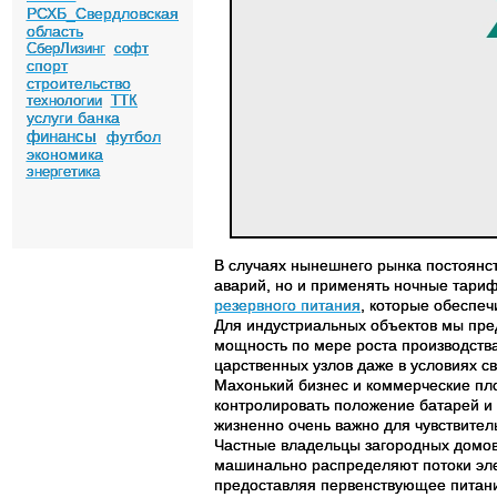
РСХБ_Свердловская
область
СберЛизинг
софт
спорт
строительство
технологии
ТТК
услуги банка
финансы
футбол
экономика
энергетика
В случаях нынешнего рынка постоянст
аварий, но и применять ночные тариф
резервного питания
, которые обеспе
Для индустриальных объектов мы пре
мощность по мере роста производства
царственных узлов даже в условиях с
Махонький бизнес и коммерческие пл
контролировать положение батарей и 
жизненно очень важно для чувствител
Частные владельцы загородных домов
машинально распределяют потоки элек
предоставляя первенствующее питание