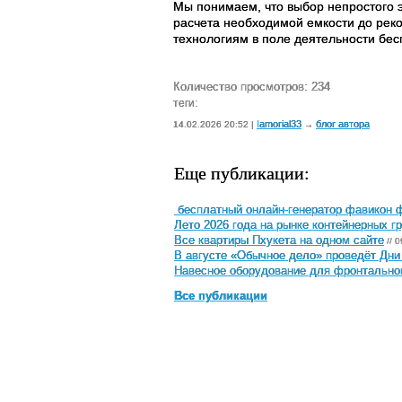
Мы понимаем, что выбор непростого э
расчета необходимой емкости до реко
технологиям в поле деятельности бес
Количество просмотров: 234
теги:
Iamorial33
блог автора
14.02.2026 20:52 |
→
Еще публикации:
бесплатный онлайн-генератор фавикон ф
Лето 2026 года на рынке контейнерных г
Все квартиры Пхукета на одном сайте
// 
В августе «Обычное дело» проведёт Дни
Навесное оборудование для фронтальног
Все публикации