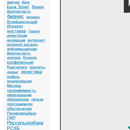
аренда
банк
Банк Зенит
банки
безопасность
бизнес
вклады
Всеобъемлющий
Интернет
выставка
Гарант
инвестиции
интернет
инновации
интернет-магазин
информационная
безопасность
ипотека
Конкурс
конференция
кредиты
Красноярск
логистика
лизинг
мебель
модернизация
Москва
недвижимость
оборудование
образование
пенсия
программное
обеспечение
Промсвязьбанк
ПФР
Россельхозбанк
РСХБ