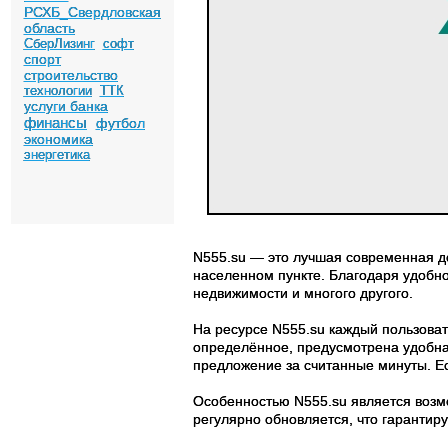
РСХБ_Свердловская
область
СберЛизинг
софт
спорт
строительство
технологии
ТТК
услуги банка
финансы
футбол
экономика
энергетика
N555.su — это лучшая современная до
населенном пункте. Благодаря удобно
недвижимости и многого другого.
На ресурсе N555.su каждый пользоват
определённое, предусмотрена удобная
предложение за считанные минуты. Есл
Особенностью N555.su является возм
регулярно обновляется, что гарантир