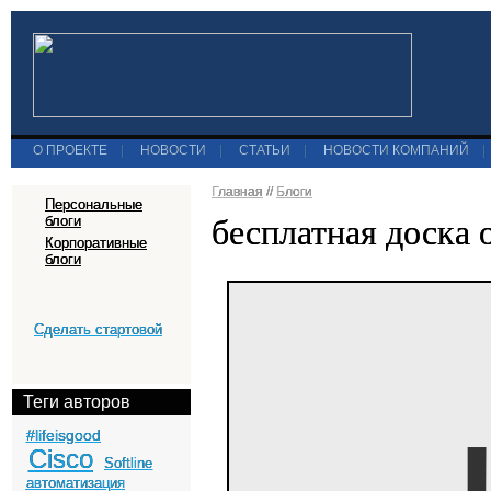
О ПРОЕКТЕ
|
НОВОСТИ
|
СТАТЬИ
|
НОВОСТИ КОМПАНИЙ
|
Главная
//
Блоги
Персональные
бесплатная доска 
блоги
Корпоративные
блоги
Сделать стартовой
Теги авторов
#lifeisgood
Cisco
Softline
автоматизация