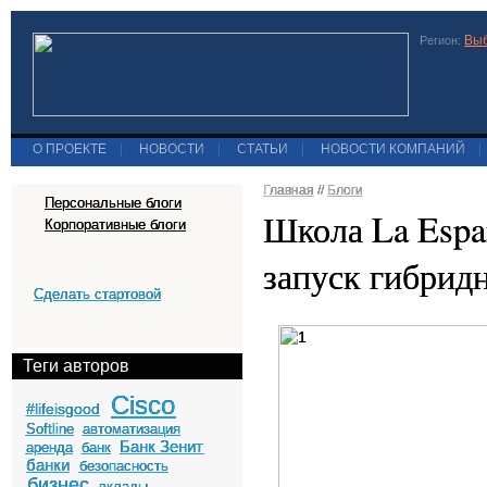
Выб
Регион:
О ПРОЕКТЕ
|
НОВОСТИ
|
СТАТЬИ
|
НОВОСТИ КОМПАНИЙ
|
Главная
//
Блоги
Персональные блоги
Школа La Espa
Корпоративные блоги
запуск гибрид
Сделать стартовой
Теги авторов
Cisco
#lifeisgood
Softline
автоматизация
Банк Зенит
аренда
банк
банки
безопасность
бизнес
вклады