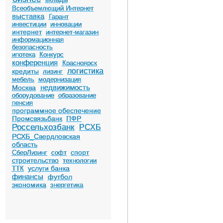
Всеобъемлющий Интернет
выставка
Гарант
инвестиции
инновации
интернет
интернет-магазин
информационная
безопасность
ипотека
Конкурс
конференция
Красноярск
логистика
кредиты
лизинг
мебель
модернизация
недвижимость
Москва
оборудование
образование
пенсия
программное обеспечение
Промсвязьбанк
ПФР
Россельхозбанк
РСХБ
РСХБ_Свердловская
область
спорт
СберЛизинг
софт
строительство
технологии
услуги банка
ТТК
финансы
футбол
экономика
энергетика