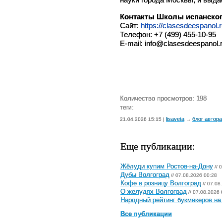
Контакты Школы испанског
Сайт: 
https://clasesdeespanol.r
Телефон: +7 (499) 455-10-95
E-mail: info@clasesdeespanol.
Количество просмотров: 198
теги:
lisaveta
блог автора
21.04.2026 15:15 |
→
Еще публикации:
Жёлуди купим Ростов-на-Дону
// 
Дубы Волгоград
// 07.08.2026 00:28
Кофе в розницу Волгоград
// 07.08
О желудях Волгоград
// 07.08.2026 
Народный рейтинг букмекеров на 
Все публикации