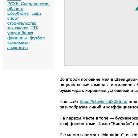
РСХБ_Свердловская
область
СберЛизинг
софт
спорт
строительство
технологии
ТТК
услуги банка
финансы
футбол
экономика
энергетика
Во второй половине мая в Швейцарии 
национальные команды, и миллионы бо
букмекера с хорошими условиями и ш
Наш сайт
https://stavki-iihf2026.ru/
подг
разнообразие линий и коэффициентов
На первом месте в топе — букмекерск
коэффициентами. Также "Винлайн" пре
2-е место занимает "Марафон", извест