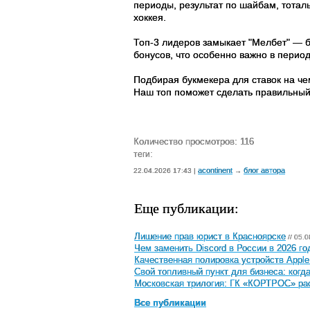
периоды, результат по шайбам, тота
хоккея.
Топ-3 лидеров замыкает "Мелбет" — 
бонусов, что особенно важно в перио
Подбирая букмекера для ставок на че
Наш топ поможет сделать правильный
Количество просмотров: 116
теги:
acontinent
блог автора
22.04.2026 17:43 |
→
Еще публикации:
Лишение прав юрист в Красноярске
// 05.
Чем заменить Discord в России в 2026 го
Качественная полировка устройств Apple
Свой топливный пункт для бизнеса: когда
Московская трилогия: ГК «КОРТРОС» расс
Все публикации