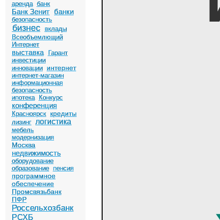
аренда
банк
Банк Зенит
банки
безопасность
бизнес
вклады
Всеобъемлющий
Интернет
выставка
Гарант
инвестиции
интернет
инновации
интернет-магазин
информационная
безопасность
ипотека
Конкурс
конференция
кредиты
Красноярск
логистика
лизинг
мебель
модернизация
Москва
недвижимость
оборудование
образование
пенсия
программное
обеспечение
Промсвязьбанк
ПФР
Россельхозбанк
РСХБ