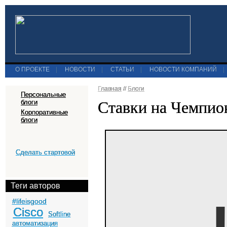
О ПРОЕКТЕ
|
НОВОСТИ
|
СТАТЬИ
|
НОВОСТИ КОМПАНИЙ
|
Главная
//
Блоги
Персональные
Ставки на Чемпио
блоги
Корпоративные
блоги
Сделать стартовой
Теги авторов
#lifeisgood
Cisco
Softline
автоматизация