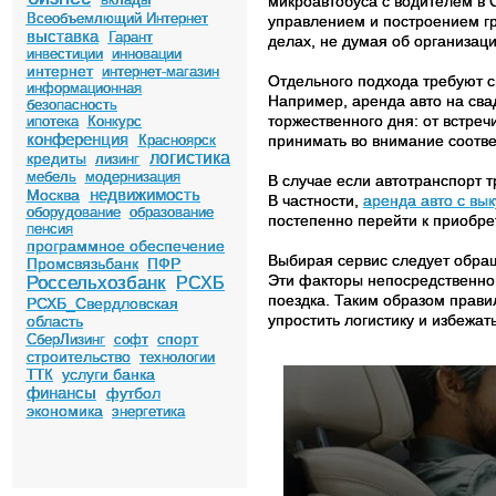
микроавтобуса с водителем в С
Всеобъемлющий Интернет
управлением и построением гр
выставка
Гарант
делах, не думая об организаци
инвестиции
инновации
интернет
интернет-магазин
Отдельного подхода требуют с
информационная
Например, аренда авто на сва
безопасность
торжественного дня: от встре
ипотека
Конкурс
конференция
Красноярск
принимать во внимание соотв
логистика
кредиты
лизинг
мебель
модернизация
В случае если автотранспорт 
недвижимость
Москва
В частности,
аренда авто с вы
оборудование
образование
постепенно перейти к приобрет
пенсия
программное обеспечение
Выбирая сервис следует обращ
Промсвязьбанк
ПФР
Эти факторы непосредственно 
Россельхозбанк
РСХБ
поездка. Таким образом прав
РСХБ_Свердловская
упростить логистику и избежат
область
спорт
СберЛизинг
софт
строительство
технологии
услуги банка
ТТК
финансы
футбол
экономика
энергетика