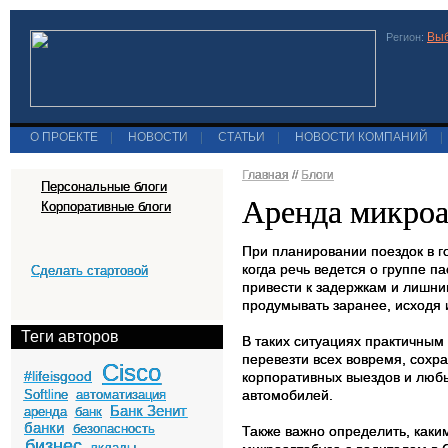
Выб
Регион:
О ПРОЕКТЕ
|
НОВОСТИ
|
СТАТЬИ
|
НОВОСТИ КОМПАНИЙ
|
Главная
//
Блоги
Персональные блоги
Аренда микроа
Корпоративные блоги
При планировании поездок в г
когда речь ведется о группе 
Сделать стартовой
привести к задержкам и лишн
продумывать заранее, исходя и
Теги авторов
В таких ситуациях практичным
перевезти всех вовремя, сохр
Cisco
#lifeisgood
корпоративных выездов и любых
Softline
автоматизация
автомобилей.
Банк Зенит
аренда
банк
банки
безопасность
Также важно определить, каки
бизнес
вклады