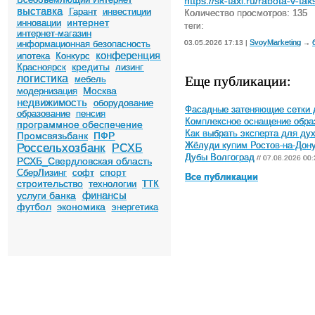
https://sk-taxi.ru/rabota-v-ta
выставка
Гарант
инвестиции
Количество просмотров: 135
интернет
инновации
теги:
интернет-магазин
SvoyMarketing
информационная безопасность
03.05.2026 17:13 |
→
конференция
ипотека
Конкурс
кредиты
Красноярск
лизинг
Еще публикации:
логистика
мебель
Москва
модернизация
недвижимость
оборудование
Фасадные затеняющие сетки 
образование
пенсия
Комплексное оснащение обра
программное обеспечение
Как выбрать эксперта для ду
Промсвязьбанк
ПФР
Жёлуди купим Ростов-на-Дон
Россельхозбанк
РСХБ
Дубы Волгоград
// 07.08.2026 00:
РСХБ_Свердловская область
спорт
СберЛизинг
софт
Все публикации
строительство
технологии
ТТК
финансы
услуги банка
футбол
экономика
энергетика