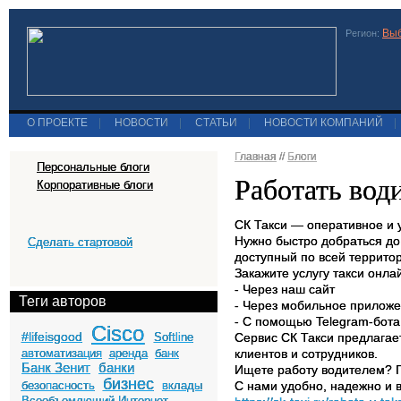
Выб
Регион:
О ПРОЕКТЕ
|
НОВОСТИ
|
СТАТЬИ
|
НОВОСТИ КОМПАНИЙ
|
Главная
//
Блоги
Персональные блоги
Работать вод
Корпоративные блоги
СК Такси — оперативное и у
Нужно быстро добраться до
Сделать стартовой
доступный по всей террито
Закажите услугу такси онлай
- Через наш сайт
Теги авторов
- Через мобильное прилож
- С помощью Telegram-бота
Cisco
#lifeisgood
Softline
Сервис СК Такси предлагае
автоматизация
аренда
банк
клиентов и сотрудников.
Банк Зенит
банки
Ищете работу водителем? П
бизнес
безопасность
вклады
С нами удобно, надежно и 
Всеобъемлющий Интернет