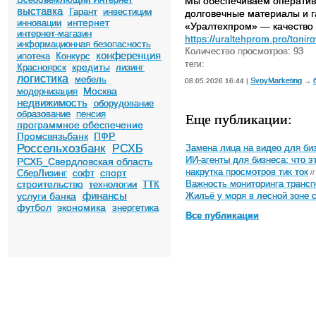
Мы обеспечиваем оператив
выставка
Гарант
инвестиции
долговечные материалы и г
интернет
инновации
«Уралтехпром» — качество и
интернет-магазин
https://uraltehprom.pro/toniro
информационная безопасность
Количество просмотров: 93
конференция
ипотека
Конкурс
теги:
кредиты
Красноярск
лизинг
логистика
мебель
SvoyMarketing
08.05.2026 16:44 |
→
Москва
модернизация
недвижимость
оборудование
образование
пенсия
Еще публикации:
программное обеспечение
Промсвязьбанк
ПФР
Россельхозбанк
РСХБ
Замена лица на видео для биз
ИИ-агенты для бизнеса: что э
РСХБ_Свердловская область
спорт
накрутка просмотров тик ток
СберЛизинг
софт
//
строительство
технологии
ТТК
Важность мониторинга трансп
финансы
услуги банка
Жильё у моря в лесной зоне 
футбол
экономика
энергетика
Все публикации