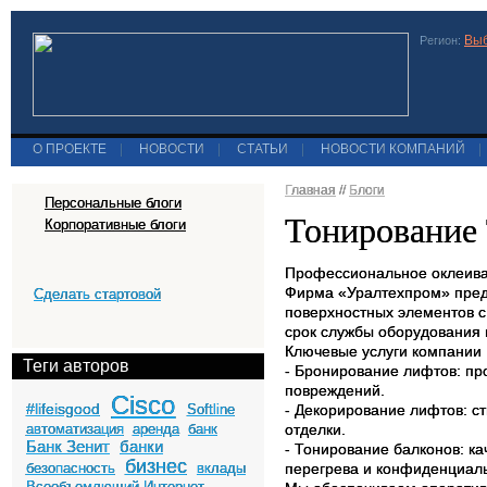
Выб
Регион:
О ПРОЕКТЕ
|
НОВОСТИ
|
СТАТЬИ
|
НОВОСТИ КОМПАНИЙ
|
Главная
//
Блоги
Персональные блоги
Тонирование
Корпоративные блоги
Профессиональное оклеива
Фирма «Уралтехпром» пред
Сделать стартовой
поверхностных элементов 
срок службы оборудования и
Ключевые услуги компании 
Теги авторов
- Бронирование лифтов: пр
повреждений.
Cisco
#lifeisgood
Softline
- Декорирование лифтов: с
автоматизация
аренда
банк
отделки.
Банк Зенит
банки
- Тонирование балконов: к
бизнес
безопасность
вклады
перегрева и конфиденциаль
Всеобъемлющий Интернет